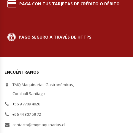
PAGA CON TUS TARJETAS DE CRÉDITO O DÉBITO
Cocinas Industriales
Encimeras Eléctricas
PAGO SEGURO A TRAVÉS DE HTTPS
Congeladoras Tapa De Vidrio
Congeladoras Tapa Dura
ENCUÉNTRANOS
Congeladores Verticales
TMQ Maquinarias Gastronómicas,
Coolers / Visicoolers
Conchalí Santiago
+56 9 7709 4026
Cortadoras De Fiambre
+56 44 307 59 72
Cortadoras De Huesos
contacto@tmqmaquinarias.cl