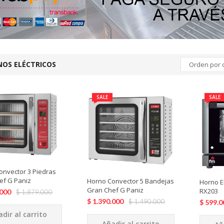
OS ELÉCTRICOS
Orden por 
SALE
SALE
onvector 3 Piedras
ef G Paniz
Horno Convector 5 Bandejas
Horno E
Gran Chef G Paniz
RX203
.000
$
1.879.000
$
1.390.000
$
1.490.000
$
599.0
dir al carrito
Añadir al carrito