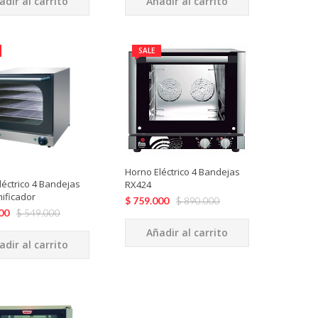
Añadir al carrito
adir al carrito
SALE
Horno Eléctrico 4 Bandejas
léctrico 4 Bandejas
RX424
ificador
$
759.000
$
890.000
00
$
549.000
Añadir al carrito
adir al carrito