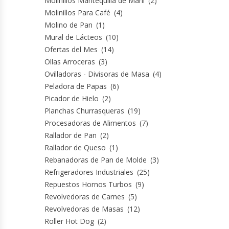
Molinillos Mantequilla de Maní
(2)
Molinillos Para Café
(4)
Hornos Turbos / Convectores
Molino de Pan
(1)
Mural de Lácteos
(10)
Hornos Industriales
Ofertas del Mes
(14)
Ollas Arroceras
(3)
Laminadora De Masas
Ovilladoras - Divisoras de Masa
(4)
Peladora de Papas
(6)
Lavafondos
Picador de Hielo
(2)
Planchas Churrasqueras
(19)
Lavavajillas
Procesadoras de Alimentos
(7)
Rallador de Pan
(2)
Licuadoras Industriales
Rallador de Queso
(1)
Rebanadoras de Pan de Molde
(3)
Mesones De Trabajo
Refrigeradores Industriales
(25)
Repuestos Hornos Turbos
(9)
Revolvedoras de Carnes
(5)
Mesones Refrigerados
Revolvedoras de Masas
(12)
Roller Hot Dog
(2)
Mesones Saladette