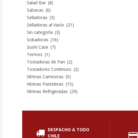
Salad Bar
(8)
Salseras
(6)
Módulos De Acero Inoxidable
Selladoras
(3)
Selladoras al Vacío
(21)
Moledoras De Carne
Sin categoría
(3)
Sobadoras
(16)
Molinillos Para Café
Sushi Case
(7)
Termos
(1)
Mural De Lácteos
Tostadoras de Pan
(2)
Tostadores Contínuos
(2)
Ofertas Del Mes
Vitrinas Carniceras
(5)
Vitrinas Pasteleras
(15)
Ollas Arroceras
Vitrinas Refrigeradas
(29)
Ovilladoras – Divisoras De Masa
Peladora De Papas
DESPACHO A TODO
CHILE
Picador De Hielo