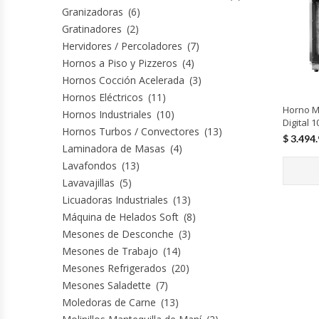
Granizadoras
(6)
Fabricadoras De Hielo
Gratinadores
(2)
Hervidores / Percoladores
(7)
Formadora De Pizza
Hornos a Piso y Pizzeros
(4)
Hornos Cocción Acelerada
(3)
Freidoras Industriales
Hornos Eléctricos
(11)
Horno M
Hornos Industriales
(10)
Frigobar
Digital 
Hornos Turbos / Convectores
(13)
$
3.494
Laminadora de Masas
(4)
Granizadoras
Lavafondos
(13)
Lavavajillas
(5)
Hervidores / Percoladores
Licuadoras Industriales
(13)
Máquina de Helados Soft
(8)
Hornos A Piso Y Pizzeros
Mesones de Desconche
(3)
Mesones de Trabajo
(14)
Hornos Cocción Acelerada
Mesones Refrigerados
(20)
Mesones Saladette
(7)
Moledoras de Carne
(13)
Hornos Eléctricos