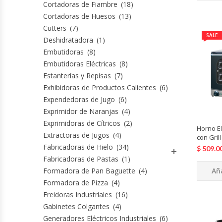
Cutters
Cortadoras de Fiambre
(18)
Cortadoras de Huesos
(13)
Cutters
(7)
Dispensadores De Salsas
SALE
Deshidratadora
(1)
Embutidoras
(8)
Embutidoras
Embutidoras Eléctricas
(8)
Estanterías y Repisas
(7)
Estanterías Y Repisas
Exhibidoras de Productos Calientes
(6)
Expendedoras de Jugo
(6)
Exhibidoras De Productos Calientes
Exprimidor de Naranjas
(4)
Exprimidoras de Cítricos
(2)
Horno El
Expendedoras De Jugo
Extractoras de Jugos
(4)
con Gril
Fabricadoras de Hielo
(34)
$
509.0
Exprimidor De Naranjas
Fabricadoras de Pastas
(1)
Formadora de Pan Baguette
(4)
Aña
Exprimidoras De Cítricos
Formadora de Pizza
(4)
Freidoras Industriales
(16)
Extractoras De Jugos
Gabinetes Colgantes
(4)
Generadores Eléctricos Industriales
(6)