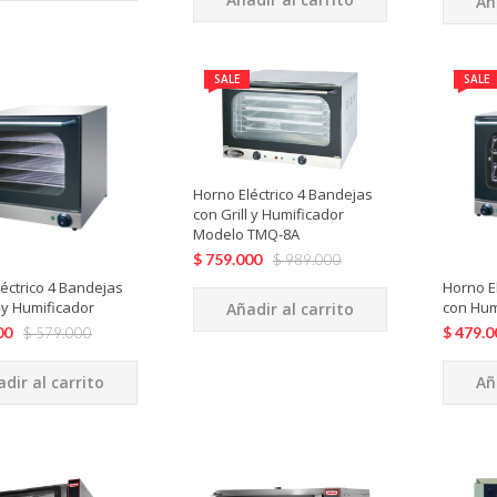
Añ
SALE
SALE
Horno Eléctrico 4 Bandejas
con Grill y Humificador
Modelo TMQ-8A
$
759.000
$
989.000
éctrico 4 Bandejas
Horno E
l y Humificador
con Hum
Añadir al carrito
00
$
479.0
$
579.000
dir al carrito
Añ