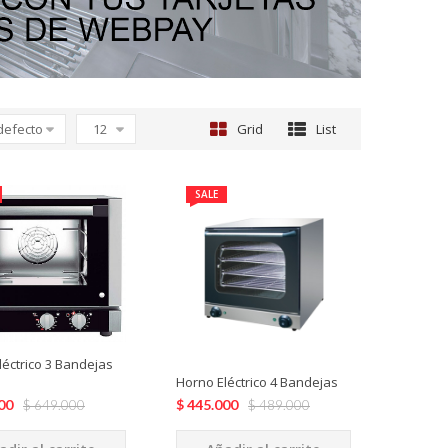
defecto
12
Grid
List
SALE
léctrico 3 Bandejas
Horno Eléctrico 4 Bandejas
$
445.000
00
$
489.000
$
649.000