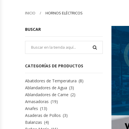
Barquilleras
INICIO
HORNOS ELÉCTRICOS
Batidoras
BUSCAR
Bolsas De Sellado Al Vacío
Cafeteras
CATEGORÍAS DE PRODUCTOS
Calentadores De Platos
Abatidores de Temperatura
(8)
Cámaras Fermentadoras
Ablandadores de Agua
(3)
Ablandadores de Carne
(2)
Campanas Industriales
Amasadoras
(19)
Anafes
(13)
Carros Bandejeros
Asaderas de Pollos
(3)
Balanzas
(4)
Cocedoras De Pastas