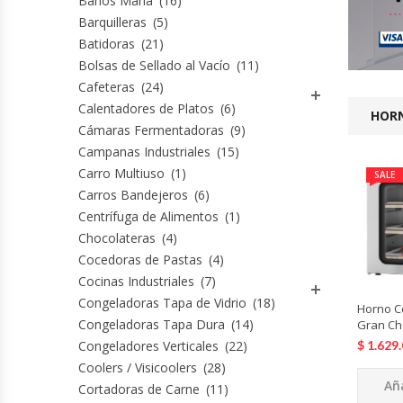
Baños María
(16)
Barquilleras
(5)
Cocinas Industriales
Batidoras
(21)
Bolsas de Sellado al Vacío
(11)
Cafeteras
(24)
Encimeras Eléctricas
Calentadores de Platos
(6)
HORN
Cámaras Fermentadoras
(9)
Congeladoras Tapa De Vidrio
Campanas Industriales
(15)
Carro Multiuso
(1)
SALE
Congeladoras Tapa Dura
Carros Bandejeros
(6)
Centrífuga de Alimentos
(1)
Congeladores Verticales
Chocolateras
(4)
Cocedoras de Pastas
(4)
Coolers / Visicoolers
Cocinas Industriales
(7)
Congeladoras Tapa de Vidrio
(18)
Horno C
Cortadoras De Fiambre
Congeladoras Tapa Dura
(14)
Gran Ch
Congeladores Verticales
(22)
$
1.629
Cortadoras De Huesos
Coolers / Visicoolers
(28)
Aña
Cortadoras de Carne
(11)