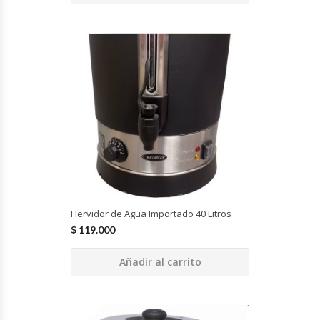
Fabricadoras De Hielo
Formadora De Pizza
Freidoras Industriales
Frigobar
Granizadoras
Hervidores / Percoladores
Hervidor de Agua Importado 40 Litros
Hornos A Piso Y Pizzeros
$
119.000
Añadir al carrito
Hornos Cocción Acelerada
Hornos Eléctricos