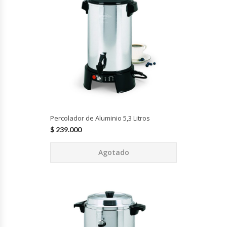
Planchas Churrasqueras
Procesadoras De Alimentos
Puntos De Venta
Rallador De Pan
Percolador de Aluminio 5,3 Litros
Ralladoras De Queso
$
239.000
Agotado
Rebanadoras De Pan De Molde
Refrigeradores Industriales
Repuestos Hornos Turbos