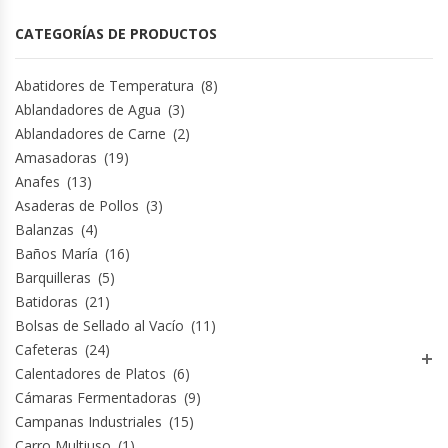
Termos
CATEGORÍAS DE PRODUCTOS
Tostadoras De Pan
Abatidores de Temperatura
(8)
Ablandadores de Agua
(3)
Vitrinas Carniceras
Ablandadores de Carne
(2)
Amasadoras
(19)
Vitrinas Pasteleras
Anafes
(13)
Asaderas de Pollos
(3)
Vitrinas Refrigeradas
Balanzas
(4)
Baños María
(16)
Barquilleras
(5)
Batidoras
(21)
Bolsas de Sellado al Vacío
(11)
Cafeteras
(24)
Calentadores de Platos
(6)
Cámaras Fermentadoras
(9)
Campanas Industriales
(15)
Carro Multiuso
(1)