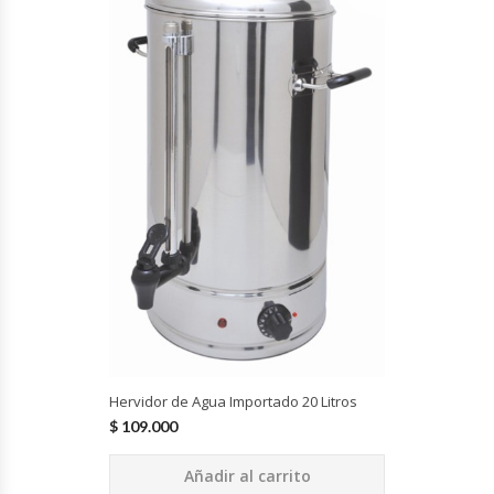
Cocinas Industriales
Encimeras Eléctricas
Congeladoras Tapa De Vidrio
Congeladoras Tapa Dura
Congeladores Verticales
Coolers / Visicoolers
Cortadoras De Fiambre
Hervidor de Agua Importado 20 Litros
$
109.000
Cortadoras De Huesos
Añadir al carrito