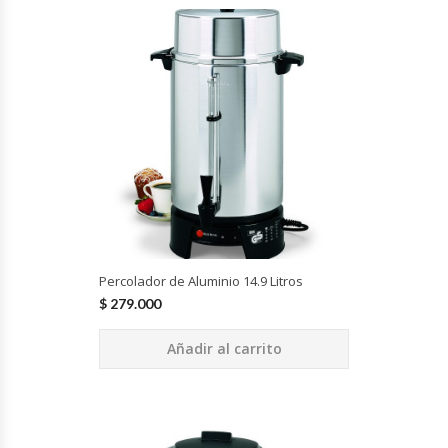
Módulos De Acero Inoxidable
Moledoras De Carne
Molinillos Para Café
Mural De Lácteos
Ofertas Del Mes
Percolador de Aluminio 14.9 Litros
Ollas Arroceras
$
279.000
Ovilladoras – Divisoras De Masa
Añadir al carrito
Peladora De Papas
Picador De Hielo