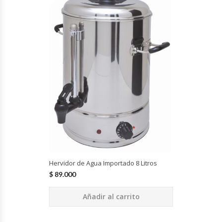
Hornos Turbos / Convectores
Hornos Industriales
Laminadora De Masas
Lavafondos
Lavavajillas
Licuadoras Industriales
Hervidor de Agua Importado 8 Litros
Mesones De Trabajo
$
89.000
Mesones Refrigerados
Añadir al carrito
Mesones Saladette