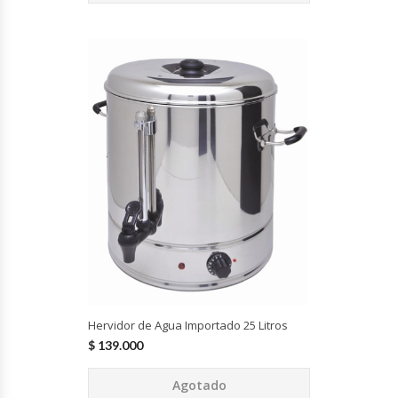
Cutters
Dispensadores De Salsas
Embutidoras
Estanterías Y Repisas
Exhibidoras De Productos Calientes
Expendedoras De Jugo
Exprimidor De Naranjas
Exprimidoras De Cítricos
Hervidor de Agua Importado 25 Litros
$
139.000
Extractoras De Jugos
Agotado