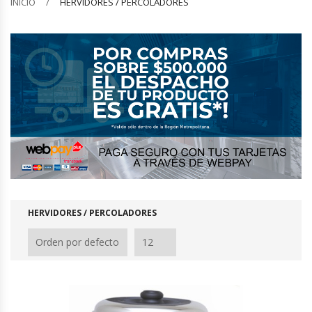
INICIO
HERVIDORES / PERCOLADORES
Barquilleras
Batidoras
Bolsas De Sellado Al Vacío
Cafeteras
Calentadores De Platos
Cámaras Fermentadoras
HERVIDORES / PERCOLADORES
Campanas Industriales
Carros Bandejeros
Cocedoras De Pastas