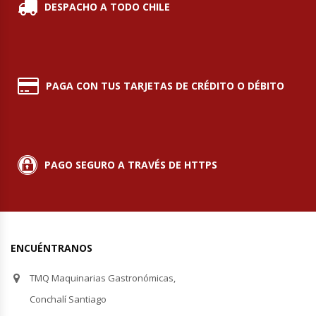
Cutters
DESPACHO A TODO CHILE
Dispensadores De Salsas
Embutidoras
PAGA CON TUS TARJETAS DE CRÉDITO O DÉBITO
Estanterías Y Repisas
Exhibidoras De Productos Calientes
PAGO SEGURO A TRAVÉS DE HTTPS
Expendedoras De Jugo
Exprimidor De Naranjas
ENCUÉNTRANOS
Exprimidoras De Cítricos
TMQ Maquinarias Gastronómicas,
Extractoras De Jugos
Conchalí Santiago