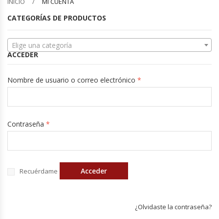
INICIO
MI CUENTA
Barquilleras
CATEGORÍAS DE PRODUCTOS
Batidoras
Elige una categoría
ACCEDER
Bolsas De Sellado Al Vacío
Nombre de usuario o correo electrónico
*
Cafeteras
Calentadores De Platos
Contraseña
*
Cámaras Fermentadoras
Campanas Industriales
Acceder
Recuérdame
Carros Bandejeros
¿Olvidaste la contraseña?
Cocedoras De Pastas