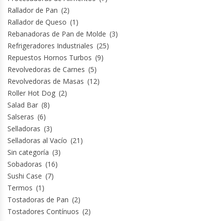
Revolvedoras De Masas
Rallador de Pan
(2)
Rallador de Queso
(1)
Roller Hot Dog
Rebanadoras de Pan de Molde
(3)
Refrigeradores Industriales
(25)
Salseras
Repuestos Hornos Turbos
(9)
Revolvedoras de Carnes
(5)
Selladoras
Revolvedoras de Masas
(12)
Roller Hot Dog
(2)
Salad Bar
(8)
Selladoras Al Vacío
Salseras
(6)
Selladoras
(3)
Shawarmas
Selladoras al Vacío
(21)
Sin categoría
(3)
Sin Categoría
Sobadoras
(16)
Sushi Case
(7)
Sobadoras
Termos
(1)
Tostadoras de Pan
(2)
Sushi Case
Tostadores Contínuos
(2)