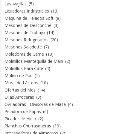
Lavavajillas
(5)
Licuadoras Industriales
(13)
Planchas Churrasqueras
Máquina de Helados Soft
(8)
Mesones de Desconche
(3)
Procesadoras De Alimentos
Mesones de Trabajo
(14)
Mesones Refrigerados
(20)
Puntos De Venta
Mesones Saladette
(7)
Moledoras de Carne
(13)
Rallador De Pan
Molinillos Mantequilla de Maní
(2)
Molinillos Para Café
(4)
Molino de Pan
(1)
Ralladoras De Queso
Mural de Lácteos
(10)
Ofertas del Mes
(14)
Rebanadoras De Pan De Molde
Ollas Arroceras
(3)
Ovilladoras - Divisoras de Masa
(4)
Refrigeradores Industriales
Peladora de Papas
(6)
Picador de Hielo
(2)
Repuestos Hornos Turbos
Planchas Churrasqueras
(19)
Procesadoras de Alimentos
(7)