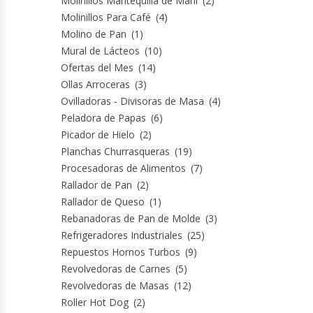
Molinillos Mantequilla de Maní
(2)
Molinillos Para Café
(4)
Hornos Turbos / Convectores
Molino de Pan
(1)
Mural de Lácteos
(10)
Hornos Industriales
Ofertas del Mes
(14)
Ollas Arroceras
(3)
Laminadora De Masas
Ovilladoras - Divisoras de Masa
(4)
Peladora de Papas
(6)
Lavafondos
Picador de Hielo
(2)
Planchas Churrasqueras
(19)
Lavavajillas
Procesadoras de Alimentos
(7)
Rallador de Pan
(2)
Licuadoras Industriales
Rallador de Queso
(1)
Rebanadoras de Pan de Molde
(3)
Mesones De Trabajo
Refrigeradores Industriales
(25)
Repuestos Hornos Turbos
(9)
Revolvedoras de Carnes
(5)
Mesones Refrigerados
Revolvedoras de Masas
(12)
Roller Hot Dog
(2)
Mesones Saladette