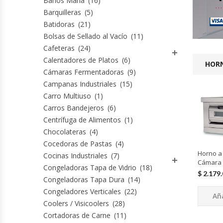
Baños María
(16)
Barquilleras
(5)
Cocinas Industriales
Batidoras
(21)
Bolsas de Sellado al Vacío
(11)
Cafeteras
(24)
Encimeras Eléctricas
Calentadores de Platos
(6)
HORN
Cámaras Fermentadoras
(9)
Congeladoras Tapa De Vidrio
Campanas Industriales
(15)
Carro Multiuso
(1)
Congeladoras Tapa Dura
Carros Bandejeros
(6)
Centrífuga de Alimentos
(1)
Congeladores Verticales
Chocolateras
(4)
Cocedoras de Pastas
(4)
Coolers / Visicoolers
Horno a
Cocinas Industriales
(7)
Cámara 
Congeladoras Tapa de Vidrio
(18)
$
2.179
Cortadoras De Fiambre
Congeladoras Tapa Dura
(14)
Congeladores Verticales
(22)
Aña
Cortadoras De Huesos
Coolers / Visicoolers
(28)
Cortadoras de Carne
(11)