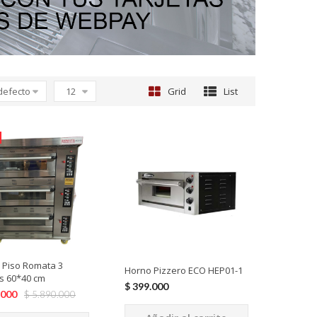
defecto
12
Grid
List
 Piso Romata 3
Horno Pizzero ECO HEP01-1
s 60*40 cm
$
399.000
.000
$
5.890.000