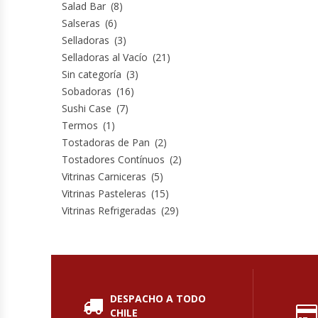
Salad Bar
(8)
Salseras
(6)
Módulos De Acero Inoxidable
Selladoras
(3)
Selladoras al Vacío
(21)
Moledoras De Carne
Sin categoría
(3)
Sobadoras
(16)
Molinillos Para Café
Sushi Case
(7)
Termos
(1)
Mural De Lácteos
Tostadoras de Pan
(2)
Tostadores Contínuos
(2)
Ofertas Del Mes
Vitrinas Carniceras
(5)
Vitrinas Pasteleras
(15)
Ollas Arroceras
Vitrinas Refrigeradas
(29)
Ovilladoras – Divisoras De Masa
Peladora De Papas
DESPACHO A TODO
CHILE
Picador De Hielo