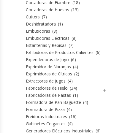
Cutters
Cortadoras de Fiambre
(18)
Cortadoras de Huesos
(13)
Cutters
(7)
Dispensadores De Salsas
Deshidratadora
(1)
Embutidoras
(8)
Embutidoras
Embutidoras Eléctricas
(8)
Estanterías y Repisas
(7)
Estanterías Y Repisas
Exhibidoras de Productos Calientes
(6)
Expendedoras de Jugo
(6)
Exhibidoras De Productos Calientes
Exprimidor de Naranjas
(4)
Exprimidoras de Cítricos
(2)
Expendedoras De Jugo
Extractoras de Jugos
(4)
Fabricadoras de Hielo
(34)
Exprimidor De Naranjas
Fabricadoras de Pastas
(1)
Formadora de Pan Baguette
(4)
Exprimidoras De Cítricos
Formadora de Pizza
(4)
Freidoras Industriales
(16)
Extractoras De Jugos
Gabinetes Colgantes
(4)
Generadores Eléctricos Industriales
(6)