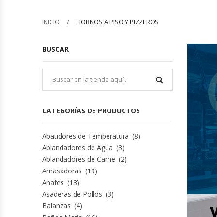
Barquilleras
INICIO
HORNOS A PISO Y PIZZEROS
Batidoras
BUSCAR
Bolsas De Sellado Al Vacío
Cafeteras
CATEGORÍAS DE PRODUCTOS
Calentadores De Platos
Abatidores de Temperatura
(8)
Cámaras Fermentadoras
Ablandadores de Agua
(3)
Ablandadores de Carne
(2)
Campanas Industriales
Amasadoras
(19)
Anafes
(13)
Carros Bandejeros
Asaderas de Pollos
(3)
Balanzas
(4)
Cocedoras De Pastas