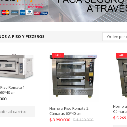
OS A PISO Y PIZZEROS
Orden por 
SALE
SALE
 Piso Romata 1
60*40 cm
.000
Horno a
Horno a Piso Romata 2
dir al carrito
Cámara
Cámaras 60*40 cm
$
5.269
$
3.990.000
$
4.190.000