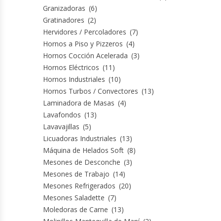
Granizadoras
(6)
Fabricadoras De Hielo
Gratinadores
(2)
Hervidores / Percoladores
(7)
Formadora De Pizza
Hornos a Piso y Pizzeros
(4)
Hornos Cocción Acelerada
(3)
Freidoras Industriales
Hornos Eléctricos
(11)
Hornos Industriales
(10)
Frigobar
Hornos Turbos / Convectores
(13)
Laminadora de Masas
(4)
Granizadoras
Lavafondos
(13)
Lavavajillas
(5)
Hervidores / Percoladores
Licuadoras Industriales
(13)
Máquina de Helados Soft
(8)
Hornos A Piso Y Pizzeros
Mesones de Desconche
(3)
Mesones de Trabajo
(14)
Hornos Cocción Acelerada
Mesones Refrigerados
(20)
Mesones Saladette
(7)
Moledoras de Carne
(13)
Hornos Eléctricos