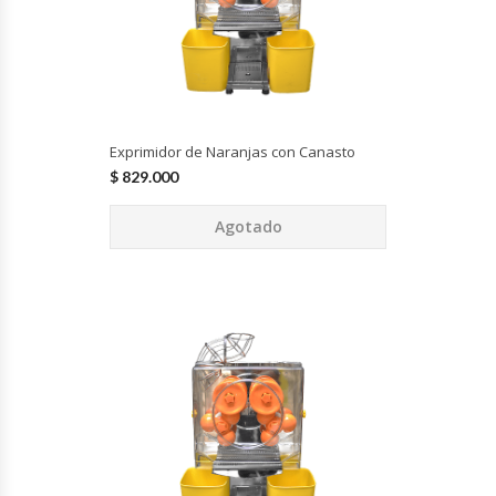
Fabricadoras De Hielo
Formadora De Pizza
Freidoras Industriales
Exprimidor de Naranjas con Canasto
$
829.000
Frigobar
Agotado
Granizadoras
Hervidores / Percoladores
Hornos A Piso Y Pizzeros
Hornos Cocción Acelerada
Hornos Eléctricos