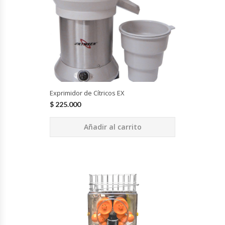
Cutters
Dispensadores De Salsas
Embutidoras
Estanterías Y Repisas
Exprimidor de Cítricos EX
$
225.000
Exhibidoras De Productos Calientes
Añadir al carrito
Expendedoras De Jugo
Exprimidor De Naranjas
Exprimidoras De Cítricos
Extractoras De Jugos