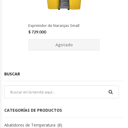
Hornos Turbos / Convectores
Hornos Industriales
Exprimidor de Naranjas Small
$
729.000
Laminadora De Masas
Agotado
Lavafondos
Lavavajillas
BUSCAR
Licuadoras Industriales
Mesones De Trabajo
Mesones Refrigerados
CATEGORÍAS DE PRODUCTOS
Mesones Saladette
Abatidores de Temperatura
(8)