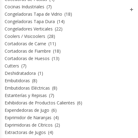
Cocinas Industriales
(7)
Congeladoras Tapa de Vidrio
(18)
Planchas Churrasqueras
Congeladoras Tapa Dura
(14)
Congeladores Verticales
(22)
Procesadoras De Alimentos
Coolers / Visicoolers
(28)
Cortadoras de Carne
(11)
Puntos De Venta
Cortadoras de Fiambre
(18)
Cortadoras de Huesos
(13)
Rallador De Pan
Cutters
(7)
Deshidratadora
(1)
Ralladoras De Queso
Embutidoras
(8)
Embutidoras Eléctricas
(8)
Rebanadoras De Pan De Molde
Estanterías y Repisas
(7)
Exhibidoras de Productos Calientes
(6)
Refrigeradores Industriales
Expendedoras de Jugo
(6)
Exprimidor de Naranjas
(4)
Exprimidoras de Cítricos
(2)
Repuestos Hornos Turbos
Extractoras de Jugos
(4)