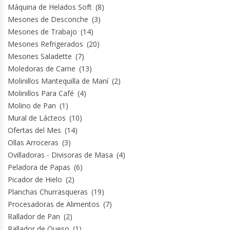
Máquina de Helados Soft
(8)
Termos
Mesones de Desconche
(3)
Mesones de Trabajo
(14)
Tostadoras De Pan
Mesones Refrigerados
(20)
Mesones Saladette
(7)
Vitrinas Carniceras
Moledoras de Carne
(13)
Molinillos Mantequilla de Maní
(2)
Vitrinas Pasteleras
Molinillos Para Café
(4)
Molino de Pan
(1)
Vitrinas Refrigeradas
Mural de Lácteos
(10)
Ofertas del Mes
(14)
Ollas Arroceras
(3)
Ovilladoras - Divisoras de Masa
(4)
Peladora de Papas
(6)
Picador de Hielo
(2)
Planchas Churrasqueras
(19)
Procesadoras de Alimentos
(7)
Rallador de Pan
(2)
Rallador de Queso
(1)