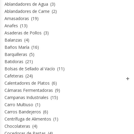
Ablandadores de Agua
(3)
Ablandadores de Carne
(2)
Módulos De Acero Inoxidable
Amasadoras
(19)
Anafes
(13)
Moledoras De Carne
Asaderas de Pollos
(3)
Balanzas
(4)
Molinillos Para Café
Baños María
(16)
Barquilleras
(5)
Mural De Lácteos
Batidoras
(21)
Bolsas de Sellado al Vacío
(11)
Ofertas Del Mes
Cafeteras
(24)
Calentadores de Platos
(6)
Ollas Arroceras
Cámaras Fermentadoras
(9)
Campanas Industriales
(15)
Ovilladoras – Divisoras De Masa
Carro Multiuso
(1)
Carros Bandejeros
(6)
Peladora De Papas
Centrífuga de Alimentos
(1)
Chocolateras
(4)
Cocedoras de Pastas
(4)
Picador De Hielo