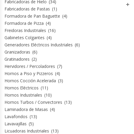
Fabricadoras de Hielo
(34)
Revolvedoras De Masas
Fabricadoras de Pastas
(1)
Formadora de Pan Baguette
(4)
Roller Hot Dog
Formadora de Pizza
(4)
Freidoras Industriales
(16)
Salseras
Gabinetes Colgantes
(4)
Generadores Eléctricos Industriales
(6)
Selladoras
Granizadoras
(6)
Gratinadores
(2)
Selladoras Al Vacío
Hervidores / Percoladores
(7)
Hornos a Piso y Pizzeros
(4)
Shawarmas
Hornos Cocción Acelerada
(3)
Hornos Eléctricos
(11)
Sin Categoría
Hornos Industriales
(10)
Hornos Turbos / Convectores
(13)
Laminadora de Masas
(4)
Sobadoras
Lavafondos
(13)
Lavavajillas
(5)
Sushi Case
Licuadoras Industriales
(13)