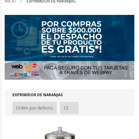
INICIO
EXPRIMIDOR DE NARANJAS
Barquilleras
Batidoras
Bolsas De Sellado Al Vacío
Cafeteras
Calentadores De Platos
Cámaras Fermentadoras
EXPRIMIDOR DE NARANJAS
Campanas Industriales
Carros Bandejeros
Cocedoras De Pastas