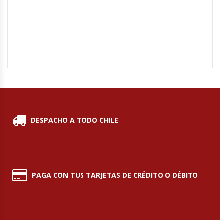
Hornos Turbos / Convectores
Hornos Industriales
Laminadora De Masas
Lavafondos
Lavavajillas
DESPACHO A TODO CHILE
Licuadoras Industriales
Mesones De Trabajo
PAGA CON TUS TARJETAS DE CRÉDITO O DÉBITO
Mesones Refrigerados
Mesones Saladette