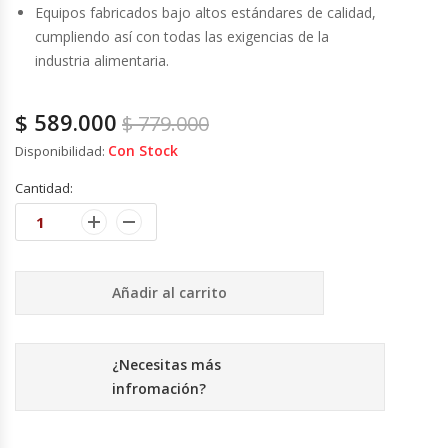
Cutters
Equipos fabricados bajo altos estándares de calidad,
cumpliendo así con todas las exigencias de la
Dispensadores De Salsas
industria alimentaria.
Embutidoras
$
589.000
$
779.000
Con Stock
Disponibilidad:
Estanterías Y Repisas
Cantidad:
Exhibidoras De Productos Calientes
Expendedoras De Jugo
Añadir al carrito
Exprimidor De Naranjas
Exprimidoras De Cítricos
¿Necesitas más
infromación?
Extractoras De Jugos