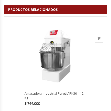
Fabricadoras De Hielo
PRODUCTOS RELACIONADOS
Formadora De Pizza
Freidoras Industriales
Frigobar
Granizadoras
Hervidores / Percoladores
Hornos A Piso Y Pizzeros
Hornos Cocción Acelerada
Amasadora Industrial Pareti APK30 – 12
Kg
$
749.000
Hornos Eléctricos