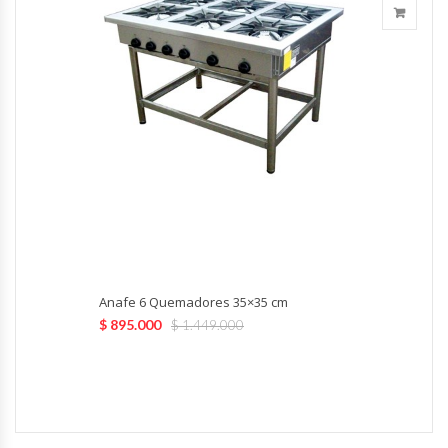
Fabricadoras De Hielo
Formadora De Pizza
Freidoras Industriales
Frigobar
Granizadoras
Hervidores / Percoladores
Anafe 6 Quemadores 35×35 cm
Hornos A Piso Y Pizzeros
$
895.000
$
1.449.000
Hornos Cocción Acelerada
Hornos Eléctricos