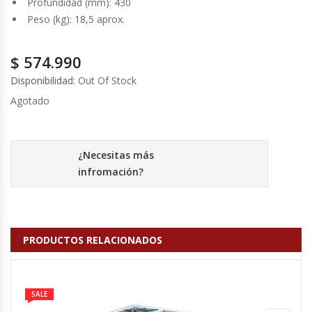
Profundidad (mm): 430
Cutters
Peso (kg): 18,5 aprox.
Dispensadores De Salsas
$
574.990
Embutidoras
Disponibilidad:
Out Of Stock
Agotado
Estanterías Y Repisas
Exhibidoras De Productos Calientes
¿Necesitas más
infromación?
Expendedoras De Jugo
Exprimidor De Naranjas
PRODUCTOS RELACIONADOS
Exprimidoras De Cítricos
Extractoras De Jugos
SALE