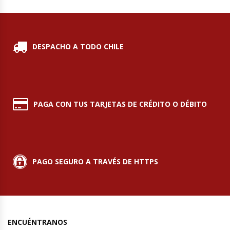
Hornos Turbos / Convectores
Hornos Industriales
DESPACHO A TODO CHILE
Laminadora De Masas
Lavafondos
PAGA CON TUS TARJETAS DE CRÉDITO O DÉBITO
Lavavajillas
Licuadoras Industriales
PAGO SEGURO A TRAVÉS DE HTTPS
Mesones De Trabajo
Mesones Refrigerados
ENCUÉNTRANOS
Mesones Saladette