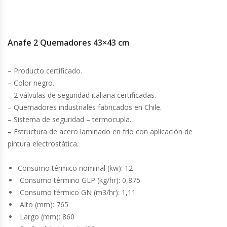
Cocinas Industriales
Anafe 2 Quemadores 43×43 cm
Encimeras Eléctricas
– Producto certificado.
Congeladoras Tapa De Vidrio
– Color negro.
– 2 válvulas de seguridad italiana certificadas.
Congeladoras Tapa Dura
– Quemadores industriales fabricados en Chile.
– Sistema de seguridad – termocupla.
Congeladores Verticales
– Estructura de acero laminado en frío con aplicación de
pintura electrostática.
Coolers / Visicoolers
Consumo térmico nominal (kw): 12
Cortadoras De Fiambre
Consumo término GLP (kg/hr): 0,875
Consumo térmico GN (m3/hr): 1,11
Cortadoras De Huesos
Alto (mm): 765
Largo (mm): 860