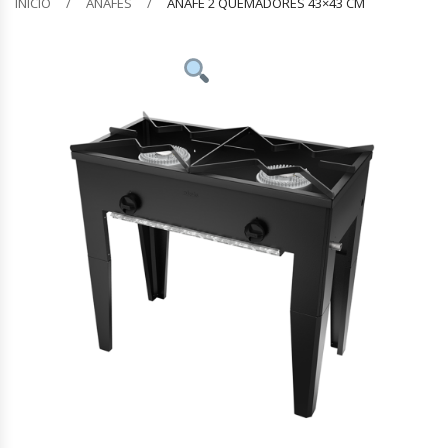
INICIO
ANAFES
ANAFE 2 QUEMADORES 43×43 CM
Barquilleras
Batidoras
Bolsas De Sellado Al Vacío
Cafeteras
Calentadores De Platos
Cámaras Fermentadoras
Campanas Industriales
Carros Bandejeros
Cocedoras De Pastas