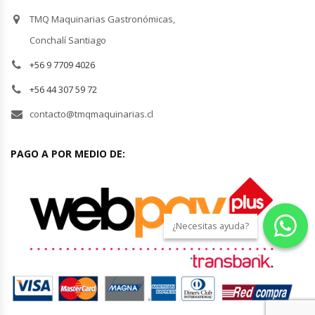
TMQ Maquinarias Gastronómicas,
Módulos De Acero Inoxidable
Conchalí Santiago
Moledoras De Carne
+56 9 7709 4026
+56 44 307 59 72
Molinillos Para Café
contacto@tmqmaquinarias.cl
Mural De Lácteos
PAGO A POR MEDIO DE:
Ofertas Del Mes
Ollas Arroceras
¿Necesitas ayuda?
Ovilladoras – Divisoras De Masa
Peladora De Papas
Picador De Hielo