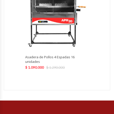
Hornos Turbos / Convectores
Hornos Industriales
Laminadora De Masas
Lavafondos
Asadera de Pollos 4 Espadas 16
Lavavajillas
unidades
$
1.090.000
$
1.290.000
Licuadoras Industriales
Mesones De Trabajo
Mesones Refrigerados
Mesones Saladette