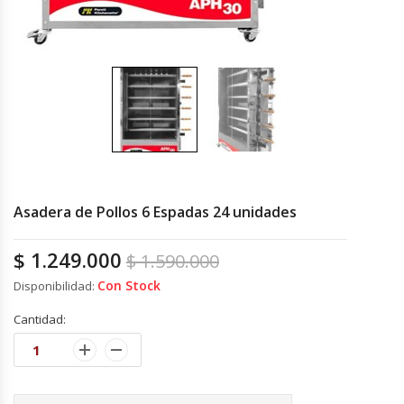
Cocinas Industriales
Encimeras Eléctricas
Congeladoras Tapa De Vidrio
Congeladoras Tapa Dura
Asadera de Pollos 6 Espadas 24 unidades
Congeladores Verticales
$
1.249.000
$
1.590.000
Coolers / Visicoolers
Con Stock
Disponibilidad:
Cortadoras De Fiambre
Cantidad:
Cortadoras De Huesos