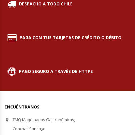
DESPACHO A TODO CHILE
Módulos De Acero Inoxidable
Moledoras De Carne
PAGA CON TUS TARJETAS DE CRÉDITO O DÉBITO
Molinillos Para Café
Mural De Lácteos
PAGO SEGURO A TRAVÉS DE HTTPS
Ofertas Del Mes
Ollas Arroceras
Ovilladoras – Divisoras De Masa
ENCUÉNTRANOS
Peladora De Papas
TMQ Maquinarias Gastronómicas,
Conchalí Santiago
Picador De Hielo