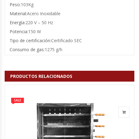
Peso:
103Kg
Fabricadoras De Hielo
Material:
Acero Inoxidable
Formadora De Pizza
Energía:
220 V – 50 Hz
Potencia:
150 W
Freidoras Industriales
Tipo de certificación:
Certificado SEC
Consumo de gas:
1275 g/h
Frigobar
Granizadoras
PRODUCTOS RELACIONADOS
Hervidores / Percoladores
Hornos A Piso Y Pizzeros
SALE
Hornos Cocción Acelerada
Hornos Eléctricos