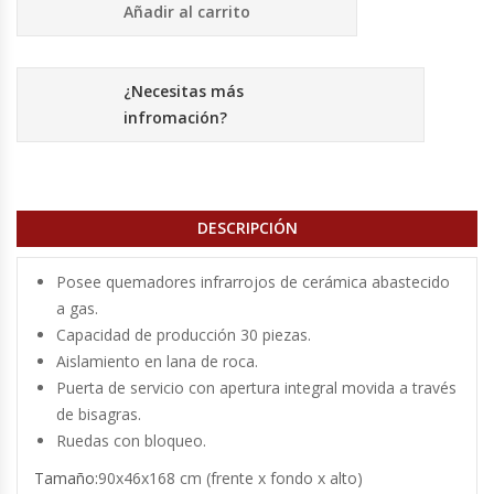
Cutters
Añadir al carrito
Dispensadores De Salsas
¿Necesitas más
infromación?
Embutidoras
Estanterías Y Repisas
DESCRIPCIÓN
Exhibidoras De Productos Calientes
Posee quemadores infrarrojos de cerámica abastecido
Expendedoras De Jugo
a gas.
Capacidad de producción 30 piezas.
Exprimidor De Naranjas
Aislamiento en lana de roca.
Puerta de servicio con apertura integral movida a través
Exprimidoras De Cítricos
de bisagras.
Ruedas con bloqueo.
Extractoras De Jugos
Tamaño:
90x46x168 cm (frente x fondo x alto)