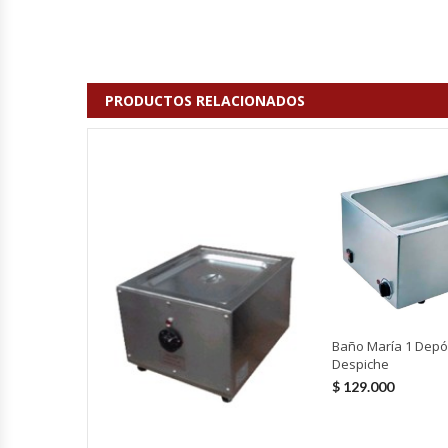
Cutters
Dispensadores De Salsas
PRODUCTOS RELACIONADOS
Embutidoras
Estanterías Y Repisas
Exhibidoras De Productos Calientes
Expendedoras De Jugo
Exprimidor De Naranjas
Baño María 1 Depós
Exprimidoras De Cítricos
Despiche
$
129.000
Extractoras De Jugos