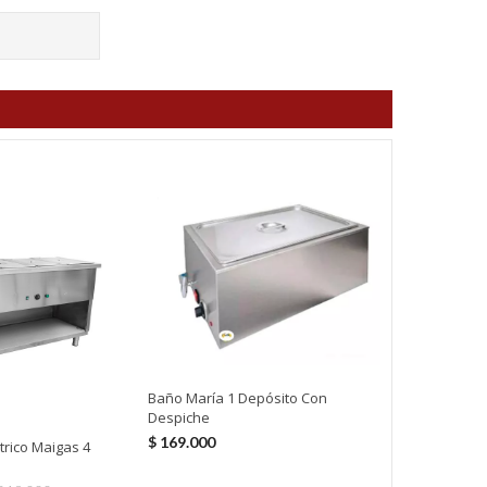
Baño María E
Sobremesa
Baño María 1 Depósito Con
$
279.000
Despiche
$
169.000
trico Maigas 4