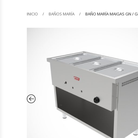
Barquilleras
INICIO
BAÑOS MARÍA
BAÑO MARÍA MAIGAS GN / G
Batidoras
Bolsas De Sellado Al Vacío
Cafeteras
Calentadores De Platos
Cámaras Fermentadoras
Campanas Industriales
Carros Bandejeros
Cocedoras De Pastas