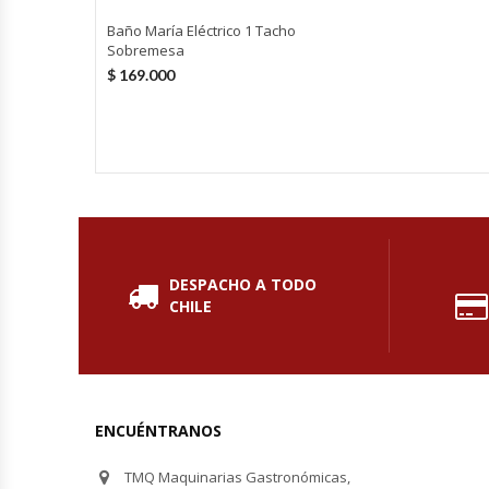
Fabricadoras De Hielo
Baño María Eléctrico 1 Tacho
Sobremesa
Formadora De Pizza
$
169.000
Freidoras Industriales
Frigobar
Granizadoras
DESPACHO A TODO
Hervidores / Percoladores
CHILE
Hornos A Piso Y Pizzeros
Hornos Cocción Acelerada
ENCUÉNTRANOS
Hornos Eléctricos
TMQ Maquinarias Gastronómicas,