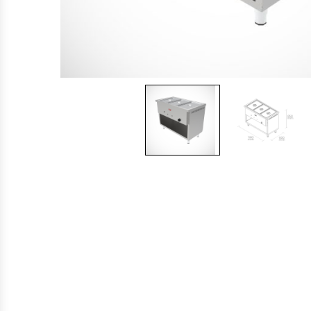
Cocinas Industriales
Encimeras Eléctricas
Congeladoras Tapa De Vidrio
Congeladoras Tapa Dura
Congeladores Verticales
Coolers / Visicoolers
Cortadoras De Fiambre
Cortadoras De Huesos