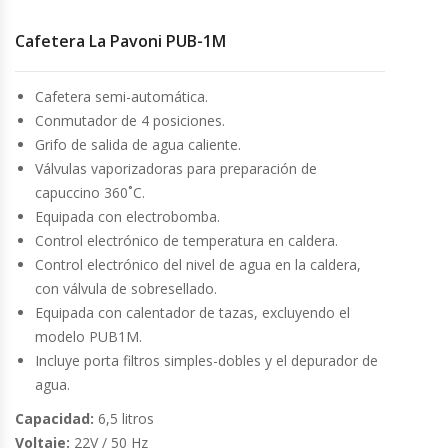
Cafetera La Pavoni PUB-1M
Cocinas Industriales
Cafetera semi-automática.
Encimeras Eléctricas
Conmutador de 4 posiciones.
Grifo de salida de agua caliente.
Congeladoras Tapa De Vidrio
Válvulas vaporizadoras para preparación de
capuccino 360˚C.
Congeladoras Tapa Dura
Equipada con electrobomba.
Control electrónico de temperatura en caldera.
Congeladores Verticales
Control electrónico del nivel de agua en la caldera,
con válvula de sobresellado.
Coolers / Visicoolers
Equipada con calentador de tazas, excluyendo el
modelo PUB1M.
Cortadoras De Fiambre
Incluye porta filtros simples-dobles y el depurador de
agua.
Cortadoras De Huesos
Capacidad:
6,5 litros
Voltaje:
22V / 50 Hz