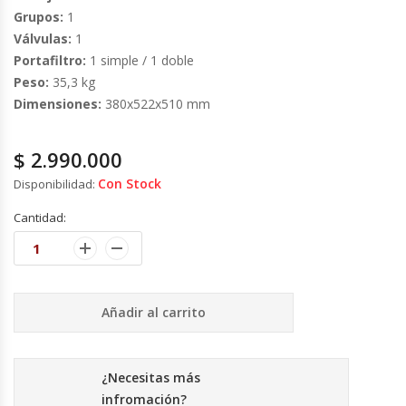
Cutters
Grupos:
1
Válvulas:
1
Dispensadores De Salsas
Portafiltro:
1 simple / 1 doble
Peso:
35,3 kg
Embutidoras
Dimensiones:
380x522x510 mm
Estanterías Y Repisas
$
2.990.000
Con Stock
Disponibilidad:
Exhibidoras De Productos Calientes
Cantidad:
Expendedoras De Jugo
Exprimidor De Naranjas
Añadir al carrito
Exprimidoras De Cítricos
Extractoras De Jugos
¿Necesitas más
infromación?