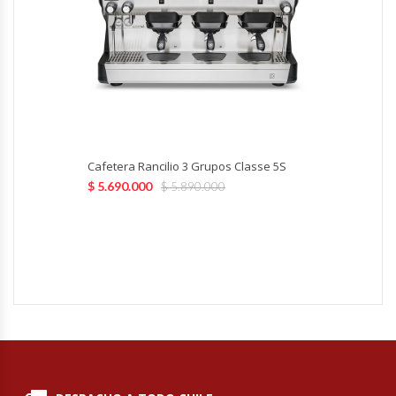
Hornos Turbos / Convectores
Hornos Industriales
Laminadora De Masas
Lavafondos
Cafetera Rancilio 3 Grupos Classe 5S
$
5.690.000
$
5.890.000
Lavavajillas
Licuadoras Industriales
Mesones De Trabajo
Mesones Refrigerados
Mesones Saladette