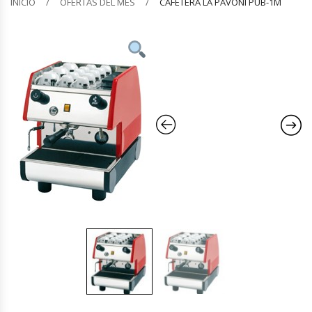
INICIO
OFERTAS DEL MES
CAFETERA LA PAVONI PUB-1M
Barquilleras
Batidoras
Bolsas De Sellado Al Vacío
Cafeteras
Calentadores De Platos
Cámaras Fermentadoras
Campanas Industriales
Carros Bandejeros
Cocedoras De Pastas