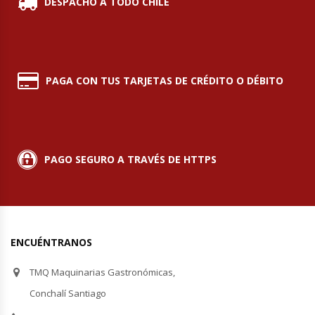
DESPACHO A TODO CHILE
Módulos De Acero Inoxidable
Moledoras De Carne
PAGA CON TUS TARJETAS DE CRÉDITO O DÉBITO
Molinillos Para Café
Mural De Lácteos
PAGO SEGURO A TRAVÉS DE HTTPS
Ofertas Del Mes
Ollas Arroceras
Ovilladoras – Divisoras De Masa
ENCUÉNTRANOS
TMQ Maquinarias Gastronómicas,
Peladora De Papas
Conchalí Santiago
Picador De Hielo