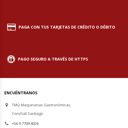
Módulos De Acero Inoxidable
Moledoras De Carne
PAGA CON TUS TARJETAS DE CRÉDITO O DÉBITO
Molinillos Para Café
Mural De Lácteos
PAGO SEGURO A TRAVÉS DE HTTPS
Ofertas Del Mes
Ollas Arroceras
ENCUÉNTRANOS
Ovilladoras – Divisoras De Masa
TMQ Maquinarias Gastronómicas,
Peladora De Papas
Conchalí Santiago
+56 9 7709 4026
Picador De Hielo