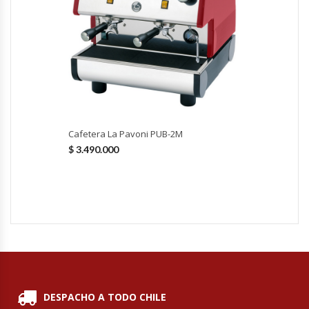
Hornos Turbos / Convectores
Hornos Industriales
Laminadora De Masas
Lavafondos
Cafetera La Pavoni PUB-2M
$
3.490.000
Lavavajillas
Licuadoras Industriales
Mesones De Trabajo
Mesones Refrigerados
DESPACHO A TODO CHILE
Mesones Saladette