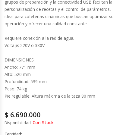
Cutters
grupos de preparación y la conectividad USB facilitan la
personalización de recetas y el control de parámetros,
ideal para cafeterías dinámicas que buscan optimizar su
Dispensadores De Salsas
operación y ofrecer una calidad constante.
Embutidoras
Requiere conexión a la red de agua.
Voltaje: 220V o 380V
Estanterías Y Repisas
DIMENSIONES:
Exhibidoras De Productos Calientes
Ancho: 771 mm
Alto: 520 mm
Expendedoras De Jugo
Profundidad: 539 mm
Peso: 74 kg
Exprimidor De Naranjas
Pie regulable: Altura máxima de la taza 80 mm
Exprimidoras De Cítricos
$
6.690.000
Con Stock
Disponibilidad:
Extractoras De Jugos
Cantidad: