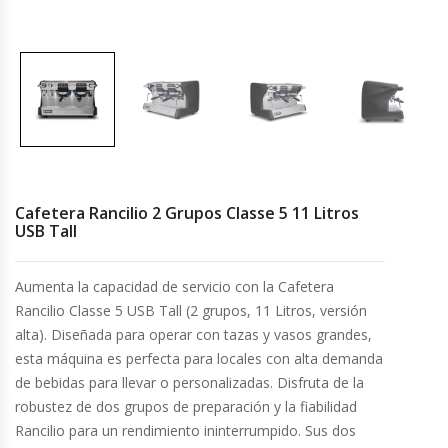
Cocinas Industriales
Encimeras Eléctricas
Congeladoras Tapa De Vidrio
Congeladoras Tapa Dura
Cafetera Rancilio 2 Grupos Classe 5 11 Litros
USB Tall
Congeladores Verticales
Aumenta la capacidad de servicio con la Cafetera
Coolers / Visicoolers
Rancilio Classe 5 USB Tall (2 grupos, 11 Litros, versión
alta). Diseñada para operar con tazas y vasos grandes,
Cortadoras De Fiambre
esta máquina es perfecta para locales con alta demanda
de bebidas para llevar o personalizadas. Disfruta de la
Cortadoras De Huesos
robustez de dos grupos de preparación y la fiabilidad
Rancilio para un rendimiento ininterrumpido. Sus dos