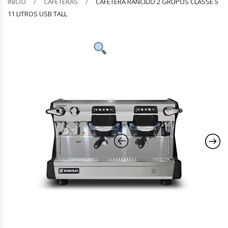
INICIO
CAFETERAS
CAFETERA RANCILIO 2 GRUPOS CLASSE 5
11 LITROS USB TALL
Barquilleras
Batidoras
Bolsas De Sellado Al Vacío
Cafeteras
Calentadores De Platos
Cámaras Fermentadoras
Campanas Industriales
Carros Bandejeros
Cocedoras De Pastas