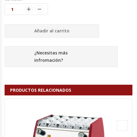
Fabricadoras De Hielo
Formadora De Pizza
Añadir al carrito
Freidoras Industriales
Frigobar
¿Necesitas más
infromación?
Granizadoras
Hervidores / Percoladores
PRODUCTOS RELACIONADOS
Hornos A Piso Y Pizzeros
Hornos Cocción Acelerada
Hornos Eléctricos