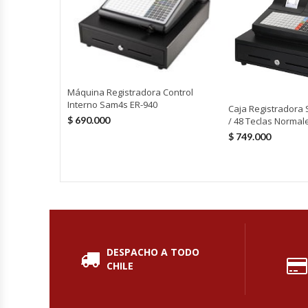
Fabricadoras De Hielo
Formadora De Pizza
Freidoras Industriales
Máquina Registradora Control
Interno Sam4s ER-940
Caja Registradora
Frigobar
$
690.000
/ 48 Teclas Normal
$
749.000
Granizadoras
Hervidores / Percoladores
Hornos A Piso Y Pizzeros
DESPACHO A TODO
Hornos Cocción Acelerada
CHILE
Hornos Eléctricos