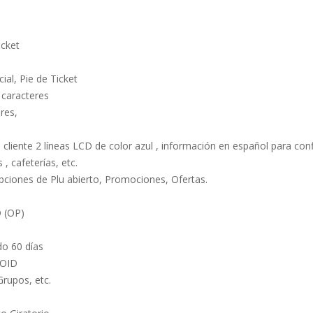
icket
ial, Pie de Ticket
caracteres
res,
es, cliente 2 líneas LCD de color azul , información en español para co
, cafeterías, etc.
pciones de Plu abierto, Promociones, Ofertas.
D (OP)
o 60 días
VOID
Grupos, etc.