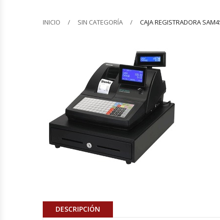
Barquilleras
INICIO
SIN CATEGORÍA
CAJA REGISTRADORA SAM4S
Batidoras
Bolsas De Sellado Al Vacío
Cafeteras
Calentadores De Platos
Cámaras Fermentadoras
Campanas Industriales
Carros Bandejeros
DESCRIPCIÓN
Cocedoras De Pastas