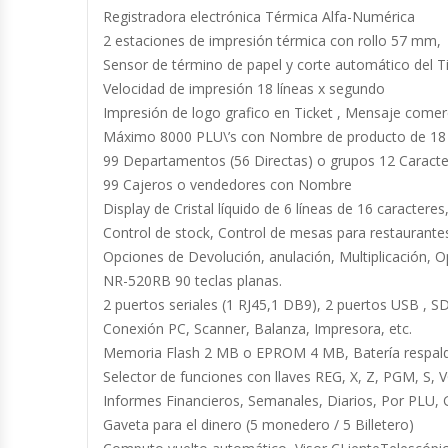
Registradora electrónica Térmica Alfa-Numérica
2 estaciones de impresión térmica con rollo 57 mm,
Cocinas Industriales
Sensor de término de papel y corte automático del T
Velocidad de impresión 18 líneas x segundo
Encimeras Eléctricas
Impresión de logo grafico en Ticket , Mensaje comerc
Máximo 8000 PLU\’s con Nombre de producto de 18 
Congeladoras Tapa De Vidrio
99 Departamentos (56 Directas) o grupos 12 Caracte
99 Cajeros o vendedores con Nombre
Congeladoras Tapa Dura
Display de Cristal líquido de 6 líneas de 16 caracter
Control de stock, Control de mesas para restaurantes 
Congeladores Verticales
Opciones de Devolución, anulación, Multiplicación, O
NR-520RB 90 teclas planas.
Coolers / Visicoolers
2 puertos seriales (1 RJ45,1 DB9), 2 puertos USB , S
Conexión PC, Scanner, Balanza, Impresora, etc.
Cortadoras De Fiambre
Memoria Flash 2 MB o EPROM 4 MB, Batería respald
Selector de funciones con llaves REG, X, Z, PGM, S, 
Informes Financieros, Semanales, Diarios, Por PLU, 
Cortadoras De Huesos
Gaveta para el dinero (5 monedero / 5 Billetero)