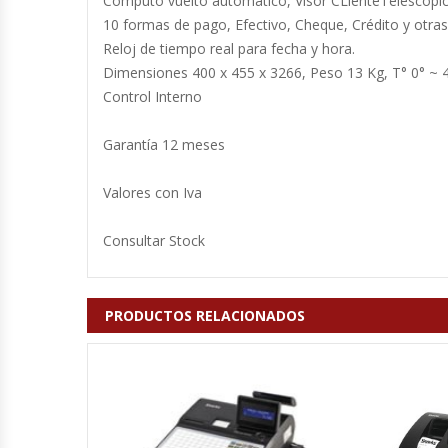
Computo vuelto automático, Visor CLienteTelescópico
Cutters
10 formas de pago, Efectivo, Cheque, Crédito y otras
Reloj de tiempo real para fecha y hora.
Dispensadores De Salsas
Dimensiones 400 x 455 x 3266, Peso 13 Kg, T° 0° ~ 
Control Interno
Embutidoras
Garantía 12 meses
Estanterías Y Repisas
Valores con Iva
Exhibidoras De Productos Calientes
Consultar Stock
Expendedoras De Jugo
Exprimidor De Naranjas
PRODUCTOS RELACIONADOS
Exprimidoras De Cítricos
Extractoras De Jugos