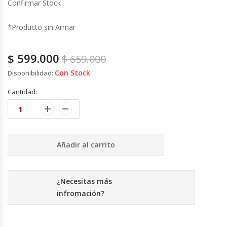
Confirmar Stock
Cutters
*Producto sin Armar
Dispensadores De Salsas
Embutidoras
$
599.000
$
659.000
Con Stock
Disponibilidad:
Estanterías Y Repisas
Cantidad:
Exhibidoras De Productos Calientes
Expendedoras De Jugo
Añadir al carrito
Exprimidor De Naranjas
¿Necesitas más
Exprimidoras De Cítricos
infromación?
Extractoras De Jugos