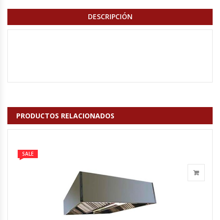
Fabricadoras De Hielo
DESCRIPCIÓN
Formadora De Pizza
Freidoras Industriales
Frigobar
Granizadoras
PRODUCTOS RELACIONADOS
Hervidores / Percoladores
SALE
Hornos A Piso Y Pizzeros
Hornos Cocción Acelerada
Hornos Eléctricos