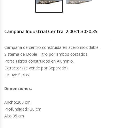
Cocinas Industriales
Encimeras Eléctricas
Campana Industrial Central 2.00×1.30×0.35
Congeladoras Tapa De Vidrio
Campana de centro construida en acero inoxidable.
Sistema de Doble Filtro por ambos costados.
Congeladoras Tapa Dura
Porta Filtros construidos en Aluminio.
Extractor (se vende por Separado)
Congeladores Verticales
Incluye filtros
Coolers / Visicoolers
Dimensiones:
Cortadoras De Fiambre
Ancho:200 cm
Profundidad:130 cm
Cortadoras De Huesos
Alto:35 cm