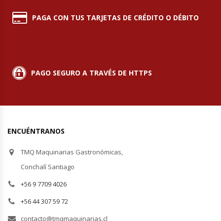
PAGA CON TUS TARJETAS DE CRÉDITO O DÉBITO
Módulos De Acero Inoxidable
Moledoras De Carne
Molinillos Para Café
PAGO SEGURO A TRAVÉS DE HTTPS
Mural De Lácteos
Ofertas Del Mes
ENCUÉNTRANOS
Ollas Arroceras
TMQ Maquinarias Gastronómicas,
Conchalí Santiago
Ovilladoras – Divisoras De Masa
+56 9 7709 4026
Peladora De Papas
+56 44 307 59 72
contacto@tmqmaquinarias.cl
Picador De Hielo