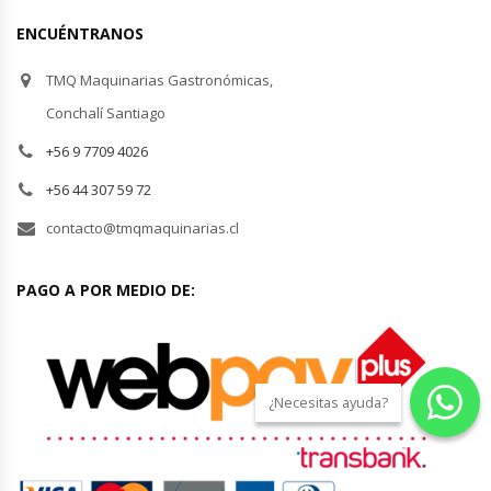
ENCUÉNTRANOS
Módulos De Acero Inoxidable
TMQ Maquinarias Gastronómicas,
Moledoras De Carne
Conchalí Santiago
+56 9 7709 4026
Molinillos Para Café
+56 44 307 59 72
Mural De Lácteos
contacto@tmqmaquinarias.cl
Ofertas Del Mes
PAGO A POR MEDIO DE:
Ollas Arroceras
Ovilladoras – Divisoras De Masa
¿Necesitas ayuda?
Peladora De Papas
Picador De Hielo