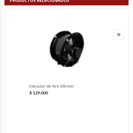
PRODUCTOS RELACIONADOS
Fabricadoras De Hielo
Formadora De Pizza
Freidoras Industriales
Frigobar
Granizadoras
Hervidores / Percoladores
Extractor de Aire 300 mm
$
129.000
Hornos A Piso Y Pizzeros
Hornos Cocción Acelerada
Hornos Eléctricos