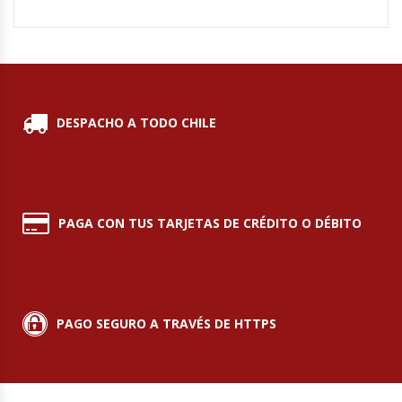
Hornos Turbos / Convectores
Hornos Industriales
Laminadora De Masas
DESPACHO A TODO CHILE
Lavafondos
Lavavajillas
PAGA CON TUS TARJETAS DE CRÉDITO O DÉBITO
Licuadoras Industriales
Mesones De Trabajo
PAGO SEGURO A TRAVÉS DE HTTPS
Mesones Refrigerados
Mesones Saladette