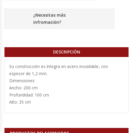
Cutters
¿Necesitas más
Dispensadores De Salsas
infromación?
Embutidoras
Estanterías Y Repisas
DESCRIPCIÓN
Exhibidoras De Productos Calientes
Su construcción es íntegra en acero inoxidable, con
espesor de 1,2 mm.
Expendedoras De Jugo
Dimensiones:
Ancho: 200 cm
Exprimidor De Naranjas
Profundidad: 100 cm
Alto: 35 cm
Exprimidoras De Cítricos
Extractoras De Jugos