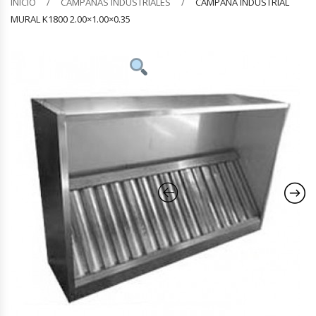
INICIO
CAMPANAS INDUSTRIALES
CAMPANA INDUSTRIAL
MURAL K1800 2.00×1.00×0.35
Barquilleras
Batidoras
Bolsas De Sellado Al Vacío
Cafeteras
Calentadores De Platos
Cámaras Fermentadoras
Campanas Industriales
Carros Bandejeros
Cocedoras De Pastas