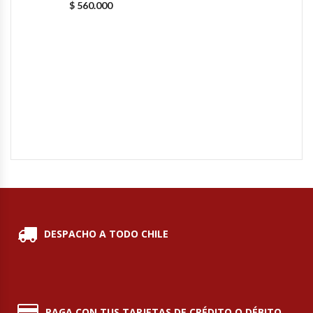
$
560.000
Hornos Turbos / Convectores
Hornos Industriales
Laminadora De Masas
Lavafondos
Lavavajillas
Licuadoras Industriales
Mesones De Trabajo
DESPACHO A TODO CHILE
Mesones Refrigerados
Mesones Saladette
PAGA CON TUS TARJETAS DE CRÉDITO O DÉBITO