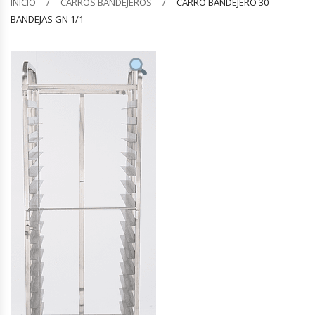
INICIO
CARROS BANDEJEROS
CARRO BANDEJERO 30
BANDEJAS GN 1/1
Barquilleras
Batidoras
Bolsas De Sellado Al Vacío
Cafeteras
Calentadores De Platos
Cámaras Fermentadoras
Campanas Industriales
Carros Bandejeros
Cocedoras De Pastas