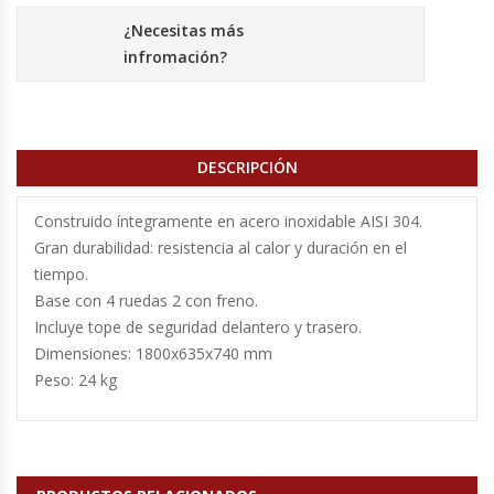
Cutters
¿Necesitas más
infromación?
Dispensadores De Salsas
Embutidoras
DESCRIPCIÓN
Estanterías Y Repisas
Construido íntegramente en acero inoxidable AISI 304.
Exhibidoras De Productos Calientes
Gran durabilidad: resistencia al calor y duración en el
tiempo.
Expendedoras De Jugo
Base con 4 ruedas 2 con freno.
Incluye tope de seguridad delantero y trasero.
Exprimidor De Naranjas
Dimensiones: 1800x635x740 mm
Peso: 24 kg
Exprimidoras De Cítricos
Extractoras De Jugos