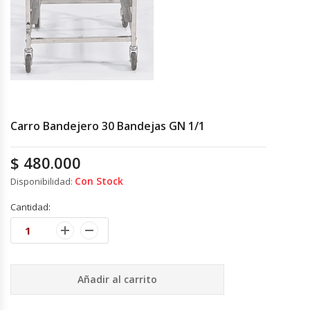
Cocinas Industriales
Encimeras Eléctricas
Congeladoras Tapa De Vidrio
Carro Bandejero 30 Bandejas GN 1/1
Congeladoras Tapa Dura
$
480.000
Congeladores Verticales
Con Stock
Disponibilidad:
Cantidad:
Coolers / Visicoolers
Cortadoras De Fiambre
Cortadoras De Huesos
Añadir al carrito