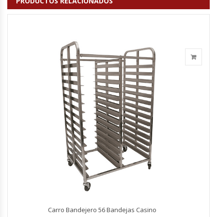
PRODUCTOS RELACIONADOS
Fabricadoras De Hielo
Formadora De Pizza
Freidoras Industriales
Frigobar
Granizadoras
Hervidores / Percoladores
Hornos A Piso Y Pizzeros
Hornos Cocción Acelerada
Hornos Eléctricos
Carro Bandejero 56 Bandejas Casino