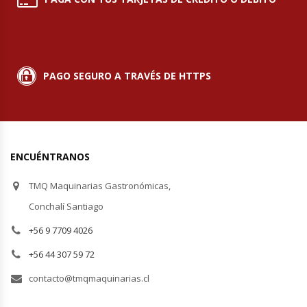
Módulos De Acero Inoxidable
Moledoras De Carne
PAGO SEGURO A TRAVÉS DE HTTPS
Molinillos Para Café
Mural De Lácteos
ENCUÉNTRANOS
Ofertas Del Mes
TMQ Maquinarias Gastronómicas,
Ollas Arroceras
Conchalí Santiago
+56 9 7709 4026
Ovilladoras – Divisoras De Masa
+56 44 307 59 72
Peladora De Papas
contacto@tmqmaquinarias.cl
Picador De Hielo