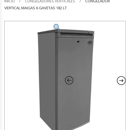
INICIO
CONGELADORES VERTICALES
CONGELADOR
VERTICAL MAIGAS 6 GAVETAS 182 LT
Barquilleras
Batidoras
Bolsas De Sellado Al Vacío
Cafeteras
Calentadores De Platos
Cámaras Fermentadoras
Campanas Industriales
Carros Bandejeros
Cocedoras De Pastas