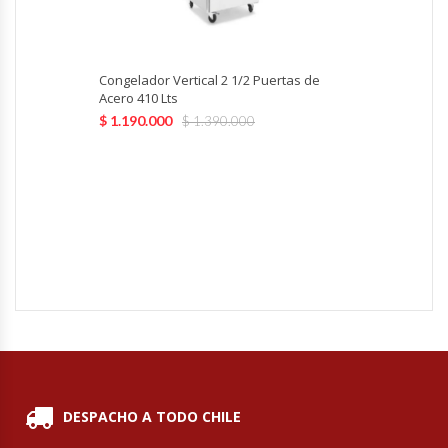
Hornos Turbos / Convectores
Hornos Industriales
Congelador Vertical 2 1/2 Puertas de
Acero 410 Lts
$
1.190.000
$
1.390.000
Laminadora De Masas
Lavafondos
Lavavajillas
Licuadoras Industriales
Mesones De Trabajo
Mesones Refrigerados
DESPACHO A TODO CHILE
Mesones Saladette