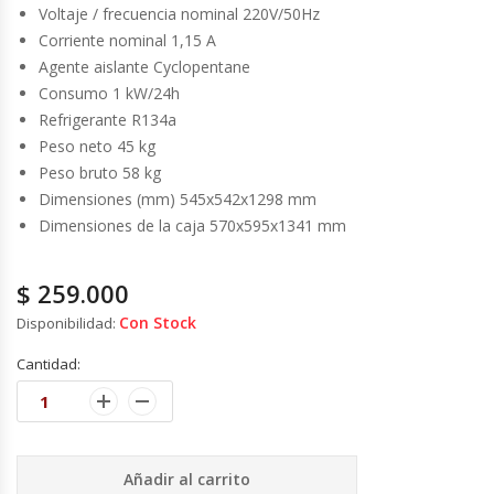
Cutters
Voltaje / frecuencia nominal 220V/50Hz
Corriente nominal 1,15 A
Dispensadores De Salsas
Agente aislante Cyclopentane
Consumo 1 kW/24h
Embutidoras
Refrigerante R134a
Peso neto 45 kg
Peso bruto 58 kg
Estanterías Y Repisas
Dimensiones (mm) 545x542x1298 mm
Dimensiones de la caja 570x595x1341 mm
Exhibidoras De Productos Calientes
$
259.000
Expendedoras De Jugo
Con Stock
Disponibilidad:
Exprimidor De Naranjas
Cantidad:
Exprimidoras De Cítricos
Extractoras De Jugos
Añadir al carrito