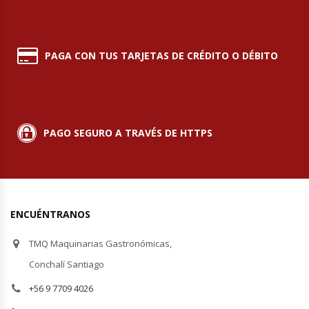
Módulos De Acero Inoxidable
PAGA CON TUS TARJETAS DE CRÉDITO O DÉBITO
Moledoras De Carne
Molinillos Para Café
Mural De Lácteos
PAGO SEGURO A TRAVÉS DE HTTPS
Ofertas Del Mes
Ollas Arroceras
ENCUÉNTRANOS
Ovilladoras – Divisoras De Masa
TMQ Maquinarias Gastronómicas,
Conchalí Santiago
Peladora De Papas
+56 9 7709 4026
Picador De Hielo