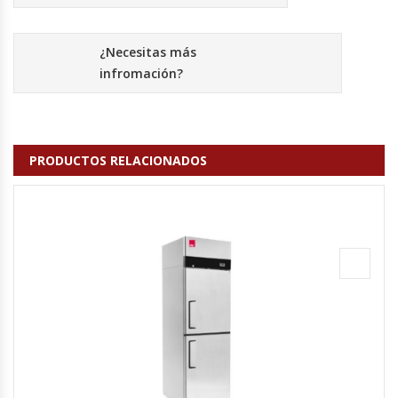
Fabricadoras De Hielo
¿Necesitas más
Formadora De Pizza
infromación?
Freidoras Industriales
Frigobar
PRODUCTOS RELACIONADOS
Granizadoras
Hervidores / Percoladores
Hornos A Piso Y Pizzeros
Hornos Cocción Acelerada
Hornos Eléctricos