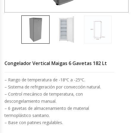
Cocinas Industriales
Encimeras Eléctricas
Congeladoras Tapa De Vidrio
Congeladoras Tapa Dura
Congelador Vertical Maigas 6 Gavetas 182 Lt
Congeladores Verticales
– Rango de temperatura de -18ºC a -25ºC.
– Sistema de refrigeración por convección natural.
Coolers / Visicoolers
– Control mecánico de temperatura, con
descongelamiento manual.
Cortadoras De Fiambre
– 6 gavetas de almacenamiento de material
termoplástico sanitario.
Cortadoras De Huesos
– Base con patines regulables.