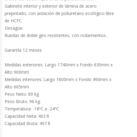
Cutters
Gabinete interior y exterior de lámina de acero
prepintado, con aislación de poliuretano ecológico libre
Dispensadores De Salsas
de HCFC.
Desagüe.
Embutidoras
Ruedas de doble giro resistentes, con rodamientos.
Estanterías Y Repisas
Garantía 12 meses
Exhibidoras De Productos Calientes
Medidas exteriores: Largo 1740mm x Fondo 630mm x
Alto 900mm
Medidas interiores: Largo 1600mm x Fondo 490mm x
Expendedoras De Jugo
Alto 665mm
Peso Neto: 89 kg
Exprimidor De Naranjas
Peso Bruto: 96 kg
Temperatura: -18ºC a -24ºC
Exprimidoras De Cítricos
Capacidad Neta: 403 lt
Capacidad Bruta: 497 lt
Extractoras De Jugos