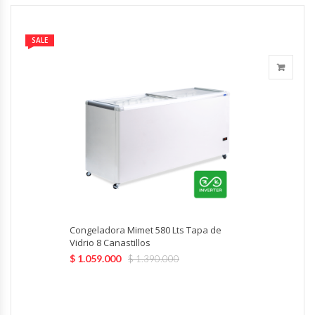
Hornos Turbos / Convectores
SALE
Hornos Industriales
Laminadora De Masas
Lavafondos
Lavavajillas
Licuadoras Industriales
Congeladora Mimet 580 Lts Tapa de
Mesones De Trabajo
Vidrio 8 Canastillos
$
1.059.000
$
1.390.000
Mesones Refrigerados
Mesones Saladette