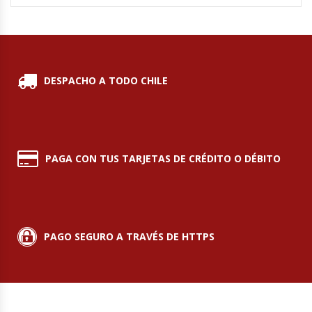
Módulos De Acero Inoxidable
Moledoras De Carne
DESPACHO A TODO CHILE
Molinillos Para Café
Mural De Lácteos
PAGA CON TUS TARJETAS DE CRÉDITO O DÉBITO
Ofertas Del Mes
Ollas Arroceras
PAGO SEGURO A TRAVÉS DE HTTPS
Ovilladoras – Divisoras De Masa
Peladora De Papas
Picador De Hielo