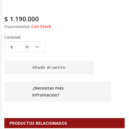
Fabricadoras De Hielo
$
1.190.000
Formadora De Pizza
Con Stock
Disponibilidad:
Freidoras Industriales
Cantidad:
Frigobar
Granizadoras
Añadir al carrito
Hervidores / Percoladores
¿Necesitas más
Hornos A Piso Y Pizzeros
infromación?
Hornos Cocción Acelerada
Hornos Eléctricos
PRODUCTOS RELACIONADOS