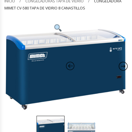
INICIO
CONGELADORAS TAPA DE VIDRIO
CONGELADORA
MIMET CV-580 TAPA DE VIDRIO 8 CANASTILLOS
Barquilleras
Batidoras
Bolsas De Sellado Al Vacío
Cafeteras
Calentadores De Platos
Cámaras Fermentadoras
Campanas Industriales
Carros Bandejeros
Cocedoras De Pastas