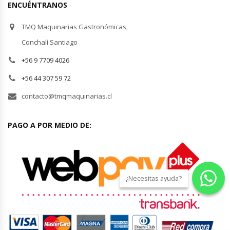
ENCUÉNTRANOS
Planchas Churrasqueras
TMQ Maquinarias Gastronómicas,
Conchalí Santiago
Procesadoras De Alimentos
+56 9 7709 4026
Puntos De Venta
+56 44 307 59 72
contacto@tmqmaquinarias.cl
Rallador De Pan
PAGO A POR MEDIO DE:
Ralladoras De Queso
Rebanadoras De Pan De Molde
¿Necesitas ayuda?
Refrigeradores Industriales
Repuestos Hornos Turbos