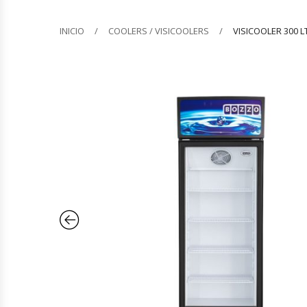
Barquilleras
INICIO
COOLERS / VISICOOLERS
VISICOOLER 300 L
Batidoras
Bolsas De Sellado Al Vacío
Cafeteras
Calentadores De Platos
Cámaras Fermentadoras
Campanas Industriales
Carros Bandejeros
Cocedoras De Pastas