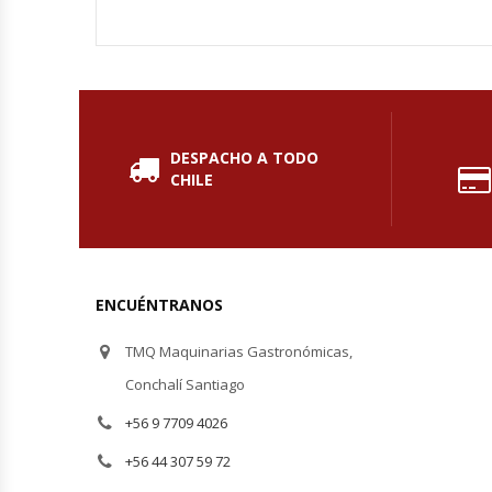
Hornos Turbos / Convectores
Hornos Industriales
Laminadora De Masas
DESPACHO A TODO
CHILE
Lavafondos
Lavavajillas
ENCUÉNTRANOS
Licuadoras Industriales
TMQ Maquinarias Gastronómicas,
Mesones De Trabajo
Conchalí Santiago
Mesones Refrigerados
+56 9 7709 4026
+56 44 307 59 72
Mesones Saladette