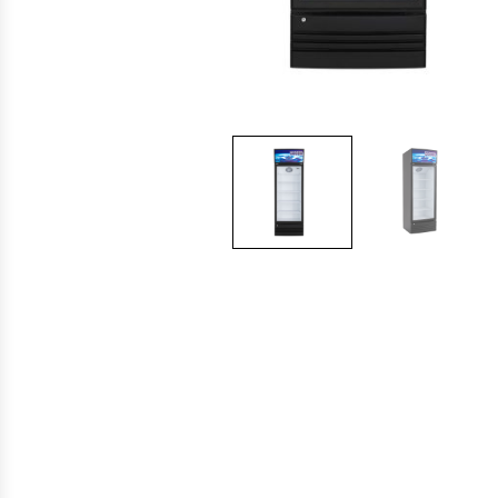
Cocinas Industriales
Encimeras Eléctricas
Congeladoras Tapa De Vidrio
Congeladoras Tapa Dura
Congeladores Verticales
Coolers / Visicoolers
Cortadoras De Fiambre
Cortadoras De Huesos