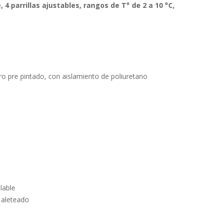
, 4 parrillas ajustables, rangos de T° de 2 a 10 °C,
ero pre pintado, con aislamiento de poliuretano
lable
 aleteado