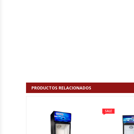
Cutters
Dispensadores De Salsas
Embutidoras
Estanterías Y Repisas
Exhibidoras De Productos Calientes
Expendedoras De Jugo
PRODUCTOS RELACIONADOS
Exprimidor De Naranjas
Exprimidoras De Cítricos
SALE
Extractoras De Jugos