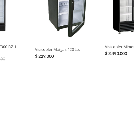
LE300-BZ 1
Visicooler Mimet
Visicooler Maigas 120 Lts
$
3.490.000
$
229.000
000