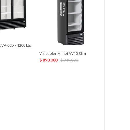
 VV-66D / 1200 Lts
Visicooler Mimet VV10 Slim
$
890.000
$
949.000
Visicooler Ma
Puertas
$
1.044.990