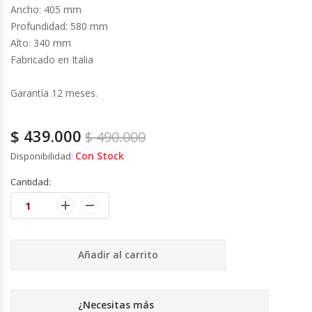
Cutters
Ancho: 405 mm
Profundidad: 580 mm
Dispensadores De Salsas
Alto: 340 mm
Fabricado en Italia
Embutidoras
Garantía 12 meses.
Estanterías Y Repisas
$
439.000
$
490.000
Exhibidoras De Productos Calientes
Con Stock
Disponibilidad:
Expendedoras De Jugo
Cantidad:
Exprimidor De Naranjas
Exprimidoras De Cítricos
Añadir al carrito
Extractoras De Jugos
¿Necesitas más