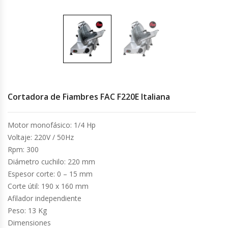
Cocinas Industriales
Encimeras Eléctricas
Congeladoras Tapa De Vidrio
Cortadora de Fiambres FAC F220E Italiana
Congeladoras Tapa Dura
Motor monofásico: 1/4 Hp
Congeladores Verticales
Voltaje: 220V / 50Hz
Rpm: 300
Coolers / Visicoolers
Diámetro cuchilo: 220 mm
Espesor corte: 0 – 15 mm
Cortadoras De Fiambre
Corte útil: 190 x 160 mm
Afilador independiente
Cortadoras De Huesos
Peso: 13 Kg
Dimensiones