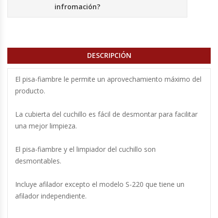
infromación?
Fabricadoras De Hielo
Formadora De Pizza
DESCRIPCIÓN
Freidoras Industriales
El pisa-fiambre le permite un aprovechamiento máximo del
Frigobar
producto.
Granizadoras
La cubierta del cuchillo es fácil de desmontar para facilitar
una mejor limpieza.
Hervidores / Percoladores
El pisa-fiambre y el limpiador del cuchillo son
Hornos A Piso Y Pizzeros
desmontables.
Hornos Cocción Acelerada
Incluye afilador excepto el modelo S-220 que tiene un
afilador independiente.
Hornos Eléctricos