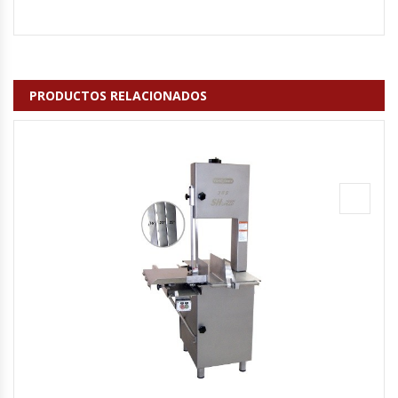
Hornos Turbos / Convectores
Hornos Industriales
PRODUCTOS RELACIONADOS
Laminadora De Masas
Lavafondos
Lavavajillas
Licuadoras Industriales
Mesones De Trabajo
Mesones Refrigerados
Mesones Saladette