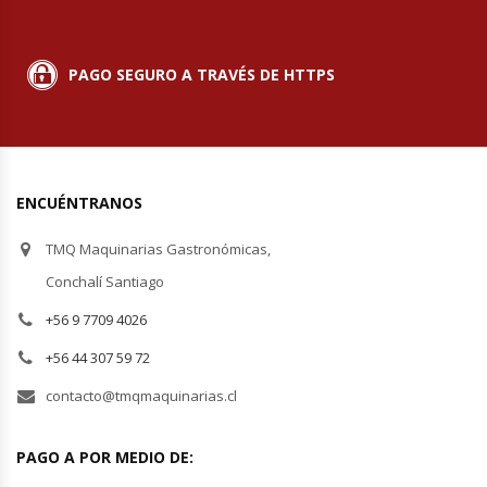
Planchas Churrasqueras
PAGO SEGURO A TRAVÉS DE HTTPS
Procesadoras De Alimentos
Puntos De Venta
ENCUÉNTRANOS
Rallador De Pan
TMQ Maquinarias Gastronómicas,
Ralladoras De Queso
Conchalí Santiago
+56 9 7709 4026
Rebanadoras De Pan De Molde
+56 44 307 59 72
Refrigeradores Industriales
contacto@tmqmaquinarias.cl
Repuestos Hornos Turbos
PAGO A POR MEDIO DE: