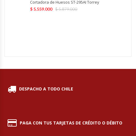
Cortadora de Huesos ST-295AI Torrey
$
5.559.000
$
5.879.000
Módulos De Acero Inoxidable
Moledoras De Carne
Molinillos Para Café
Mural De Lácteos
Ofertas Del Mes
DESPACHO A TODO CHILE
Ollas Arroceras
Ovilladoras – Divisoras De Masa
Peladora De Papas
PAGA CON TUS TARJETAS DE CRÉDITO O DÉBITO
Picador De Hielo