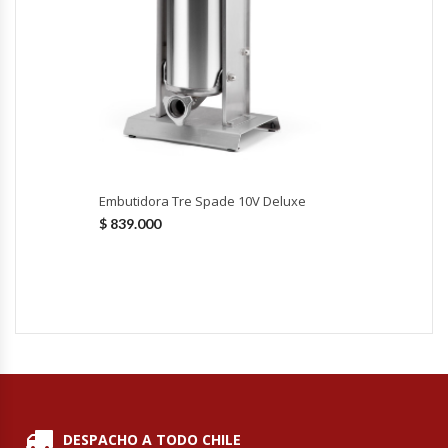
Hornos Turbos / Convectores
Hornos Industriales
Laminadora De Masas
Lavafondos
Embutidora Tre Spade 10V Deluxe
$
839.000
Lavavajillas
Licuadoras Industriales
Mesones De Trabajo
Mesones Refrigerados
Mesones Saladette
DESPACHO A TODO CHILE