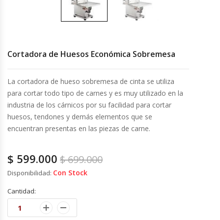
Cocinas Industriales
Encimeras Eléctricas
Cortadora de Huesos Económica Sobremesa
Congeladoras Tapa De Vidrio
La cortadora de hueso sobremesa de cinta se utiliza
para cortar todo tipo de carnes y es muy utilizado en la
Congeladoras Tapa Dura
industria de los cárnicos por su facilidad para cortar
huesos, tendones y demás elementos que se
Congeladores Verticales
encuentran presentas en las piezas de carne.
Coolers / Visicoolers
$
599.000
$
699.000
Con Stock
Cortadoras De Fiambre
Disponibilidad:
Cantidad:
Cortadoras De Huesos