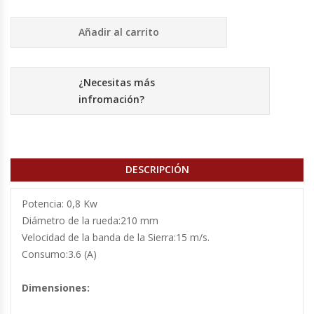
Cutters
Añadir al carrito
Dispensadores De Salsas
Embutidoras
¿Necesitas más
infromación?
Estanterías Y Repisas
Exhibidoras De Productos Calientes
DESCRIPCIÓN
Expendedoras De Jugo
Potencia: 0,8 Kw
Exprimidor De Naranjas
Diámetro de la rueda:210 mm
Velocidad de la banda de la Sierra:15 m/s.
Consumo:3.6 (A)
Exprimidoras De Cítricos
Dimensiones:
Extractoras De Jugos