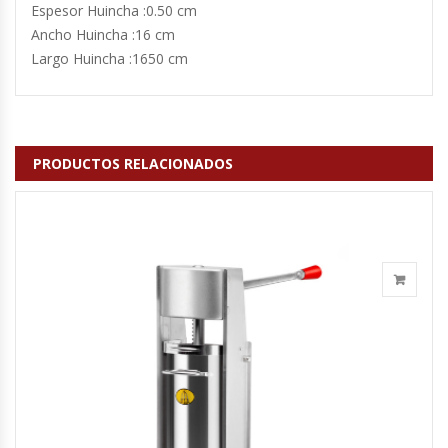
Espesor Huincha :0.50 cm
Fabricadoras De Hielo
Ancho Huincha :16 cm
Largo Huincha :1650 cm
Formadora De Pizza
Freidoras Industriales
PRODUCTOS RELACIONADOS
Frigobar
Granizadoras
Hervidores / Percoladores
Hornos A Piso Y Pizzeros
Hornos Cocción Acelerada
Hornos Eléctricos