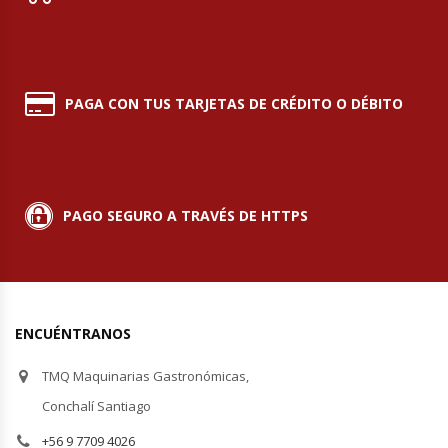
Módulos De Acero Inoxidable
Moledoras De Carne
PAGA CON TUS TARJETAS DE CRÉDITO O DÉBITO
Molinillos Para Café
Mural De Lácteos
PAGO SEGURO A TRAVÉS DE HTTPS
Ofertas Del Mes
Ollas Arroceras
ENCUÉNTRANOS
Ovilladoras – Divisoras De Masa
TMQ Maquinarias Gastronómicas,
Peladora De Papas
Conchalí Santiago
+56 9 7709 4026
Picador De Hielo