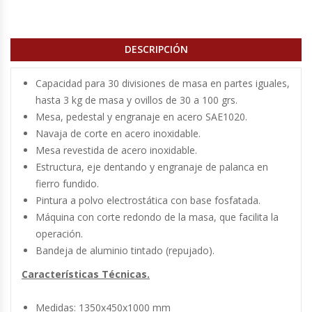
Fabricadoras De Hielo
Formadora De Pizza
DESCRIPCIÓN
Freidoras Industriales
Capacidad para 30 divisiones de masa en partes iguales,
hasta 3 kg de masa y ovillos de 30 a 100 grs.
Mesa, pedestal y engranaje en acero SAE1020.
Frigobar
Navaja de corte en acero inoxidable.
Mesa revestida de acero inoxidable.
Granizadoras
Estructura, eje dentando y engranaje de palanca en
fierro fundido.
Hervidores / Percoladores
Pintura a polvo electrostática con base fosfatada.
Máquina con corte redondo de la masa, que facilita la
Hornos A Piso Y Pizzeros
operación.
Bandeja de aluminio tintado (repujado).
Hornos Cocción Acelerada
Características Técnicas.
Hornos Eléctricos
Medidas: 1350x450x1000 mm