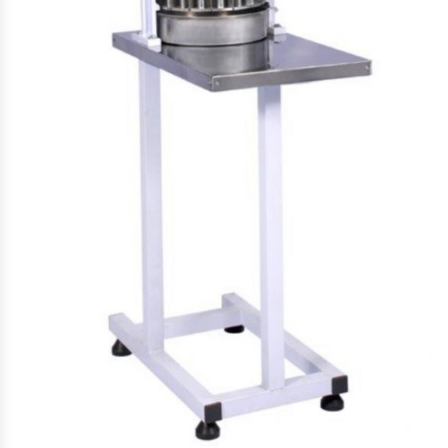
Cocinas Industriales
Encimeras Eléctricas
Congeladoras Tapa De Vidrio
Congeladoras Tapa Dura
Congeladores Verticales
Coolers / Visicoolers
Cortadoras De Fiambre
Cortadoras De Huesos