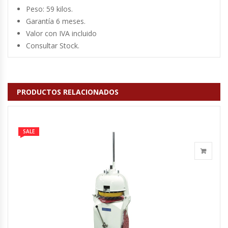
Peso: 59 kilos.
Hornos Turbos / Convectores
Garantía 6 meses.
Valor con IVA incluido
Hornos Industriales
Consultar Stock.
Laminadora De Masas
PRODUCTOS RELACIONADOS
Lavafondos
Lavavajillas
SALE
Licuadoras Industriales
Mesones De Trabajo
Mesones Refrigerados
Mesones Saladette