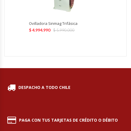
Módulos De Acero Inoxidable
Ovilladora Sinmag Trifásica
Moledoras De Carne
$
4.994.990
$
5.990.000
Molinillos Para Café
Mural De Lácteos
Ofertas Del Mes
Ollas Arroceras
DESPACHO A TODO CHILE
Ovilladoras – Divisoras De Masa
Peladora De Papas
PAGA CON TUS TARJETAS DE CRÉDITO O DÉBITO
Picador De Hielo