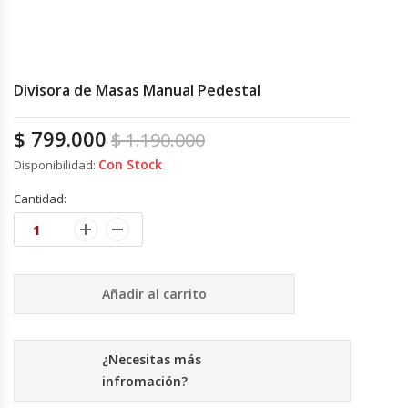
Cutters
Dispensadores De Salsas
Divisora de Masas Manual Pedestal
Embutidoras
$
799.000
$
1.190.000
Estanterías Y Repisas
Con Stock
Disponibilidad:
Exhibidoras De Productos Calientes
Cantidad:
Expendedoras De Jugo
Exprimidor De Naranjas
Añadir al carrito
Exprimidoras De Cítricos
¿Necesitas más
Extractoras De Jugos
infromación?