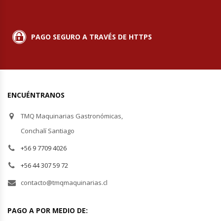
Planchas Churrasqueras
PAGO SEGURO A TRAVÉS DE HTTPS
Procesadoras De Alimentos
Puntos De Venta
ENCUÉNTRANOS
Rallador De Pan
TMQ Maquinarias Gastronómicas,
Ralladoras De Queso
Conchalí Santiago
+56 9 7709 4026
Rebanadoras De Pan De Molde
+56 44 307 59 72
Refrigeradores Industriales
contacto@tmqmaquinarias.cl
Repuestos Hornos Turbos
PAGO A POR MEDIO DE: