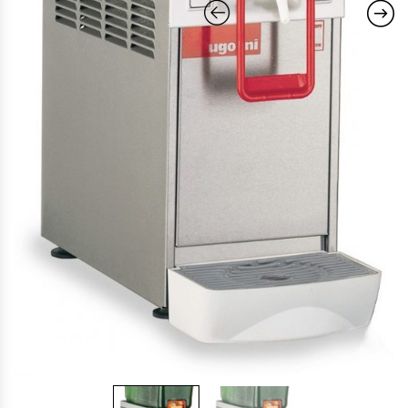
Cocinas Industriales
Encimeras Eléctricas
Congeladoras Tapa De Vidrio
Congeladoras Tapa Dura
Congeladores Verticales
Coolers / Visicoolers
Cortadoras De Fiambre
Cortadoras De Huesos