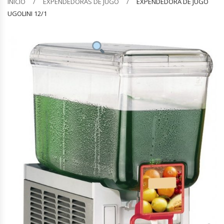
INICIO
EXPENDEDORAS DE JUGO
EXPENDEDORA DE JUGO
UGOLINI 12/1
Barquilleras
Batidoras
Bolsas De Sellado Al Vacío
Cafeteras
Calentadores De Platos
Cámaras Fermentadoras
Campanas Industriales
Carros Bandejeros
Cocedoras De Pastas