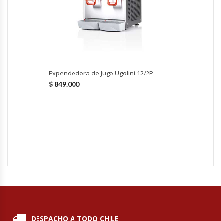
Módulos De Acero Inoxidable
Moledoras De Carne
Molinillos Para Café
Expendedora de Jugo Ugolini 12/2P
$
849.000
Mural De Lácteos
Ofertas Del Mes
Ollas Arroceras
Ovilladoras – Divisoras De Masa
Peladora De Papas
DESPACHO A TODO CHILE
Picador De Hielo