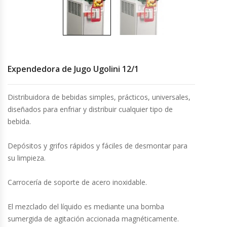
Cutters
Dispensadores De Salsas
Embutidoras
Expendedora de Jugo Ugolini 12/1
Estanterías Y Repisas
Distribuidora de bebidas simples, prácticos, universales,
Exhibidoras De Productos Calientes
diseñados para enfriar y distribuir cualquier tipo de
bebida.
Expendedoras De Jugo
Depósitos y grifos rápidos y fáciles de desmontar para
su limpieza.
Exprimidor De Naranjas
Carrocería de soporte de acero inoxidable.
Exprimidoras De Cítricos
El mezclado del líquido es mediante una bomba
Extractoras De Jugos
sumergida de agitación accionada magnéticamente.