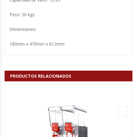
Hornos Turbos / Convectores
Peso: 20 kgs.
Hornos Industriales
Dimensiones:
Laminadora De Masas
180mm x 470mm x 612mm
Lavafondos
Lavavajillas
PRODUCTOS RELACIONADOS
Licuadoras Industriales
Mesones De Trabajo
Mesones Refrigerados
Mesones Saladette