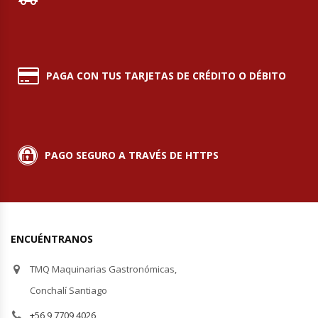
Planchas Churrasqueras
Procesadoras De Alimentos
PAGA CON TUS TARJETAS DE CRÉDITO O DÉBITO
Puntos De Venta
Rallador De Pan
PAGO SEGURO A TRAVÉS DE HTTPS
Ralladoras De Queso
Rebanadoras De Pan De Molde
ENCUÉNTRANOS
Refrigeradores Industriales
TMQ Maquinarias Gastronómicas,
Repuestos Hornos Turbos
Conchalí Santiago
+56 9 7709 4026