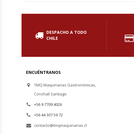
Hornos Turbos / Convectores
Hornos Industriales
DESPACHO A TODO
CHILE
Laminadora De Masas
Lavafondos
Lavavajillas
ENCUÉNTRANOS
Licuadoras Industriales
TMQ Maquinarias Gastronómicas,
Conchalí Santiago
Mesones De Trabajo
+56 9 7709 4026
Mesones Refrigerados
+56 44 307 59 72
contacto@tmqmaquinarias.cl
Mesones Saladette