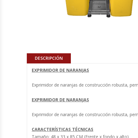
Cocinas Industriales
Encimeras Eléctricas
Congeladoras Tapa De Vidrio
DESCRIPCIÓN
Congeladoras Tapa Dura
EXPRIMIDOR DE NARANJAS
Congeladores Verticales
Exprimidor de naranjas de construcción robusta, permi
Coolers / Visicoolers
EXPRIMIDOR DE NARANJAS
Cortadoras De Fiambre
Exprimidor de naranjas de construcción robusta, permi
Cortadoras De Huesos
CARACTERÍSTICAS TÉCNICAS
Tamaño: 48 x 33 x 85 CM (Frente x fondo x alto)