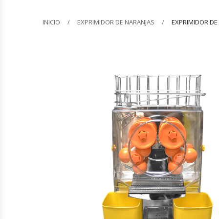
Barquilleras
INICIO
EXPRIMIDOR DE NARANJAS
EXPRIMIDOR DE
Batidoras
Bolsas De Sellado Al Vacío
Cafeteras
Calentadores De Platos
Cámaras Fermentadoras
Campanas Industriales
Carros Bandejeros
Cocedoras De Pastas