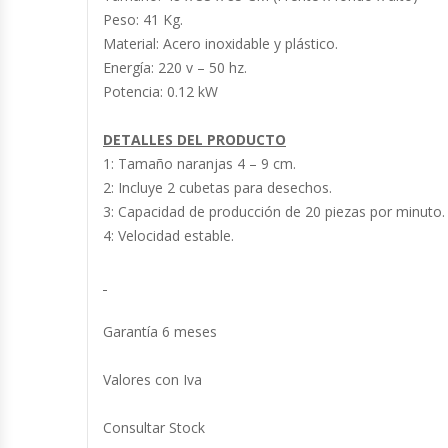
Cutters
Peso: 41 Kg.
Material: Acero inoxidable y plástico.
Dispensadores De Salsas
Energía: 220 v – 50 hz.
Potencia: 0.12 kW
Embutidoras
DETALLES DEL PRODUCTO
Estanterías Y Repisas
1: Tamaño naranjas 4 – 9 cm.
2: Incluye 2 cubetas para desechos.
Exhibidoras De Productos Calientes
3: Capacidad de producción de 20 piezas por minuto.
4: Velocidad estable.
Expendedoras De Jugo
Exprimidor De Naranjas
Garantía 6 meses
Exprimidoras De Cítricos
Valores con Iva
Extractoras De Jugos
Consultar Stock