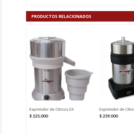
Fabricadoras De Hielo
PRODUCTOS RELACIONADOS
Formadora De Pizza
Freidoras Industriales
Frigobar
Granizadoras
Hervidores / Percoladores
Hornos A Piso Y Pizzeros
Exprimidor de Cítricos EX
Exprimidor de Cítri
Hornos Cocción Acelerada
$
225.000
$
239.000
Hornos Eléctricos