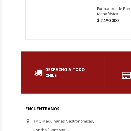
Fabricadoras De Hielo
Formadora de Pan
Monofásica
Formadora De Pizza
$
2.190.000
Freidoras Industriales
Frigobar
Granizadoras
DESPACHO A TODO
CHILE
Hervidores / Percoladores
Hornos A Piso Y Pizzeros
ENCUÉNTRANOS
Hornos Cocción Acelerada
TMQ Maquinarias Gastronómicas,
Hornos Eléctricos
Conchalí Santiago