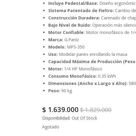
Incluye Pedestal/Base:
Diseño ergonómico 
Sistema Patentado de Fieltro:
Cambio de 
Construcción Duradera:
Carenado de chapa
Bajo Nivel de Ruido:
Operación más silenci
Motor Confiable:
Motor monofásico de 1/4
Marca:
G.Paniz
Modelo:
MPS-350
Uso:
Modelar panes enrollando la masa
Capacidad Máxima de Producción (Peso 
Motor:
1/4 HP Monofásico
Consumo Monofásico:
0.35 kWh
Dimensiones (Ancho x Largo x Alto):
580
Peso:
90 kg
$
1.639.000
$
1.829.000
Disponibilidad:
Out Of Stock
Agotado