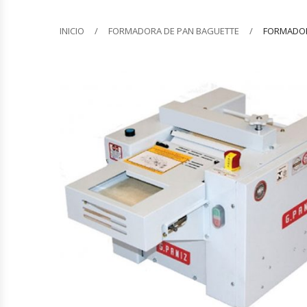
Barquilleras
INICIO
FORMADORA DE PAN BAGUETTE
FORMADOR
Batidoras
Bolsas De Sellado Al Vacío
Cafeteras
Calentadores De Platos
Cámaras Fermentadoras
Campanas Industriales
Carros Bandejeros
Cocedoras De Pastas