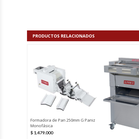
Cutters
Dispensadores De Salsas
Embutidoras
PRODUCTOS RELACIONADOS
Estanterías Y Repisas
Exhibidoras De Productos Calientes
Expendedoras De Jugo
Exprimidor De Naranjas
Exprimidoras De Cítricos
Formadora de Pan 250mm G Paniz
Monofásica
Extractoras De Jugos
$
1.479.000