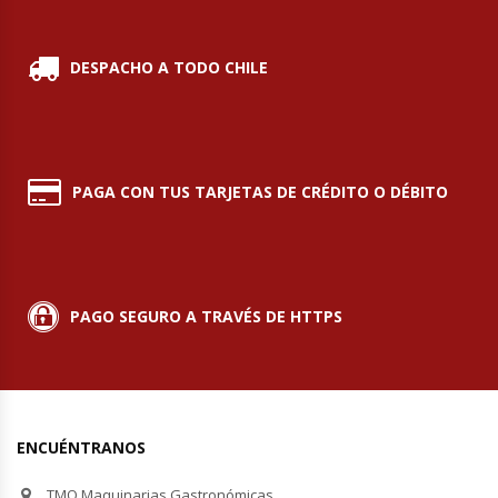
Hornos Turbos / Convectores
DESPACHO A TODO CHILE
Hornos Industriales
Laminadora De Masas
PAGA CON TUS TARJETAS DE CRÉDITO O DÉBITO
Lavafondos
Lavavajillas
Licuadoras Industriales
PAGO SEGURO A TRAVÉS DE HTTPS
Mesones De Trabajo
Mesones Refrigerados
ENCUÉNTRANOS
Mesones Saladette
TMQ Maquinarias Gastronómicas,