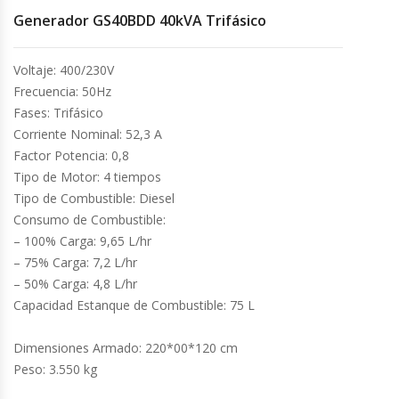
Generador GS40BDD 40kVA Trifásico
Cocinas Industriales
Voltaje: 400/230V
Encimeras Eléctricas
Frecuencia: 50Hz
Fases: Trifásico
Congeladoras Tapa De Vidrio
Corriente Nominal: 52,3 A
Factor Potencia: 0,8
Congeladoras Tapa Dura
Tipo de Motor: 4 tiempos
Tipo de Combustible: Diesel
Consumo de Combustible:
Congeladores Verticales
– 100% Carga: 9,65 L/hr
– 75% Carga: 7,2 L/hr
Coolers / Visicoolers
– 50% Carga: 4,8 L/hr
Capacidad Estanque de Combustible: 75 L
Cortadoras De Fiambre
Dimensiones Armado: 220*00*120 cm
Cortadoras De Huesos
Peso: 3.550 kg