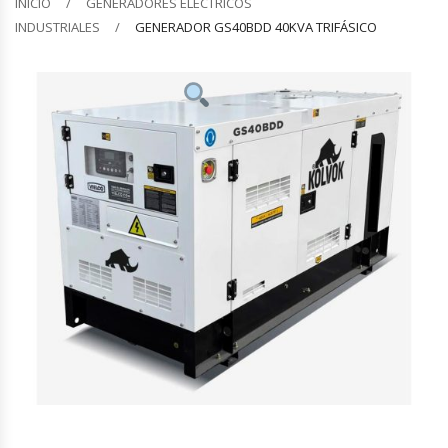
INICIO
GENERADORES ELÉCTRICOS
INDUSTRIALES
GENERADOR GS40BDD 40KVA TRIFÁSICO
Barquilleras
Batidoras
Bolsas De Sellado Al Vacío
Cafeteras
Calentadores De Platos
Cámaras Fermentadoras
Campanas Industriales
Carros Bandejeros
Cocedoras De Pastas