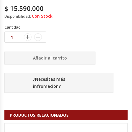
Cutters
$
15.590.000
Con Stock
Disponibilidad:
Dispensadores De Salsas
Cantidad:
Embutidoras
Estanterías Y Repisas
Añadir al carrito
Exhibidoras De Productos Calientes
Expendedoras De Jugo
¿Necesitas más
infromación?
Exprimidor De Naranjas
Exprimidoras De Cítricos
PRODUCTOS RELACIONADOS
Extractoras De Jugos