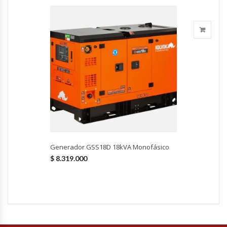
Fabricadoras De Hielo
Formadora De Pizza
Freidoras Industriales
Frigobar
Granizadoras
Hervidores / Percoladores
Generador GSS18D 18kVA Monofásico
$
8.319.000
Hornos A Piso Y Pizzeros
Hornos Cocción Acelerada
Hornos Eléctricos