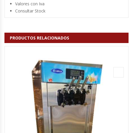
Valores con Iva
Fabricadoras De Hielo
Consultar Stock
Formadora De Pizza
Freidoras Industriales
PRODUCTOS RELACIONADOS
Frigobar
Granizadoras
Hervidores / Percoladores
Hornos A Piso Y Pizzeros
Hornos Cocción Acelerada
Hornos Eléctricos