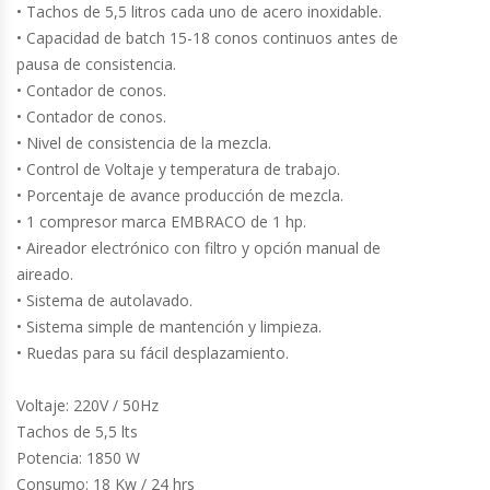
• Tachos de 5,5 litros cada uno de acero inoxidable.
• Capacidad de batch 15-18 conos continuos antes de
Cocinas Industriales
pausa de consistencia.
• Contador de conos.
Encimeras Eléctricas
• Contador de conos.
• Nivel de consistencia de la mezcla.
Congeladoras Tapa De Vidrio
• Control de Voltaje y temperatura de trabajo.
• Porcentaje de avance producción de mezcla.
Congeladoras Tapa Dura
• 1 compresor marca EMBRACO de 1 hp.
• Aireador electrónico con filtro y opción manual de
Congeladores Verticales
aireado.
• Sistema de autolavado.
• Sistema simple de mantención y limpieza.
Coolers / Visicoolers
• Ruedas para su fácil desplazamiento.
Cortadoras De Fiambre
Voltaje: 220V / 50Hz
Tachos de 5,5 lts
Cortadoras De Huesos
Potencia: 1850 W
Consumo: 18 Kw / 24 hrs