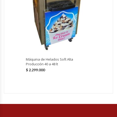
Hornos Turbos / Convectores
Hornos Industriales
Laminadora De Masas
Lavafondos
Máquina de Helados Soft Alta
Lavavajillas
Producción 40 a 48 lt
$
2.299.000
Licuadoras Industriales
Mesones De Trabajo
Mesones Refrigerados
Mesones Saladette