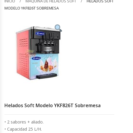
INICIO
MÁQUINA DE HELADOS SOFT
HELADOS SOFT
MODELO YKF826T SOBREMESA
Barquilleras
Batidoras
Bolsas De Sellado Al Vacío
Cafeteras
Calentadores De Platos
Cámaras Fermentadoras
Campanas Industriales
Helados Soft Modelo YKF826T Sobremesa
Carros Bandejeros
• 2 sabores + aliado.
• Capacidad 25 L/H.
Cocedoras De Pastas