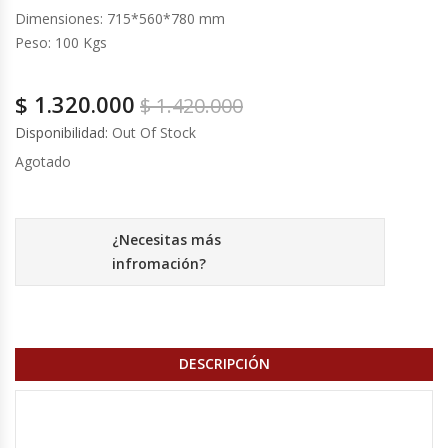
Cutters
Dimensiones: 715*560*780 mm
Peso: 100 Kgs
Dispensadores De Salsas
$
1.320.000
$
1.420.000
Embutidoras
Disponibilidad:
Out Of Stock
Estanterías Y Repisas
Agotado
Exhibidoras De Productos Calientes
¿Necesitas más
Expendedoras De Jugo
infromación?
Exprimidor De Naranjas
Exprimidoras De Cítricos
DESCRIPCIÓN
Extractoras De Jugos