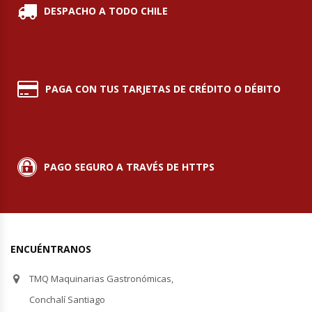
DESPACHO A TODO CHILE
Módulos De Acero Inoxidable
Moledoras De Carne
PAGA CON TUS TARJETAS DE CRÉDITO O DÉBITO
Molinillos Para Café
Mural De Lácteos
PAGO SEGURO A TRAVÉS DE HTTPS
Ofertas Del Mes
Ollas Arroceras
Ovilladoras – Divisoras De Masa
ENCUÉNTRANOS
Peladora De Papas
TMQ Maquinarias Gastronómicas,
Conchalí Santiago
Picador De Hielo