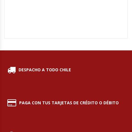
Planchas Churrasqueras
Procesadoras De Alimentos
Puntos De Venta
Rallador De Pan
DESPACHO A TODO CHILE
Ralladoras De Queso
Rebanadoras De Pan De Molde
PAGA CON TUS TARJETAS DE CRÉDITO O DÉBITO
Refrigeradores Industriales
Repuestos Hornos Turbos