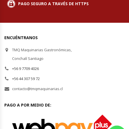
Revolvedoras De Masas
PAGO SEGURO A TRAVÉS DE HTTPS
Roller Hot Dog
Salseras
ENCUÉNTRANOS
Selladoras
TMQ Maquinarias Gastronómicas,
Conchalí Santiago
Selladoras Al Vacío
+56 9 7709 4026
Shawarmas
+56 44 307 59 72
contacto@tmqmaquinarias.cl
Sin Categoría
PAGO A POR MEDIO DE:
Sobadoras
Sushi Case