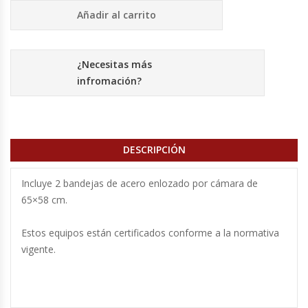
Añadir al carrito
Hornos Turbos / Convectores
Hornos Industriales
¿Necesitas más
infromación?
Laminadora De Masas
Lavafondos
DESCRIPCIÓN
Lavavajillas
Incluye 2 bandejas de acero enlozado por cámara de
Licuadoras Industriales
65×58 cm.
Mesones De Trabajo
Estos equipos están certificados conforme a la normativa
vigente.
Mesones Refrigerados
Mesones Saladette