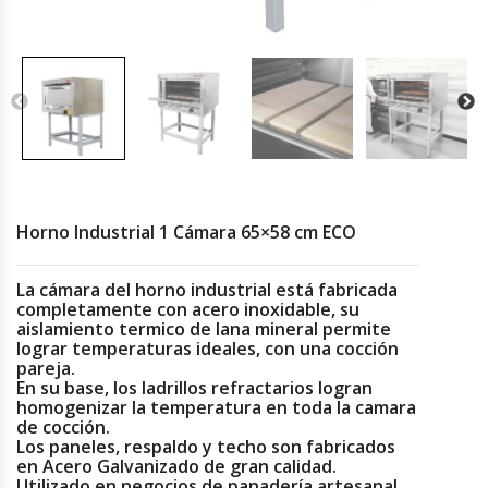
Cocinas Industriales
Encimeras Eléctricas
Congeladoras Tapa De Vidrio
Congeladoras Tapa Dura
Horno Industrial 1 Cámara 65×58 cm ECO
Congeladores Verticales
La cámara del horno industrial está fabricada
completamente con acero inoxidable, su
aislamiento termico de lana mineral permite
Coolers / Visicoolers
lograr temperaturas ideales, con una cocción
pareja.
Cortadoras De Fiambre
En su base, los ladrillos refractarios logran
homogenizar la temperatura en toda la camara
de cocción.
Cortadoras De Huesos
Los paneles, respaldo y techo son fabricados
en Acero Galvanizado de gran calidad.
Utilizado en negocios de panadería artesanal.