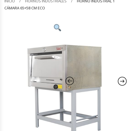
INICIO
HORNOS INDUSTRIALES
HORNO INDUSTRIAL 1
CÁMARA 65×58 CM ECO
Barquilleras
Batidoras
Bolsas De Sellado Al Vacío
Cafeteras
Calentadores De Platos
Cámaras Fermentadoras
Campanas Industriales
Carros Bandejeros
Cocedoras De Pastas