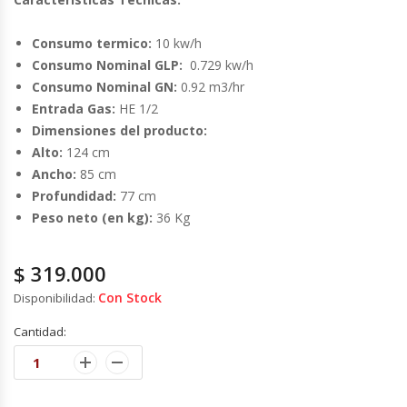
Fabricadoras De Hielo
Consumo termico:
10 kw/h
Formadora De Pizza
Consumo Nominal GLP:
0.729 kw/h
Consumo Nominal GN:
0.92 m3/hr
Freidoras Industriales
Entrada Gas:
HE 1/2
Dimensiones del producto:
Alto:
124 cm
Frigobar
Ancho:
85 cm
Profundidad:
77 cm
Granizadoras
Peso neto (en kg):
36 Kg
Hervidores / Percoladores
$
319.000
Hornos A Piso Y Pizzeros
Con Stock
Disponibilidad:
Cantidad:
Hornos Cocción Acelerada
Hornos Eléctricos