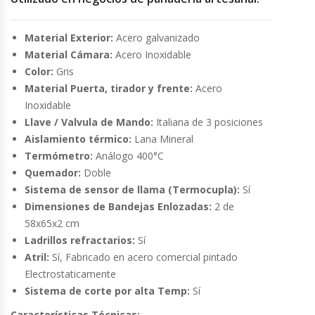
Cutters
Material Exterior:
Acero galvanizado
Dispensadores De Salsas
Material Cámara:
Acero Inoxidable
Color:
Gris
Embutidoras
Material Puerta, tirador y frente:
Acero
Inoxidable
Estanterías Y Repisas
Llave / Valvula de Mando:
Italiana de 3 posiciones
Aislamiento térmico:
Lana Mineral
Exhibidoras De Productos Calientes
Termómetro:
Análogo 400°C
Quemador:
Doble
Expendedoras De Jugo
Sistema de sensor de llama (Termocupla):
Sí
Dimensiones de Bandejas Enlozadas:
2 de
Exprimidor De Naranjas
58x65x2 cm
Ladrillos refractarios:
Sí
Exprimidoras De Cítricos
Atril:
Sí, Fabricado en acero comercial pintado
Electrostaticamente
Sistema de corte por alta Temp:
Sí
Extractoras De Jugos
Características Técnicas: