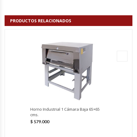
Módulos De Acero Inoxidable
PRODUCTOS RELACIONADOS
Moledoras De Carne
Molinillos Para Café
Mural De Lácteos
Ofertas Del Mes
Ollas Arroceras
Ovilladoras – Divisoras De Masa
Horno Industrial 1 Cámara Baja 65×65
cms.
Peladora De Papas
$
579.000
Picador De Hielo