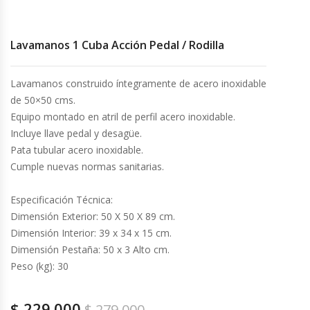
Cocinas Industriales
Lavamanos 1 Cuba Acción Pedal / Rodilla
Encimeras Eléctricas
Lavamanos construido íntegramente de acero inoxidable
de 50×50 cms.
Congeladoras Tapa De Vidrio
Equipo montado en atril de perfil acero inoxidable.
Incluye llave pedal y desagüe.
Congeladoras Tapa Dura
Pata tubular acero inoxidable.
Cumple nuevas normas sanitarias.
Congeladores Verticales
Especificación Técnica:
Coolers / Visicoolers
Dimensión Exterior: 50 X 50 X 89 cm.
Dimensión Interior: 39 x 34 x 15 cm.
Cortadoras De Fiambre
Dimensión Pestaña: 50 x 3 Alto cm.
Peso (kg): 30
Cortadoras De Huesos
$
229.000
$
279.000