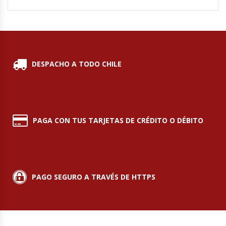
Hornos Turbos / Convectores
Hornos Industriales
DESPACHO A TODO CHILE
Laminadora De Masas
Lavafondos
Lavavajillas
PAGA CON TUS TARJETAS DE CRÉDITO O DÉBITO
Licuadoras Industriales
Mesones De Trabajo
PAGO SEGURO A TRAVÉS DE HTTPS
Mesones Refrigerados
Mesones Saladette