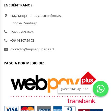
ENCUÉNTRANOS
Módulos De Acero Inoxidable
TMQ Maquinarias Gastronómicas,
Moledoras De Carne
Conchalí Santiago
+56 9 7709 4026
Molinillos Para Café
+56 44 307 59 72
Mural De Lácteos
contacto@tmqmaquinarias.cl
Ofertas Del Mes
PAGO A POR MEDIO DE:
Ollas Arroceras
Ovilladoras – Divisoras De Masa
¿Necesitas ayuda?
Peladora De Papas
Picador De Hielo