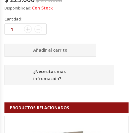
Cutters
Con Stock
Disponibilidad:
Dispensadores De Salsas
Cantidad:
Embutidoras
Estanterías Y Repisas
Añadir al carrito
Exhibidoras De Productos Calientes
¿Necesitas más
Expendedoras De Jugo
infromación?
Exprimidor De Naranjas
PRODUCTOS RELACIONADOS
Exprimidoras De Cítricos
Extractoras De Jugos