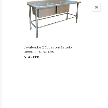
Fabricadoras De Hielo
Formadora De Pizza
Freidoras Industriales
Frigobar
Lavafondos 2 Cubas con Secador
Derecho 180×60 cms.
Granizadoras
$
349.000
Hervidores / Percoladores
Hornos A Piso Y Pizzeros
Hornos Cocción Acelerada
Hornos Eléctricos