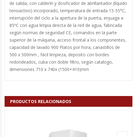
de salida, con calderín y dosificador de abrillantador (líquido
Fabricadoras De Hielo
tensiactivo) incorporado, temperatura de entrada 15-55°C,
interrupción del ciclo a la apertura de la puerta, enjuaga a
Formadora De Pizza
85ºC con agua limpia directa de la red de agua, fabricada
según normas de seguridad CE, comandos en la parte
Freidoras Industriales
superior de la máquina, acceso frontal a los componentes,
capacidad de lavado 900 Platos por hora, canastillos de
Frigobar
500 x 500mm , fácil limpieza, deposito con bordes
redondeados, cuba con doble filtro, según catalogo,
Granizadoras
dimensiones 710 x 740x (1500+410)mm
Hervidores / Percoladores
Hornos A Piso Y Pizzeros
PRODUCTOS RELACIONADOS
Hornos Cocción Acelerada
Hornos Eléctricos