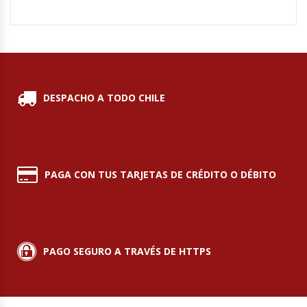
Módulos De Acero Inoxidable
Moledoras De Carne
Molinillos Para Café
DESPACHO A TODO CHILE
Mural De Lácteos
Ofertas Del Mes
PAGA CON TUS TARJETAS DE CRÉDITO O DÉBITO
Ollas Arroceras
Ovilladoras – Divisoras De Masa
PAGO SEGURO A TRAVÉS DE HTTPS
Peladora De Papas
Picador De Hielo