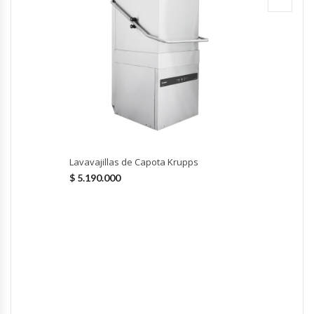
Hornos Turbos / Convectores
Hornos Industriales
Laminadora De Masas
Lavafondos
Lavavajillas de Capota Krupps
Lavavajillas
$
5.190.000
Licuadoras Industriales
Mesones De Trabajo
Mesones Refrigerados
Mesones Saladette