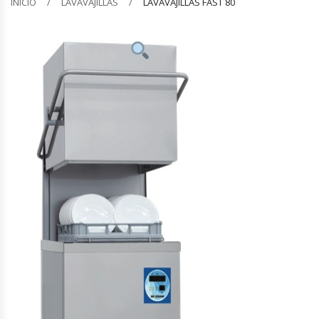
INICIO
LAVAVAJILLAS
LAVAVAJILLAS FAST 80
Barquilleras
Batidoras
Bolsas De Sellado Al Vacío
Cafeteras
Calentadores De Platos
Cámaras Fermentadoras
Campanas Industriales
Carros Bandejeros
Cocedoras De Pastas