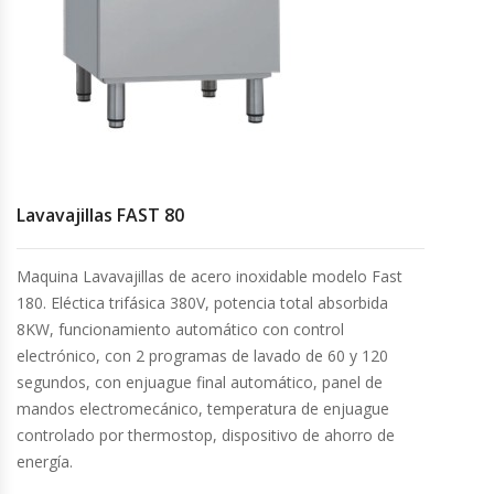
Cocinas Industriales
Encimeras Eléctricas
Congeladoras Tapa De Vidrio
Lavavajillas FAST 80
Congeladoras Tapa Dura
Congeladores Verticales
Maquina Lavavajillas de acero inoxidable modelo Fast
180. Eléctica trifásica 380V, potencia total absorbida
8KW, funcionamiento automático con control
Coolers / Visicoolers
electrónico, con 2 programas de lavado de 60 y 120
segundos, con enjuague final automático, panel de
Cortadoras De Fiambre
mandos electromecánico, temperatura de enjuague
controlado por thermostop, dispositivo de ahorro de
Cortadoras De Huesos
energía.