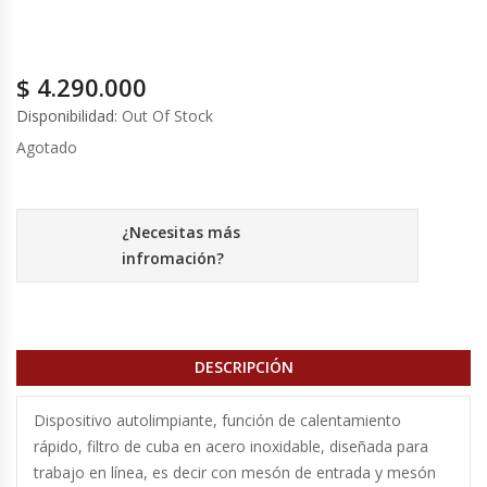
Cutters
Dispensadores De Salsas
$
4.290.000
Disponibilidad:
Out Of Stock
Embutidoras
Agotado
Estanterías Y Repisas
Exhibidoras De Productos Calientes
¿Necesitas más
infromación?
Expendedoras De Jugo
Exprimidor De Naranjas
DESCRIPCIÓN
Exprimidoras De Cítricos
Dispositivo autolimpiante, función de calentamiento
rápido, filtro de cuba en acero inoxidable, diseñada para
Extractoras De Jugos
trabajo en línea, es decir con mesón de entrada y mesón