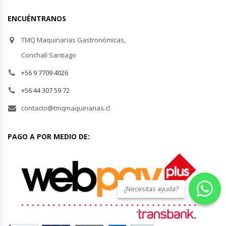
ENCUÉNTRANOS
Planchas Churrasqueras
TMQ Maquinarias Gastronómicas,
Procesadoras De Alimentos
Conchalí Santiago
+56 9 7709 4026
Puntos De Venta
+56 44 307 59 72
Rallador De Pan
contacto@tmqmaquinarias.cl
Ralladoras De Queso
PAGO A POR MEDIO DE:
Rebanadoras De Pan De Molde
Refrigeradores Industriales
¿Necesitas ayuda?
Repuestos Hornos Turbos