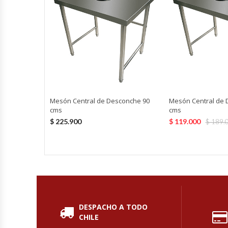
Cutters
Dispensadores De Salsas
Embutidoras
Estanterías Y Repisas
Mesón Central de Desconche 90
Mesón Central de 
Exhibidoras De Productos Calientes
cms
cms
$
225.900
$
119.000
$
189.
Expendedoras De Jugo
Exprimidor De Naranjas
Exprimidoras De Cítricos
DESPACHO A TODO
Extractoras De Jugos
CHILE