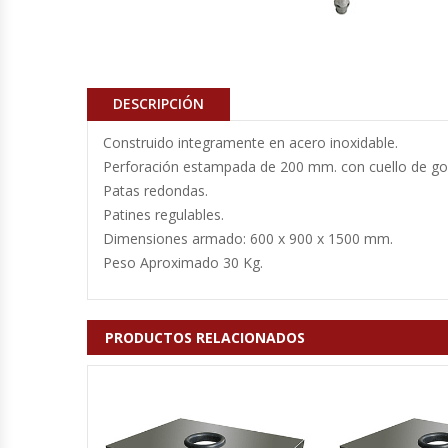
Cocinas Industriales
Encimeras Eléctricas
DESCRIPCIÓN
Construido integramente en acero inoxidable.
Congeladoras Tapa De Vidrio
Perforación estampada de 200 mm. con cuello de g
Patas redondas.
Congeladoras Tapa Dura
Patines regulables.
Dimensiones armado: 600 x 900 x 1500 mm.
Congeladores Verticales
Peso Aproximado 30 Kg.
Coolers / Visicoolers
PRODUCTOS RELACIONADOS
Cortadoras De Fiambre
Cortadoras De Huesos