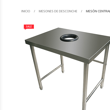
Barquilleras
INICIO
MESONES DE DESCONCHE
MESÓN CENTRAL
Batidoras
SALE
Bolsas De Sellado Al Vacío
Cafeteras
Calentadores De Platos
Cámaras Fermentadoras
Campanas Industriales
Carros Bandejeros
Cocedoras De Pastas