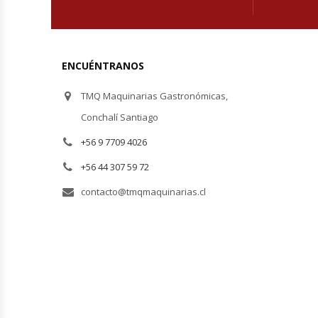
Fabricadoras De Hielo
Formadora De Pizza
ENCUÉNTRANOS
Freidoras Industriales
TMQ Maquinarias Gastronómicas,
Conchalí Santiago
Frigobar
+56 9 7709 4026
Granizadoras
+56 44 307 59 72
contacto@tmqmaquinarias.cl
Hervidores / Percoladores
Hornos A Piso Y Pizzeros
Hornos Cocción Acelerada
Hornos Eléctricos