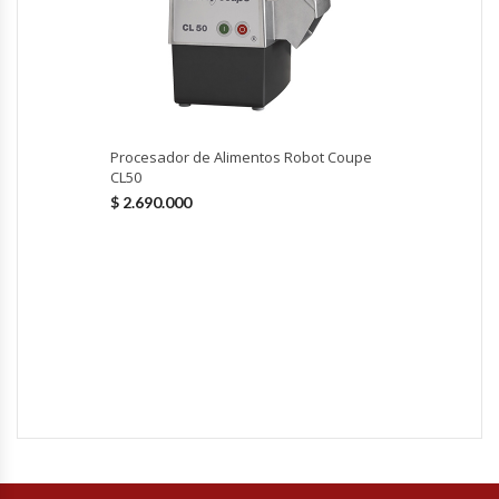
Hornos Turbos / Convectores
Hornos Industriales
Laminadora De Masas
Procesador de Alimentos Robot Coupe
CL50
Lavafondos
$
2.690.000
Lavavajillas
Licuadoras Industriales
Mesones De Trabajo
Mesones Refrigerados
Mesones Saladette