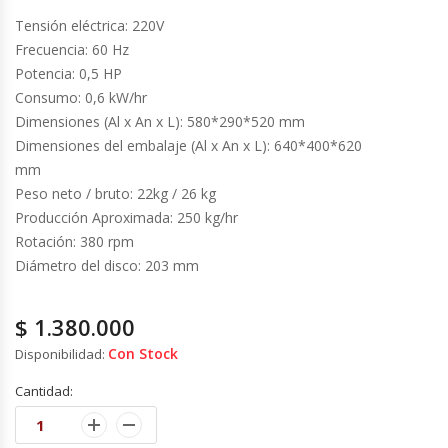
Cutters
Tensión eléctrica: 220V
Frecuencia: 60 Hz
Dispensadores De Salsas
Potencia: 0,5 HP
Consumo: 0,6 kW/hr
Embutidoras
Dimensiones (Al x An x L): 580*290*520 mm
Dimensiones del embalaje (Al x An x L): 640*400*620
Estanterías Y Repisas
mm
Peso neto / bruto: 22kg / 26 kg
Exhibidoras De Productos Calientes
Producción Aproximada: 250 kg/hr
Rotación: 380 rpm
Expendedoras De Jugo
Diámetro del disco: 203 mm
Exprimidor De Naranjas
$
1.380.000
Con Stock
Disponibilidad:
Exprimidoras De Cítricos
Cantidad:
Extractoras De Jugos