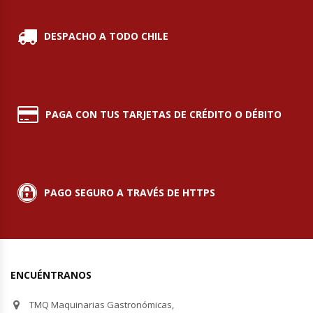
Módulos De Acero Inoxidable
DESPACHO A TODO CHILE
Moledoras De Carne
Molinillos Para Café
PAGA CON TUS TARJETAS DE CRÉDITO O DÉBITO
Mural De Lácteos
Ofertas Del Mes
PAGO SEGURO A TRAVÉS DE HTTPS
Ollas Arroceras
Ovilladoras – Divisoras De Masa
ENCUÉNTRANOS
Peladora De Papas
TMQ Maquinarias Gastronómicas,
Picador De Hielo