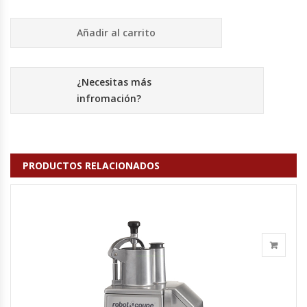
Fabricadoras De Hielo
Añadir al carrito
Formadora De Pizza
Freidoras Industriales
¿Necesitas más
infromación?
Frigobar
Granizadoras
PRODUCTOS RELACIONADOS
Hervidores / Percoladores
Hornos A Piso Y Pizzeros
Hornos Cocción Acelerada
Hornos Eléctricos