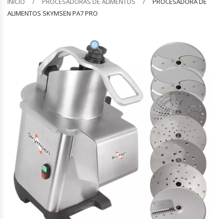
INICIO
PROCESADORAS DE ALIMENTOS
PROCESADORA DE
ALIMENTOS SKYMSEN PA7 PRO
Barquilleras
Batidoras
Bolsas De Sellado Al Vacío
Cafeteras
Calentadores De Platos
Cámaras Fermentadoras
Campanas Industriales
Carros Bandejeros
Cocedoras De Pastas