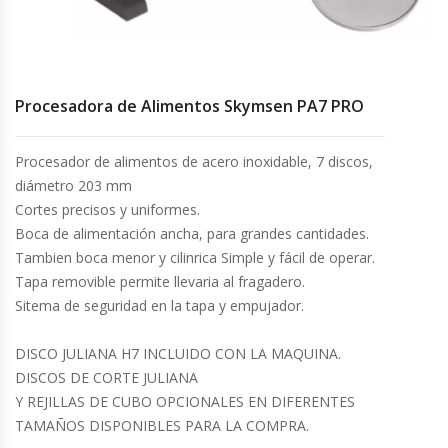
Cocinas Industriales
Encimeras Eléctricas
Procesadora de Alimentos Skymsen PA7 PRO
Congeladoras Tapa De Vidrio
Procesador de alimentos de acero inoxidable, 7 discos,
diámetro 203 mm
Congeladoras Tapa Dura
Cortes precisos y uniformes.
Boca de alimentación ancha, para grandes cantidades.
Congeladores Verticales
Tambien boca menor y cilinrica Simple y fácil de operar.
Tapa removible permite llevaria al fragadero.
Coolers / Visicoolers
Sitema de seguridad en la tapa y empujador.
Cortadoras De Fiambre
DISCO JULIANA H7 INCLUIDO CON LA MAQUINA.
DISCOS DE CORTE JULIANA
Y REJILLAS DE CUBO OPCIONALES EN DIFERENTES
Cortadoras De Huesos
TAMAÑOS DISPONIBLES PARA LA COMPRA.