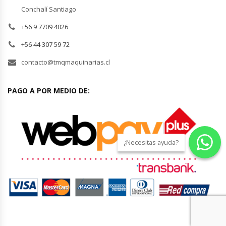
Conchalí Santiago
Planchas Churrasqueras
+56 9 7709 4026
+56 44 307 59 72
Procesadoras De Alimentos
contacto@tmqmaquinarias.cl
Puntos De Venta
PAGO A POR MEDIO DE:
Rallador De Pan
Ralladoras De Queso
¿Necesitas ayuda?
Rebanadoras De Pan De Molde
Refrigeradores Industriales
Repuestos Hornos Turbos