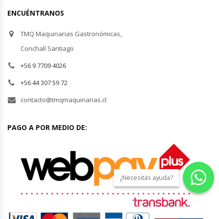
ENCUÉNTRANOS
Hornos Turbos / Convectores
TMQ Maquinarias Gastronómicas,
Hornos Industriales
Conchalí Santiago
Laminadora De Masas
+56 9 7709 4026
+56 44 307 59 72
Lavafondos
contacto@tmqmaquinarias.cl
Lavavajillas
PAGO A POR MEDIO DE:
Licuadoras Industriales
Mesones De Trabajo
¿Necesitas ayuda?
Mesones Refrigerados
Mesones Saladette