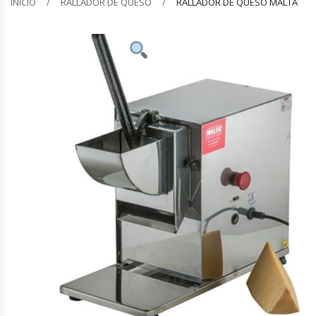
INICIO
RALLADOR DE QUESO
RALLADOR DE QUESO MALTA
Barquilleras
Batidoras
Bolsas De Sellado Al Vacío
Cafeteras
Calentadores De Platos
Cámaras Fermentadoras
Campanas Industriales
Carros Bandejeros
Cocedoras De Pastas