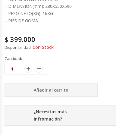
Cutters
– DIMENSIÓN(mm): 280X550X590
– PESO NETO(KG): 16KG
Dispensadores De Salsas
– PIES DE GOMA
Embutidoras
$
399.000
Con Stock
Disponibilidad:
Estanterías Y Repisas
Cantidad:
Exhibidoras De Productos Calientes
Expendedoras De Jugo
Añadir al carrito
Exprimidor De Naranjas
Exprimidoras De Cítricos
¿Necesitas más
infromación?
Extractoras De Jugos