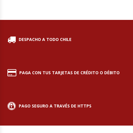
Fabricadoras De Hielo
Formadora De Pizza
Freidoras Industriales
DESPACHO A TODO CHILE
Frigobar
Granizadoras
PAGA CON TUS TARJETAS DE CRÉDITO O DÉBITO
Hervidores / Percoladores
Hornos A Piso Y Pizzeros
PAGO SEGURO A TRAVÉS DE HTTPS
Hornos Cocción Acelerada
Hornos Eléctricos