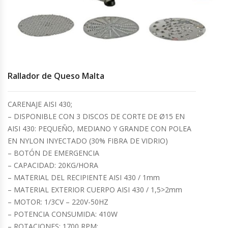
Cocinas Industriales
Encimeras Eléctricas
Rallador de Queso Malta
Congeladoras Tapa De Vidrio
Congeladoras Tapa Dura
CARENAJE AISI 430;
– DISPONIBLE CON 3 DISCOS DE CORTE DE Ø15 EN
Congeladores Verticales
AISI 430: PEQUEÑO, MEDIANO Y GRANDE CON POLEA
EN NYLON INYECTADO (30% FIBRA DE VIDRIO)
– BOTÓN DE EMERGENCIA
Coolers / Visicoolers
– CAPACIDAD: 20KG/HORA
– MATERIAL DEL RECIPIENTE AISI 430 / 1mm
Cortadoras De Fiambre
– MATERIAL EXTERIOR CUERPO AISI 430 / 1,5>2mm
– MOTOR: 1/3CV – 220V-50HZ
Cortadoras De Huesos
– POTENCIA CONSUMIDA: 410W
– ROTACIONES: 1700 RPM;