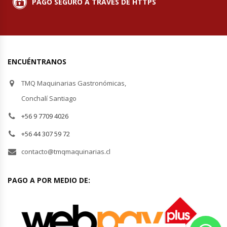
PAGO SEGURO A TRAVÉS DE HTTPS
Módulos De Acero Inoxidable
Moledoras De Carne
ENCUÉNTRANOS
Molinillos Para Café
TMQ Maquinarias Gastronómicas,
Mural De Lácteos
Conchalí Santiago
+56 9 7709 4026
Ofertas Del Mes
+56 44 307 59 72
Ollas Arroceras
contacto@tmqmaquinarias.cl
Ovilladoras – Divisoras De Masa
PAGO A POR MEDIO DE:
Peladora De Papas
Picador De Hielo