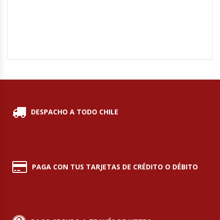
Hornos Turbos / Convectores
Hornos Industriales
Laminadora De Masas
Lavafondos
DESPACHO A TODO CHILE
Lavavajillas
Licuadoras Industriales
Mesones De Trabajo
PAGA CON TUS TARJETAS DE CRÉDITO O DÉBITO
Mesones Refrigerados
Mesones Saladette