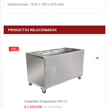
Fabricadoras De Hielo
Dimensiones: 1370 x 700 x 870 mm.
Formadora De Pizza
Freidoras Industriales
PRODUCTOS RELACIONADOS
Frigobar
SALE
Granizadoras
Hervidores / Percoladores
Hornos A Piso Y Pizzeros
Hornos Cocción Acelerada
Salad Bar 4 Depósitos GN 1/1
Hornos Eléctricos
$
1.320.000
$
1.490.000