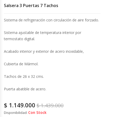
Salsera 3 Puertas 7 Tachos
Cocinas Industriales
Sistema de refrigeración con circulación de aire forzado.
Encimeras Eléctricas
Sistema ajustable de temperatura interior por
Congeladoras Tapa De Vidrio
termostato digital.
Acabado interior y exterior de acero inoxidable,
Congeladoras Tapa Dura
Cubierta de Mármol.
Congeladores Verticales
Tachos de 26 x 32 cms.
Coolers / Visicoolers
Puerta abatible de acero.
Cortadoras De Fiambre
$
1.149.000
$
1.439.000
Cortadoras De Huesos
Con Stock
Disponibilidad: