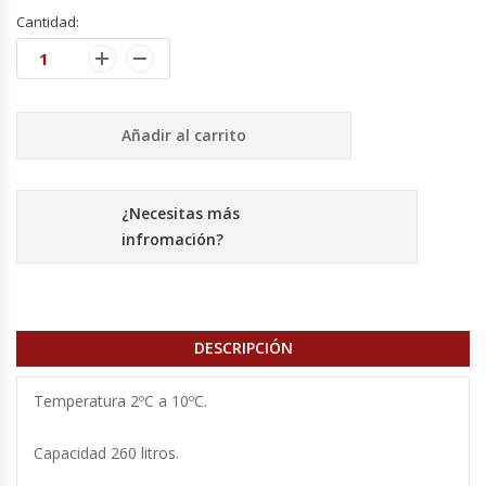
Cutters
Cantidad:
Dispensadores De Salsas
Embutidoras
Añadir al carrito
Estanterías Y Repisas
¿Necesitas más
Exhibidoras De Productos Calientes
infromación?
Expendedoras De Jugo
Exprimidor De Naranjas
DESCRIPCIÓN
Exprimidoras De Cítricos
Temperatura 2ºC a 10ºC.
Extractoras De Jugos
Capacidad 260 litros.