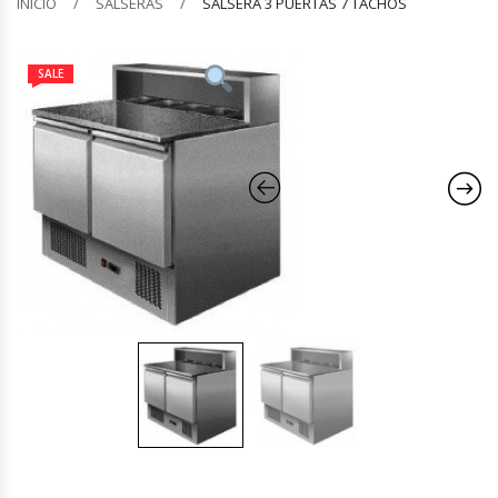
INICIO
SALSERAS
SALSERA 3 PUERTAS 7 TACHOS
Barquilleras
SALE
Batidoras
Bolsas De Sellado Al Vacío
Cafeteras
Calentadores De Platos
Cámaras Fermentadoras
Campanas Industriales
Carros Bandejeros
Cocedoras De Pastas