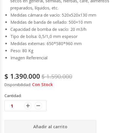
secos en general, semillas, hierbas, café, alimentos
Cutters
preparados, líquidos, etc.
Medidas cámara de vacío: 520x520x130 mm
Dispensadores De Salsas
Medidas de banda de sellado: 500×10 mm
Capacidad de bomba de vacío: 20 m3/h
Embutidoras
Tipo de bolsa: 0,5/1,0 mm espesor
Medidas externas: 650*580*960 mm
Estanterías Y Repisas
Peso: 80 Kg
Imagen Referencial
Exhibidoras De Productos Calientes
$
1.390.000
$
1.590.000
Expendedoras De Jugo
Con Stock
Disponibilidad:
Exprimidor De Naranjas
Cantidad:
Exprimidoras De Cítricos
Extractoras De Jugos
Añadir al carrito