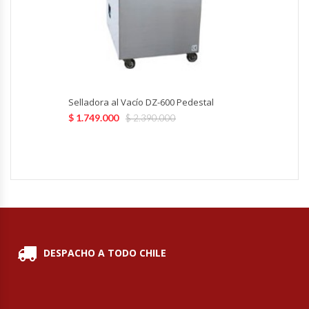
Hornos Turbos / Convectores
Hornos Industriales
Laminadora De Masas
Selladora al Vacío DZ-600 Pedestal
$
1.749.000
$
2.390.000
Lavafondos
Lavavajillas
Licuadoras Industriales
Mesones De Trabajo
DESPACHO A TODO CHILE
Mesones Refrigerados
Mesones Saladette