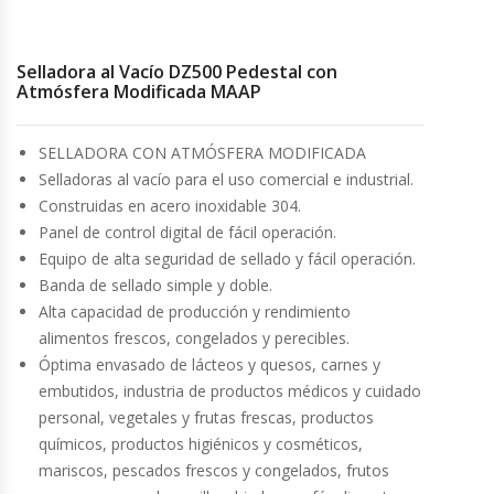
Cocinas Industriales
Selladora al Vacío DZ500 Pedestal con
Atmósfera Modificada MAAP
Encimeras Eléctricas
SELLADORA CON ATMÓSFERA MODIFICADA
Congeladoras Tapa De Vidrio
Selladoras al vacío para el uso comercial e industrial.
Construidas en acero inoxidable 304.
Congeladoras Tapa Dura
Panel de control digital de fácil operación.
Equipo de alta seguridad de sellado y fácil operación.
Congeladores Verticales
Banda de sellado simple y doble.
Alta capacidad de producción y rendimiento
Coolers / Visicoolers
alimentos frescos, congelados y perecibles.
Óptima envasado de lácteos y quesos, carnes y
Cortadoras De Fiambre
embutidos, industria de productos médicos y cuidado
personal, vegetales y frutas frescas, productos
químicos, productos higiénicos y cosméticos,
Cortadoras De Huesos
mariscos, pescados frescos y congelados, frutos