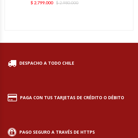
$
2.799.000
$
2.980.000
Planchas Churrasqueras
Procesadoras De Alimentos
Puntos De Venta
Rallador De Pan
DESPACHO A TODO CHILE
Ralladoras De Queso
Rebanadoras De Pan De Molde
PAGA CON TUS TARJETAS DE CRÉDITO O DÉBITO
Refrigeradores Industriales
Repuestos Hornos Turbos
PAGO SEGURO A TRAVÉS DE HTTPS