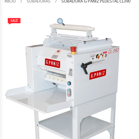
INICIO
SOBADORAS
SOBADORA G PANIZ PEDESTAL CL390
Barquilleras
SALE
Batidoras
Bolsas De Sellado Al Vacío
Cafeteras
Calentadores De Platos
Cámaras Fermentadoras
Campanas Industriales
Carros Bandejeros
Cocedoras De Pastas