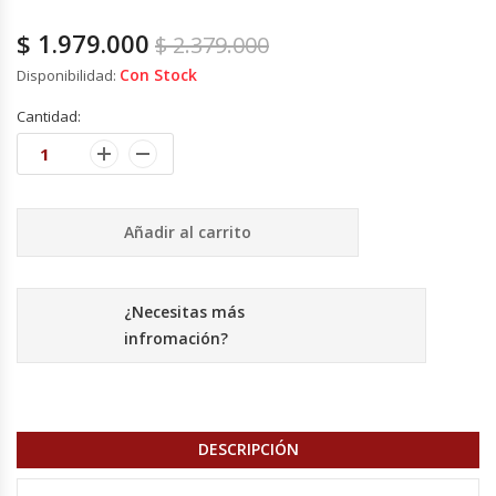
Cutters
$
1.979.000
$
2.379.000
Dispensadores De Salsas
Con Stock
Disponibilidad:
Cantidad:
Embutidoras
Estanterías Y Repisas
Añadir al carrito
Exhibidoras De Productos Calientes
Expendedoras De Jugo
¿Necesitas más
infromación?
Exprimidor De Naranjas
Exprimidoras De Cítricos
DESCRIPCIÓN
Extractoras De Jugos