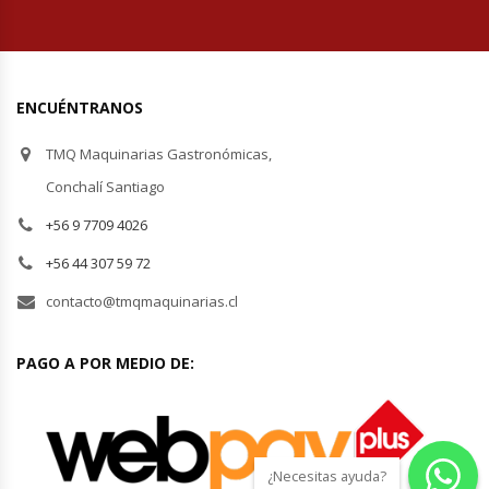
Revolvedoras De Masas
Roller Hot Dog
ENCUÉNTRANOS
Salseras
TMQ Maquinarias Gastronómicas,
Selladoras
Conchalí Santiago
+56 9 7709 4026
Selladoras Al Vacío
+56 44 307 59 72
Shawarmas
contacto@tmqmaquinarias.cl
Sin Categoría
PAGO A POR MEDIO DE:
Sobadoras
Sushi Case
¿Necesitas ayuda?