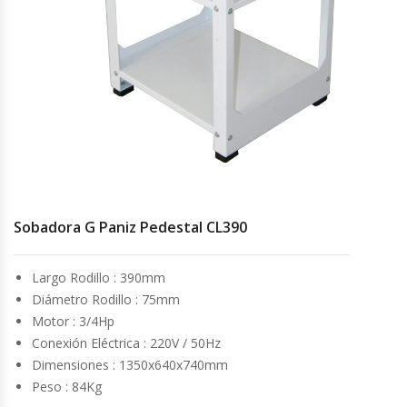
Cocinas Industriales
Encimeras Eléctricas
Congeladoras Tapa De Vidrio
Congeladoras Tapa Dura
Sobadora G Paniz Pedestal CL390
Congeladores Verticales
Coolers / Visicoolers
Largo Rodillo
:
390mm
Diámetro Rodillo
:
75mm
Cortadoras De Fiambre
Motor
:
3/4Hp
Conexión Eléctrica
:
220V / 50Hz
Dimensiones
:
1350x640x740mm
Cortadoras De Huesos
Peso
: 84
Kg