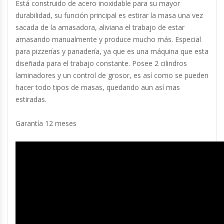
Está construido de acero inoxidable para su mayor
Fabricadoras De Hielo
durabilidad, su función principal es estirar la masa una vez
sacada de la amasadora, aliviana el trabajo de estar
Formadora De Pizza
amasando manualmente y produce mucho más. Especial
para pizzerías y panadería, ya que es una máquina que esta
Freidoras Industriales
diseñada para el trabajo constante. Posee 2 cilindros
laminadores y un control de grosor, es así como se pueden
Frigobar
hacer todo tipos de masas, quedando aun así mas
estiradas.
Granizadoras
Garantía 12 meses
Hervidores / Percoladores
Hornos A Piso Y Pizzeros
Hornos Cocción Acelerada
Hornos Eléctricos