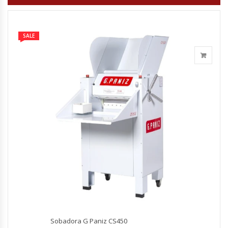
Módulos De Acero Inoxidable
SALE
Moledoras De Carne
Molinillos Para Café
Mural De Lácteos
Ofertas Del Mes
Ollas Arroceras
Ovilladoras – Divisoras De Masa
Peladora De Papas
Sobadora G Paniz CS450
Picador De Hielo