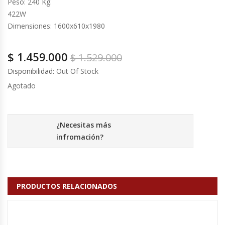
Peso: 240 Kg.
Cutters
422W
Dimensiones: 1600x610x1980
Dispensadores De Salsas
$
1.459.000
Embutidoras
$
1.529.000
Disponibilidad:
Out Of Stock
Estanterías Y Repisas
Agotado
Exhibidoras De Productos Calientes
¿Necesitas más
Expendedoras De Jugo
infromación?
Exprimidor De Naranjas
Exprimidoras De Cítricos
PRODUCTOS RELACIONADOS
Extractoras De Jugos