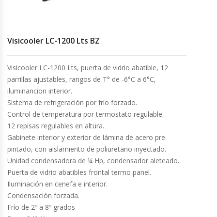
Cocinas Industriales
Visicooler LC-1200 Lts BZ
Encimeras Eléctricas
Visicooler LC-1200 Lts, puerta de vidrio abatible, 12
Congeladoras Tapa De Vidrio
parrillas ajustables, rangos de T° de -6°C a 6°C,
iluminancion interior.
Congeladoras Tapa Dura
Sistema de refrigeración por frío forzado.
Control de temperatura por termostato regulable.
Congeladores Verticales
12 repisas regulables en altura.
Gabinete interior y exterior de lámina de acero pre
Coolers / Visicoolers
pintado, con aislamiento de poliuretano inyectado.
Unidad condensadora de ¼ Hp, condensador aleteado.
Cortadoras De Fiambre
Puerta de vidrio abatibles frontal termo panel.
Iluminación en cenefa e interior.
Cortadoras De Huesos
Condensación forzada.
Frío de 2º a 8º grados