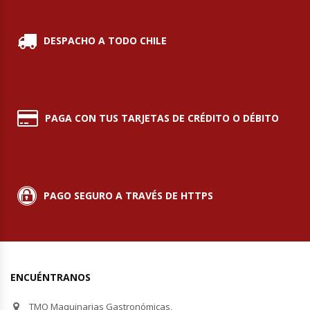
Hornos Turbos / Convectores
DESPACHO A TODO CHILE
Hornos Industriales
Laminadora De Masas
PAGA CON TUS TARJETAS DE CRÉDITO O DÉBITO
Lavafondos
Lavavajillas
PAGO SEGURO A TRAVÉS DE HTTPS
Licuadoras Industriales
Mesones De Trabajo
Mesones Refrigerados
ENCUÉNTRANOS
Mesones Saladette
TMQ Maquinarias Gastronómicas,