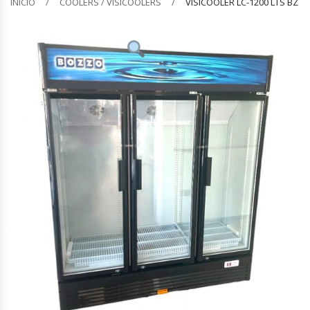
INICIO
COOLERS / VISICOOLERS
VISICOOLER LC-1200 LTS BZ
Barquilleras
Batidoras
Bolsas De Sellado Al Vacío
Cafeteras
Calentadores De Platos
Cámaras Fermentadoras
Campanas Industriales
Carros Bandejeros
Cocedoras De Pastas