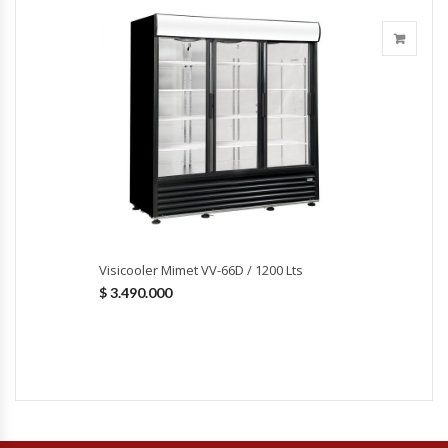
Fabricadoras De Hielo
Formadora De Pizza
Freidoras Industriales
Frigobar
Granizadoras
Visicooler Mimet VV-66D / 1200 Lts
Hervidores / Percoladores
$
3.490.000
Hornos A Piso Y Pizzeros
Hornos Cocción Acelerada
Hornos Eléctricos