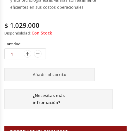
y alta tecnología estas vitrinas son altamente
eficientes en sus costos operacionales.
Hornos Turbos / Convectores
Hornos Industriales
$
1.029.000
Con Stock
Disponibilidad:
Laminadora De Masas
Cantidad:
Lavafondos
Lavavajillas
Añadir al carrito
Licuadoras Industriales
¿Necesitas más
Mesones De Trabajo
infromación?
Mesones Refrigerados
Mesones Saladette