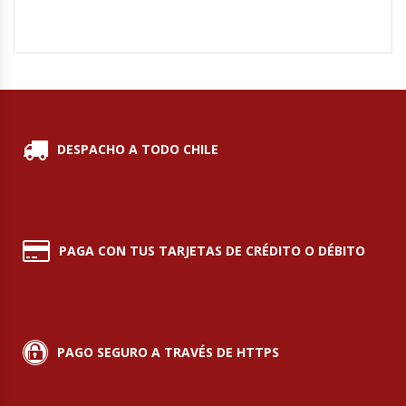
Planchas Churrasqueras
Procesadoras De Alimentos
Puntos De Venta
DESPACHO A TODO CHILE
Rallador De Pan
Ralladoras De Queso
PAGA CON TUS TARJETAS DE CRÉDITO O DÉBITO
Rebanadoras De Pan De Molde
Refrigeradores Industriales
PAGO SEGURO A TRAVÉS DE HTTPS
Repuestos Hornos Turbos