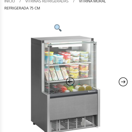
INICIO
VITRINAS REFRIGERADAS
VITRINA MURAL
REFRIGERADA 75 CM
Barquilleras
Batidoras
Bolsas De Sellado Al Vacío
Cafeteras
Calentadores De Platos
Cámaras Fermentadoras
Campanas Industriales
Carros Bandejeros
Cocedoras De Pastas