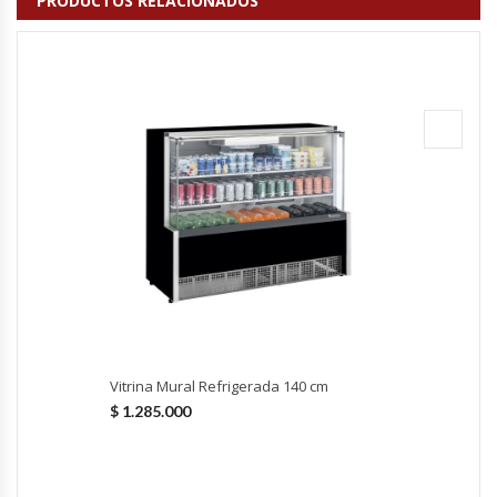
PRODUCTOS RELACIONADOS
Módulos De Acero Inoxidable
Moledoras De Carne
Molinillos Para Café
Mural De Lácteos
Ofertas Del Mes
Ollas Arroceras
Ovilladoras – Divisoras De Masa
Vitrina Mural Refrigerada 140 cm
$
1.285.000
Peladora De Papas
Picador De Hielo