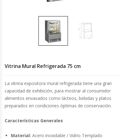
Cocinas Industriales
Encimeras Eléctricas
Congeladoras Tapa De Vidrio
Congeladoras Tapa Dura
Vitrina Mural Refrigerada 75 cm
Congeladores Verticales
La vitrina expositora mural refrigerada tiene una gran
capacidad de exhibición, para mostrar al consumidor
Coolers / Visicoolers
alimentos envasados como lácteos, bebidas y platos
preparados en condiciones óptimas de conservación.
Cortadoras De Fiambre
Características Generales
Cortadoras De Huesos
Material:
Acero inoxidable / Vidrio Templado