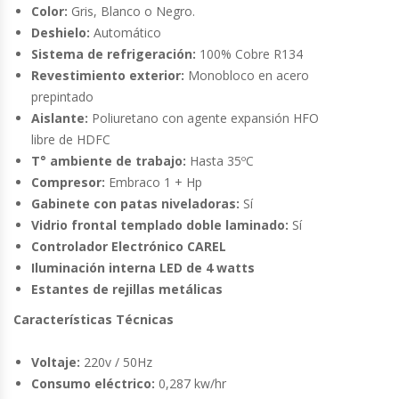
Cutters
Color:
Gris, Blanco o Negro.
Deshielo:
Automático
Dispensadores De Salsas
Sistema de refrigeración:
100% Cobre R134
Revestimiento exterior:
Monobloco en acero
Embutidoras
prepintado
Aislante:
Poliuretano con agente expansión HFO
libre de HDFC
Estanterías Y Repisas
T° ambiente de trabajo:
Hasta 35ºC
Compresor:
Embraco 1 + Hp
Exhibidoras De Productos Calientes
Gabinete con patas niveladoras:
Sí
Vidrio frontal templado doble laminado:
Sí
Expendedoras De Jugo
Controlador Electrónico CAREL
Iluminación interna LED de 4 watts
Exprimidor De Naranjas
Estantes de rejillas metálicas
Características Técnicas
Exprimidoras De Cítricos
Voltaje:
220v / 50Hz
Extractoras De Jugos
Consumo eléctrico:
0,287 kw/hr