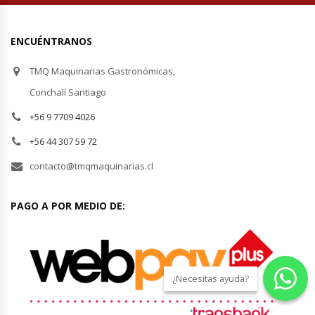
Revolvedoras De Masas
ENCUÉNTRANOS
Roller Hot Dog
TMQ Maquinarias Gastronómicas,
Salseras
Conchalí Santiago
Selladoras
+56 9 7709 4026
+56 44 307 59 72
Selladoras Al Vacío
contacto@tmqmaquinarias.cl
Shawarmas
PAGO A POR MEDIO DE:
Sin Categoría
Sobadoras
¿Necesitas ayuda?
Sushi Case