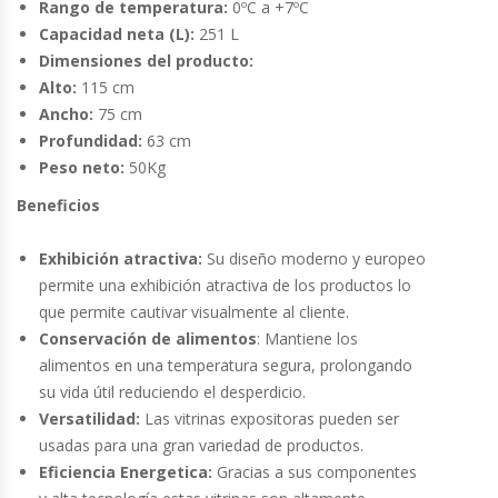
Rango de temperatura:
0ºC a +7ºC
Fabricadoras De Hielo
Capacidad neta (L):
251 L
Dimensiones del producto:
Formadora De Pizza
Alto:
115 cm
Ancho:
75 cm
Freidoras Industriales
Profundidad:
63 cm
Peso neto:
50Kg
Frigobar
Beneficios
Granizadoras
Exhibición atractiva:
Su diseño moderno y europeo
permite una exhibición atractiva de los productos lo
Hervidores / Percoladores
que permite cautivar visualmente al cliente.
Conservación de alimentos
: Mantiene los
Hornos A Piso Y Pizzeros
alimentos en una temperatura segura, prolongando
su vida útil reduciendo el desperdicio.
Hornos Cocción Acelerada
V
ersatilidad:
Las vitrinas expositoras pueden ser
usadas para una gran variedad de productos.
Eficiencia Energetica:
Gracias a sus componentes
Hornos Eléctricos