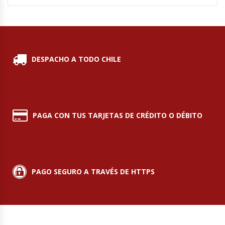
Módulos De Acero Inoxidable
Moledoras De Carne
DESPACHO A TODO CHILE
Molinillos Para Café
Mural De Lácteos
PAGA CON TUS TARJETAS DE CRÉDITO O DÉBITO
Ofertas Del Mes
Ollas Arroceras
PAGO SEGURO A TRAVÉS DE HTTPS
Ovilladoras – Divisoras De Masa
Peladora De Papas
Picador De Hielo