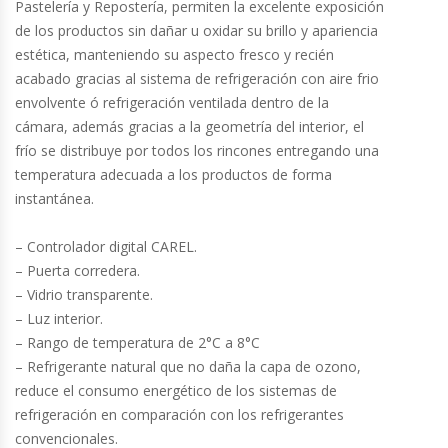
Pastelería y Repostería, permiten la excelente exposición
de los productos sin dañar u oxidar su brillo y apariencia
Cocinas Industriales
estética, manteniendo su aspecto fresco y recién
acabado gracias al sistema de refrigeración con aire frio
Encimeras Eléctricas
envolvente ó refrigeración ventilada dentro de la
cámara, además gracias a la geometría del interior, el
Congeladoras Tapa De Vidrio
frío se distribuye por todos los rincones entregando una
temperatura adecuada a los productos de forma
instantánea.
Congeladoras Tapa Dura
– Controlador digital CAREL.
Congeladores Verticales
– Puerta corredera.
– Vidrio transparente.
Coolers / Visicoolers
– Luz interior.
– Rango de temperatura de 2°C a 8°C
Cortadoras De Fiambre
– Refrigerante natural que no daña la capa de ozono,
reduce el consumo energético de los sistemas de
Cortadoras De Huesos
refrigeración en comparación con los refrigerantes
convencionales.