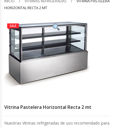
INICIO
VITRINAS REFRIGERADAS
VITRINA PASTELERA
HORIZONTAL RECTA 2 MT
Barquilleras
Batidoras
SALE
Bolsas De Sellado Al Vacío
Cafeteras
Calentadores De Platos
Cámaras Fermentadoras
Campanas Industriales
Vitrina Pastelera Horizontal Recta 2 mt
Carros Bandejeros
Nuestras Vitrinas refrigeradas de uso recomendado para
Cocedoras De Pastas