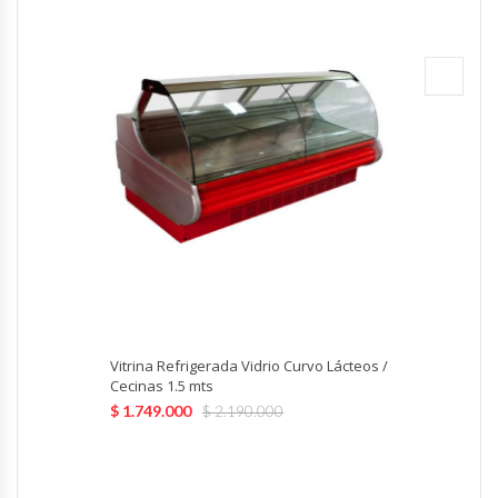
Hornos Turbos / Convectores
Hornos Industriales
Laminadora De Masas
Lavafondos
Lavavajillas
Licuadoras Industriales
Vitrina Refrigerada Vidrio Curvo Lácteos /
Mesones De Trabajo
Cecinas 1.5 mts
$
1.749.000
$
2.190.000
Mesones Refrigerados
Mesones Saladette