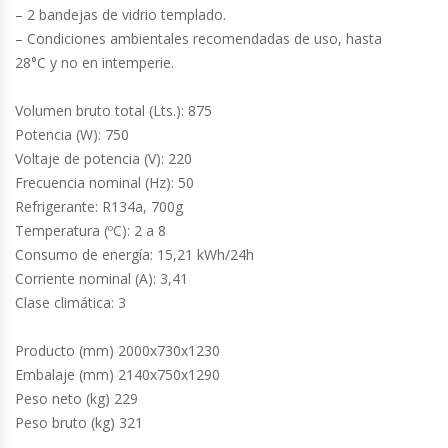
Cutters
– 2 bandejas de vidrio templado.
– Condiciones ambientales recomendadas de uso, hasta
Dispensadores De Salsas
28°C y no en intemperie.
Embutidoras
Volumen bruto total (Lts.): 875
Potencia (W): 750
Voltaje de potencia (V): 220
Estanterías Y Repisas
Frecuencia nominal (Hz): 50
Refrigerante: R134a, 700g
Exhibidoras De Productos Calientes
Temperatura (ºC): 2 a 8
Consumo de energía: 15,21 kWh/24h
Expendedoras De Jugo
Corriente nominal (A): 3,41
Clase climática: 3
Exprimidor De Naranjas
Producto (mm) 2000x730x1230
Exprimidoras De Cítricos
Embalaje (mm) 2140x750x1290
Peso neto (kg) 229
Extractoras De Jugos
Peso bruto (kg) 321