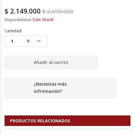
Fabricadoras De Hielo
$
2.149.000
$
2.690.000
Con Stock
Disponibilidad:
Formadora De Pizza
Cantidad:
Freidoras Industriales
Frigobar
Añadir al carrito
Granizadoras
Hervidores / Percoladores
¿Necesitas más
infromación?
Hornos A Piso Y Pizzeros
Hornos Cocción Acelerada
PRODUCTOS RELACIONADOS
Hornos Eléctricos