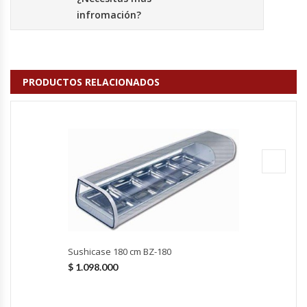
infromación?
Hornos Turbos / Convectores
Hornos Industriales
PRODUCTOS RELACIONADOS
Laminadora De Masas
Lavafondos
Lavavajillas
Licuadoras Industriales
Mesones De Trabajo
Sushicase 180 cm BZ-180
Mesones Refrigerados
$
1.098.000
Mesones Saladette