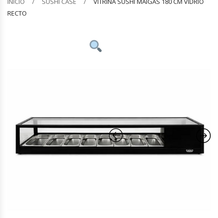
INICIO
SUSHI CASE
VITRINA SUSHI MAIGAS 180 CM VIDRIO
RECTO
Barquilleras
Batidoras
Bolsas De Sellado Al Vacío
Cafeteras
Calentadores De Platos
Cámaras Fermentadoras
Campanas Industriales
Carros Bandejeros
Cocedoras De Pastas