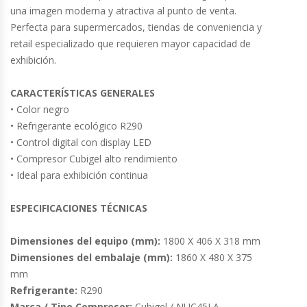
Cutters
una imagen moderna y atractiva al punto de venta.
Perfecta para supermercados, tiendas de conveniencia y
Dispensadores De Salsas
retail especializado que requieren mayor capacidad de
exhibición.
Embutidoras
CARACTERÍSTICAS GENERALES
Estanterías Y Repisas
• Color negro
• Refrigerante ecológico R290
• Control digital con display LED
Exhibidoras De Productos Calientes
• Compresor Cubigel alto rendimiento
• Ideal para exhibición continua
Expendedoras De Jugo
ESPECIFICACIONES TÉCNICAS
Exprimidor De Naranjas
Dimensiones del equipo (mm):
1800 X 406 X 318 mm
Exprimidoras De Cítricos
Dimensiones del embalaje (mm):
1860 X 480 X 375
mm
Extractoras De Jugos
Refrigerante:
R290
Marca / Tipo Compresor:
Cubigel / NUC45LA