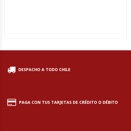
Módulos De Acero Inoxidable
Moledoras De Carne
Molinillos Para Café
Mural De Lácteos
DESPACHO A TODO CHILE
Ofertas Del Mes
Ollas Arroceras
Ovilladoras – Divisoras De Masa
PAGA CON TUS TARJETAS DE CRÉDITO O DÉBITO
Peladora De Papas
Picador De Hielo