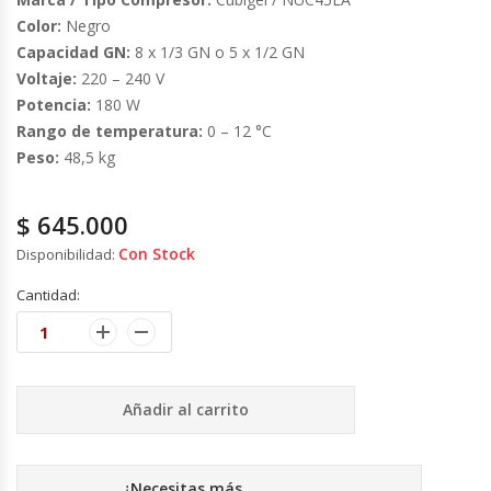
Fabricadoras De Hielo
Color:
Negro
Capacidad GN:
8 x 1/3 GN o 5 x 1/2 GN
Formadora De Pizza
Voltaje:
220 – 240 V
Potencia:
180 W
Freidoras Industriales
Rango de temperatura:
0 – 12 °C
Peso:
48,5 kg
Frigobar
$
645.000
Granizadoras
Con Stock
Disponibilidad:
Cantidad:
Hervidores / Percoladores
Hornos A Piso Y Pizzeros
Añadir al carrito
Hornos Cocción Acelerada
Hornos Eléctricos
¿Necesitas más