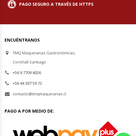
PAGO SEGURO A TRAVÉS DE HTTPS
Planchas Churrasqueras
Procesadoras De Alimentos
ENCUÉNTRANOS
Puntos De Venta
TMQ Maquinarias Gastronómicas,
Rallador De Pan
Conchalí Santiago
+56 9 7709 4026
Ralladoras De Queso
+56 44 307 59 72
Rebanadoras De Pan De Molde
contacto@tmqmaquinarias.cl
Refrigeradores Industriales
PAGO A POR MEDIO DE:
Repuestos Hornos Turbos