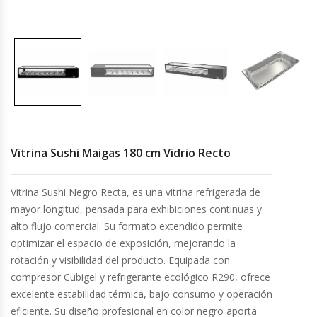
Cocinas Industriales
Encimeras Eléctricas
Congeladoras Tapa De Vidrio
Congeladoras Tapa Dura
Vitrina Sushi Maigas 180 cm Vidrio Recto
Congeladores Verticales
Vitrina Sushi Negro Recta, es una vitrina refrigerada de
mayor longitud, pensada para exhibiciones continuas y
Coolers / Visicoolers
alto flujo comercial. Su formato extendido permite
optimizar el espacio de exposición, mejorando la
Cortadoras De Fiambre
rotación y visibilidad del producto. Equipada con
compresor Cubigel y refrigerante ecológico R290, ofrece
Cortadoras De Huesos
excelente estabilidad térmica, bajo consumo y operación
eficiente. Su diseño profesional en color negro aporta