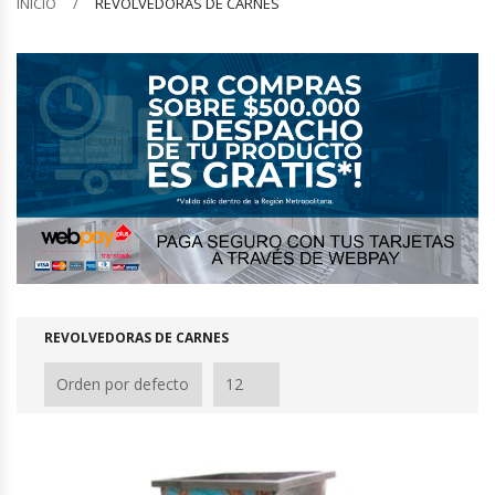
INICIO
REVOLVEDORAS DE CARNES
Barquilleras
Batidoras
Bolsas De Sellado Al Vacío
Cafeteras
Calentadores De Platos
Cámaras Fermentadoras
REVOLVEDORAS DE CARNES
Campanas Industriales
Carros Bandejeros
Cocedoras De Pastas