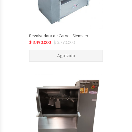
Hornos Turbos / Convectores
Hornos Industriales
Revolvedora de Carnes Siemsen
Laminadora De Masas
$
3.490.000
$
3.790.000
Lavafondos
Agotado
Lavavajillas
Licuadoras Industriales
Mesones De Trabajo
Mesones Refrigerados
Mesones Saladette