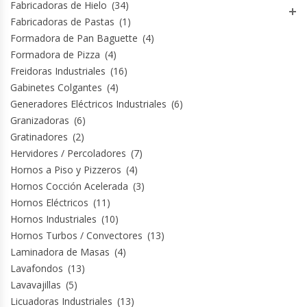
Fabricadoras de Hielo
(34)
Termos
Fabricadoras de Pastas
(1)
Formadora de Pan Baguette
(4)
Tostadoras De Pan
Formadora de Pizza
(4)
Freidoras Industriales
(16)
Vitrinas Carniceras
Gabinetes Colgantes
(4)
Generadores Eléctricos Industriales
(6)
Vitrinas Pasteleras
Granizadoras
(6)
Gratinadores
(2)
Hervidores / Percoladores
(7)
Vitrinas Refrigeradas
Hornos a Piso y Pizzeros
(4)
Hornos Cocción Acelerada
(3)
Hornos Eléctricos
(11)
Hornos Industriales
(10)
Hornos Turbos / Convectores
(13)
Laminadora de Masas
(4)
Lavafondos
(13)
Lavavajillas
(5)
Licuadoras Industriales
(13)