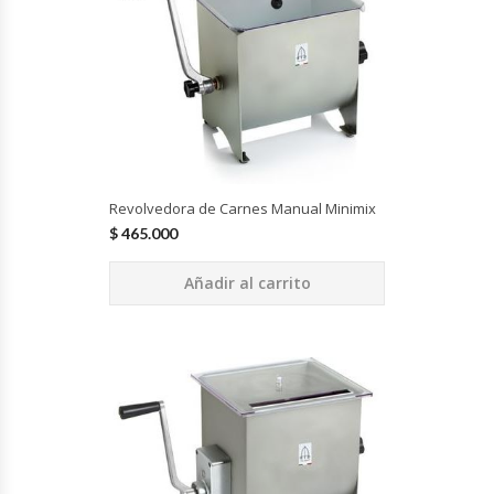
Cutters
Dispensadores De Salsas
Embutidoras
Estanterías Y Repisas
Revolvedora de Carnes Manual Minimix
Exhibidoras De Productos Calientes
$
465.000
Añadir al carrito
Expendedoras De Jugo
Exprimidor De Naranjas
Exprimidoras De Cítricos
Extractoras De Jugos