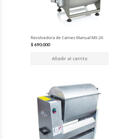
Fabricadoras De Hielo
Formadora De Pizza
Freidoras Industriales
Revolvedora de Carnes Manual MX-20
$
690.000
Frigobar
Añadir al carrito
Granizadoras
Hervidores / Percoladores
Hornos A Piso Y Pizzeros
Hornos Cocción Acelerada
Hornos Eléctricos