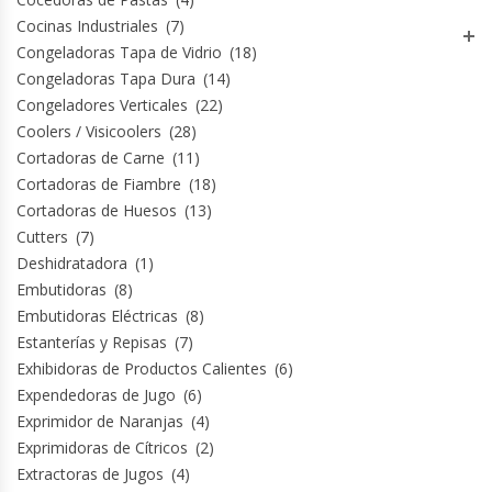
Revolvedoras De Masas
Cocinas Industriales
(7)
Congeladoras Tapa de Vidrio
(18)
Roller Hot Dog
Congeladoras Tapa Dura
(14)
Congeladores Verticales
(22)
Salseras
Coolers / Visicoolers
(28)
Cortadoras de Carne
(11)
Selladoras
Cortadoras de Fiambre
(18)
Cortadoras de Huesos
(13)
Selladoras Al Vacío
Cutters
(7)
Deshidratadora
(1)
Embutidoras
(8)
Shawarmas
Embutidoras Eléctricas
(8)
Estanterías y Repisas
(7)
Sin Categoría
Exhibidoras de Productos Calientes
(6)
Expendedoras de Jugo
(6)
Sobadoras
Exprimidor de Naranjas
(4)
Exprimidoras de Cítricos
(2)
Sushi Case
Extractoras de Jugos
(4)