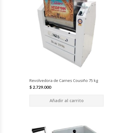
Cocinas Industriales
Encimeras Eléctricas
Congeladoras Tapa De Vidrio
Congeladoras Tapa Dura
Congeladores Verticales
Revolvedora de Carnes Cousiño 75 kg
$
2.729.000
Coolers / Visicoolers
Añadir al carrito
Cortadoras De Fiambre
Cortadoras De Huesos