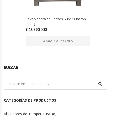
Módulos De Acero Inoxidable
Revolvedora de Carnes Súper Chacón
Moledoras De Carne
200 kg
$
15.890.000
Molinillos Para Café
Añadir al carrito
Mural De Lácteos
Ofertas Del Mes
BUSCAR
Ollas Arroceras
Ovilladoras – Divisoras De Masa
CATEGORÍAS DE PRODUCTOS
Peladora De Papas
Abatidores de Temperatura
(8)
Picador De Hielo