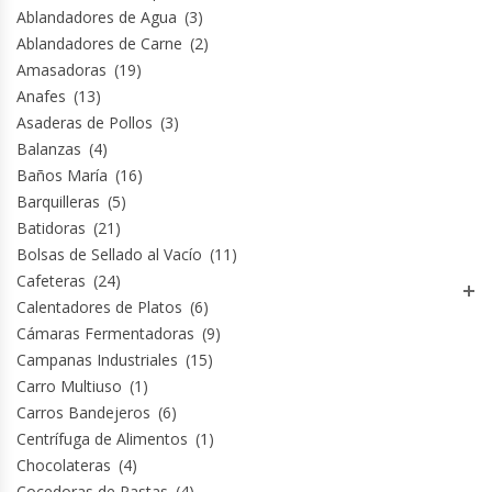
Ablandadores de Agua
(3)
Ablandadores de Carne
(2)
Planchas Churrasqueras
Amasadoras
(19)
Anafes
(13)
Procesadoras De Alimentos
Asaderas de Pollos
(3)
Balanzas
(4)
Puntos De Venta
Baños María
(16)
Barquilleras
(5)
Rallador De Pan
Batidoras
(21)
Bolsas de Sellado al Vacío
(11)
Ralladoras De Queso
Cafeteras
(24)
Calentadores de Platos
(6)
Cámaras Fermentadoras
(9)
Rebanadoras De Pan De Molde
Campanas Industriales
(15)
Carro Multiuso
(1)
Refrigeradores Industriales
Carros Bandejeros
(6)
Centrífuga de Alimentos
(1)
Repuestos Hornos Turbos
Chocolateras
(4)
Cocedoras de Pastas
(4)