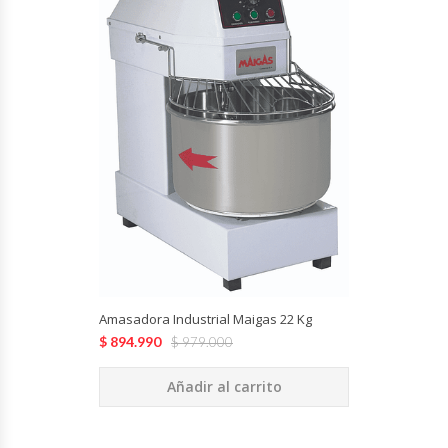
Cocinas Industriales
Encimeras Eléctricas
Congeladoras Tapa De Vidrio
Congeladoras Tapa Dura
Congeladores Verticales
Coolers / Visicoolers
Amasadora Industrial Maigas 22 Kg
$
894.990
$
979.000
Cortadoras De Fiambre
Añadir al carrito
Cortadoras De Huesos