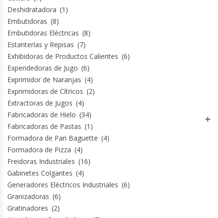
Deshidratadora
(1)
Hornos Turbos / Convectores
Embutidoras
(8)
Embutidoras Eléctricas
(8)
Hornos Industriales
Estanterías y Repisas
(7)
Exhibidoras de Productos Calientes
(6)
Laminadora De Masas
Expendedoras de Jugo
(6)
Exprimidor de Naranjas
(4)
Lavafondos
Exprimidoras de Cítricos
(2)
Extractoras de Jugos
(4)
Lavavajillas
Fabricadoras de Hielo
(34)
Fabricadoras de Pastas
(1)
Licuadoras Industriales
Formadora de Pan Baguette
(4)
Formadora de Pizza
(4)
Freidoras Industriales
(16)
Mesones De Trabajo
Gabinetes Colgantes
(4)
Generadores Eléctricos Industriales
(6)
Mesones Refrigerados
Granizadoras
(6)
Gratinadores
(2)
Mesones Saladette