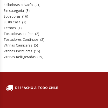
Revolvedoras De Masas
Selladoras al Vacío
(21)
Sin categoría
(3)
Roller Hot Dog
Sobadoras
(16)
Sushi Case
(7)
Salseras
Termos
(1)
Tostadoras de Pan
(2)
Selladoras
Tostadores Contínuos
(2)
Vitrinas Carniceras
(5)
Vitrinas Pasteleras
(15)
Selladoras Al Vacío
Vitrinas Refrigeradas
(29)
Shawarmas
Sin Categoría
DESPACHO A TODO CHILE
Sobadoras
Sushi Case