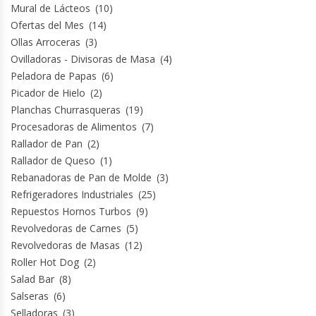
Mural de Lácteos
(10)
Ofertas del Mes
(14)
Planchas Churrasqueras
Ollas Arroceras
(3)
Ovilladoras - Divisoras de Masa
(4)
Procesadoras De Alimentos
Peladora de Papas
(6)
Picador de Hielo
(2)
Puntos De Venta
Planchas Churrasqueras
(19)
Procesadoras de Alimentos
(7)
Rallador De Pan
Rallador de Pan
(2)
Rallador de Queso
(1)
Rebanadoras de Pan de Molde
(3)
Ralladoras De Queso
Refrigeradores Industriales
(25)
Repuestos Hornos Turbos
(9)
Rebanadoras De Pan De Molde
Revolvedoras de Carnes
(5)
Revolvedoras de Masas
(12)
Refrigeradores Industriales
Roller Hot Dog
(2)
Salad Bar
(8)
Repuestos Hornos Turbos
Salseras
(6)
Selladoras
(3)