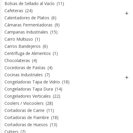
Bolsas de Sellado al Vacío
(11)
Fabricadoras De Hielo
Cafeteras
(24)
Calentadores de Platos
(6)
Formadora De Pizza
Cámaras Fermentadoras
(9)
Campanas Industriales
(15)
Freidoras Industriales
Carro Multiuso
(1)
Carros Bandejeros
(6)
Frigobar
Centrífuga de Alimentos
(1)
Chocolateras
(4)
Granizadoras
Cocedoras de Pastas
(4)
Cocinas Industriales
(7)
Hervidores / Percoladores
Congeladoras Tapa de Vidrio
(18)
Congeladoras Tapa Dura
(14)
Hornos A Piso Y Pizzeros
Congeladores Verticales
(22)
Coolers / Visicoolers
(28)
Cortadoras de Carne
(11)
Hornos Cocción Acelerada
Cortadoras de Fiambre
(18)
Cortadoras de Huesos
(13)
Hornos Eléctricos
Cutters
(7)