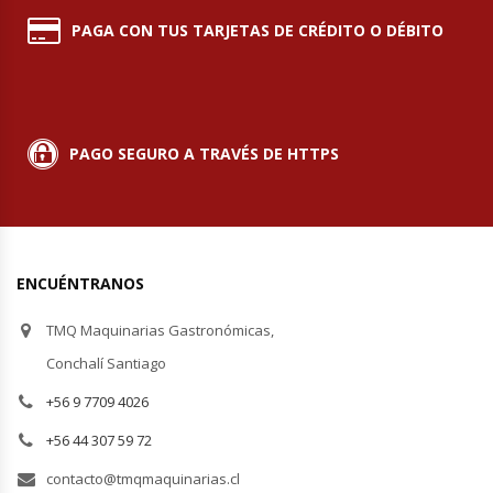
Termos
PAGA CON TUS TARJETAS DE CRÉDITO O DÉBITO
Tostadoras De Pan
Vitrinas Carniceras
PAGO SEGURO A TRAVÉS DE HTTPS
Vitrinas Pasteleras
Vitrinas Refrigeradas
ENCUÉNTRANOS
TMQ Maquinarias Gastronómicas,
Conchalí Santiago
+56 9 7709 4026
+56 44 307 59 72
contacto@tmqmaquinarias.cl