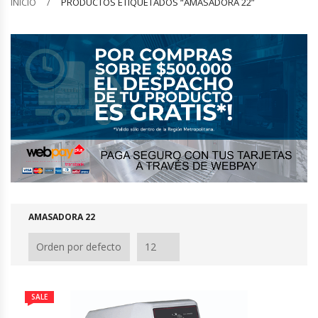
INICIO
PRODUCTOS ETIQUETADOS “AMASADORA 22”
Barquilleras
Batidoras
Bolsas De Sellado Al Vacío
Cafeteras
Calentadores De Platos
Cámaras Fermentadoras
AMASADORA 22
Campanas Industriales
Carros Bandejeros
SALE
Cocedoras De Pastas