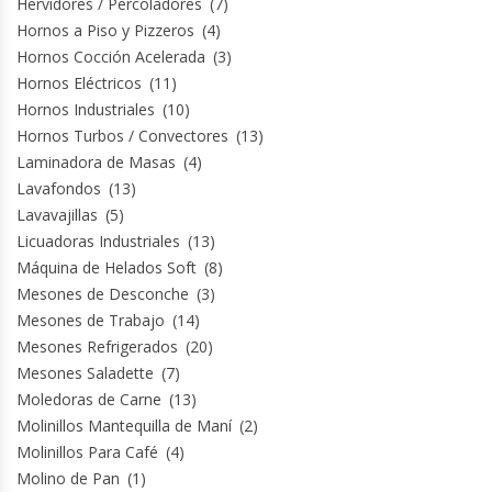
Hervidores / Percoladores
(7)
Hornos a Piso y Pizzeros
(4)
Módulos De Acero Inoxidable
Hornos Cocción Acelerada
(3)
Hornos Eléctricos
(11)
Moledoras De Carne
Hornos Industriales
(10)
Hornos Turbos / Convectores
(13)
Molinillos Para Café
Laminadora de Masas
(4)
Lavafondos
(13)
Mural De Lácteos
Lavavajillas
(5)
Licuadoras Industriales
(13)
Ofertas Del Mes
Máquina de Helados Soft
(8)
Mesones de Desconche
(3)
Mesones de Trabajo
(14)
Ollas Arroceras
Mesones Refrigerados
(20)
Mesones Saladette
(7)
Ovilladoras – Divisoras De Masa
Moledoras de Carne
(13)
Molinillos Mantequilla de Maní
(2)
Peladora De Papas
Molinillos Para Café
(4)
Molino de Pan
(1)
Picador De Hielo