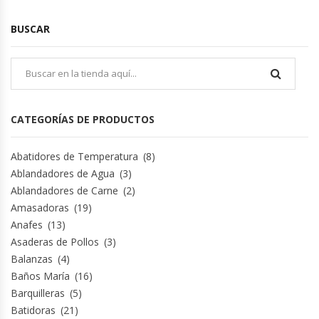
Cutters
BUSCAR
Dispensadores De Salsas
Embutidoras
Estanterías Y Repisas
CATEGORÍAS DE PRODUCTOS
Exhibidoras De Productos Calientes
Abatidores de Temperatura
(8)
Ablandadores de Agua
(3)
Expendedoras De Jugo
Ablandadores de Carne
(2)
Amasadoras
(19)
Exprimidor De Naranjas
Anafes
(13)
Asaderas de Pollos
(3)
Exprimidoras De Cítricos
Balanzas
(4)
Baños María
(16)
Barquilleras
(5)
Extractoras De Jugos
Batidoras
(21)