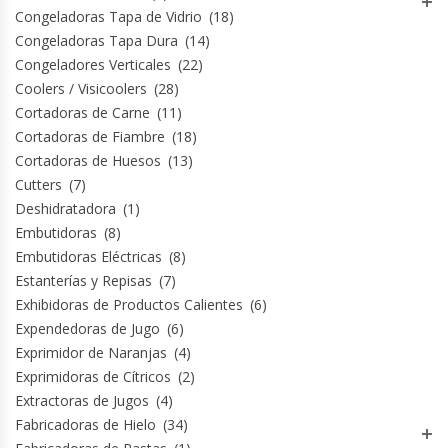
Congeladoras Tapa de Vidrio
(18)
Congeladoras Tapa Dura
(14)
Planchas Churrasqueras
Congeladores Verticales
(22)
Coolers / Visicoolers
(28)
Procesadoras De Alimentos
Cortadoras de Carne
(11)
Cortadoras de Fiambre
(18)
Puntos De Venta
Cortadoras de Huesos
(13)
Cutters
(7)
Rallador De Pan
Deshidratadora
(1)
Embutidoras
(8)
Ralladoras De Queso
Embutidoras Eléctricas
(8)
Estanterías y Repisas
(7)
Rebanadoras De Pan De Molde
Exhibidoras de Productos Calientes
(6)
Expendedoras de Jugo
(6)
Exprimidor de Naranjas
(4)
Refrigeradores Industriales
Exprimidoras de Cítricos
(2)
Extractoras de Jugos
(4)
Repuestos Hornos Turbos
Fabricadoras de Hielo
(34)