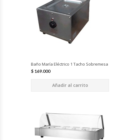
Cutters
Dispensadores De Salsas
Embutidoras
Estanterías Y Repisas
Baño María Eléctrico 1 Tacho Sobremesa
Exhibidoras De Productos Calientes
$
169.000
Expendedoras De Jugo
Añadir al carrito
Exprimidor De Naranjas
Exprimidoras De Cítricos
Extractoras De Jugos