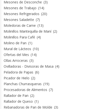
Mesones de Desconche
(3)
Termos
Mesones de Trabajo
(14)
Mesones Refrigerados
(20)
Tostadoras De Pan
Mesones Saladette
(7)
Moledoras de Carne
(13)
Vitrinas Carniceras
Molinillos Mantequilla de Maní
(2)
Molinillos Para Café
(4)
Vitrinas Pasteleras
Molino de Pan
(1)
Mural de Lácteos
(10)
Vitrinas Refrigeradas
Ofertas del Mes
(14)
Ollas Arroceras
(3)
Ovilladoras - Divisoras de Masa
(4)
Peladora de Papas
(6)
Picador de Hielo
(2)
Planchas Churrasqueras
(19)
Procesadoras de Alimentos
(7)
Rallador de Pan
(2)
Rallador de Queso
(1)
Rebanadoras de Pan de Molde
(3)