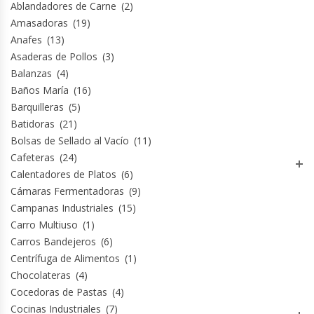
Ablandadores de Carne
(2)
Amasadoras
(19)
Módulos De Acero Inoxidable
Anafes
(13)
Asaderas de Pollos
(3)
Moledoras De Carne
Balanzas
(4)
Baños María
(16)
Molinillos Para Café
Barquilleras
(5)
Batidoras
(21)
Mural De Lácteos
Bolsas de Sellado al Vacío
(11)
Cafeteras
(24)
Ofertas Del Mes
Calentadores de Platos
(6)
Cámaras Fermentadoras
(9)
Ollas Arroceras
Campanas Industriales
(15)
Carro Multiuso
(1)
Ovilladoras – Divisoras De Masa
Carros Bandejeros
(6)
Centrífuga de Alimentos
(1)
Chocolateras
(4)
Peladora De Papas
Cocedoras de Pastas
(4)
Cocinas Industriales
(7)
Picador De Hielo