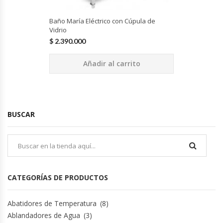
Hornos Turbos / Convectores
Baño María Eléctrico con Cúpula de
Vidrio
Hornos Industriales
$
2.390.000
Añadir al carrito
Laminadora De Masas
Lavafondos
BUSCAR
Lavavajillas
Licuadoras Industriales
Mesones De Trabajo
CATEGORÍAS DE PRODUCTOS
Mesones Refrigerados
Abatidores de Temperatura
(8)
Ablandadores de Agua
(3)
Mesones Saladette