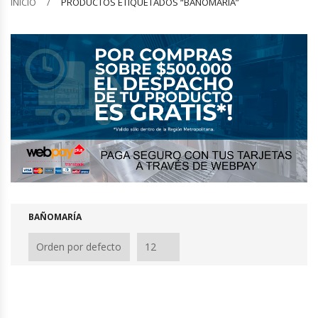
INICIO
PRODUCTOS ETIQUETADOS “BAÑOMARÍA”
Barquilleras
Batidoras
Bolsas De Sellado Al Vacío
Cafeteras
Calentadores De Platos
Cámaras Fermentadoras
BAÑOMARÍA
Campanas Industriales
Carros Bandejeros
Cocedoras De Pastas