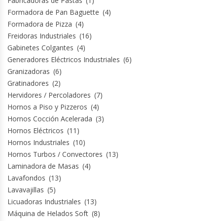
Fabricadoras de Pastas
(1)
Revolvedoras De Masas
Formadora de Pan Baguette
(4)
Formadora de Pizza
(4)
Roller Hot Dog
Freidoras Industriales
(16)
Gabinetes Colgantes
(4)
Salseras
Generadores Eléctricos Industriales
(6)
Granizadoras
(6)
Selladoras
Gratinadores
(2)
Hervidores / Percoladores
(7)
Selladoras Al Vacío
Hornos a Piso y Pizzeros
(4)
Hornos Cocción Acelerada
(3)
Shawarmas
Hornos Eléctricos
(11)
Hornos Industriales
(10)
Hornos Turbos / Convectores
(13)
Sin Categoría
Laminadora de Masas
(4)
Lavafondos
(13)
Sobadoras
Lavavajillas
(5)
Licuadoras Industriales
(13)
Sushi Case
Máquina de Helados Soft
(8)