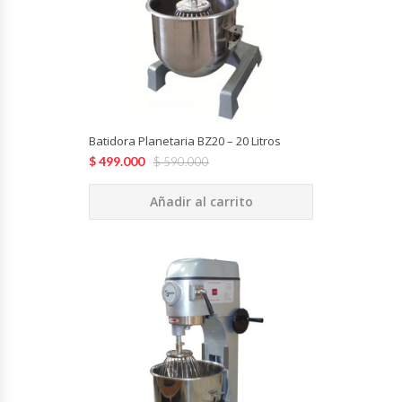
Fabricadoras De Hielo
Formadora De Pizza
Freidoras Industriales
Batidora Planetaria BZ20 – 20 Litros
Frigobar
$
499.000
$
590.000
Granizadoras
Añadir al carrito
Hervidores / Percoladores
Hornos A Piso Y Pizzeros
Hornos Cocción Acelerada
Hornos Eléctricos