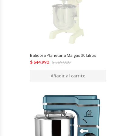
Termos
Tostadoras De Pan
Vitrinas Carniceras
Vitrinas Pasteleras
Batidora Planetaria Maigas 30 Litros
$
544.990
$
569.000
Vitrinas Refrigeradas
Añadir al carrito