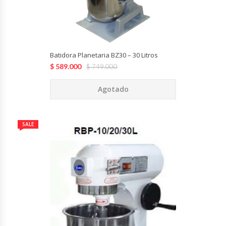
Hornos Turbos / Convectores
Hornos Industriales
Batidora Planetaria BZ30 – 30 Litros
Laminadora De Masas
$
589.000
$
749.000
Agotado
Lavafondos
Lavavajillas
SALE
Licuadoras Industriales
Mesones De Trabajo
Mesones Refrigerados
Mesones Saladette