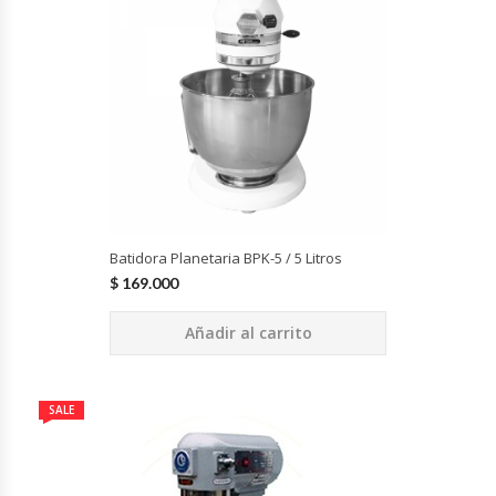
Cocinas Industriales
Encimeras Eléctricas
Congeladoras Tapa De Vidrio
Congeladoras Tapa Dura
Batidora Planetaria BPK-5 / 5 Litros
Congeladores Verticales
$
169.000
Coolers / Visicoolers
Añadir al carrito
Cortadoras De Fiambre
SALE
Cortadoras De Huesos