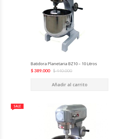
Cutters
Dispensadores De Salsas
Embutidoras
Estanterías Y Repisas
Batidora Planetaria BZ10 – 10 Litros
Exhibidoras De Productos Calientes
$
389.000
$
440.000
Expendedoras De Jugo
Añadir al carrito
Exprimidor De Naranjas
SALE
Exprimidoras De Cítricos
Extractoras De Jugos