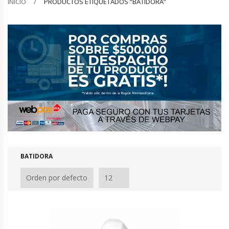
INICIO
PRODUCTOS ETIQUETADOS “BATIDORA”
Barquilleras
Batidoras
Bolsas De Sellado Al Vacío
Cafeteras
Calentadores De Platos
Cámaras Fermentadoras
BATIDORA
Campanas Industriales
Carros Bandejeros
Cocedoras De Pastas