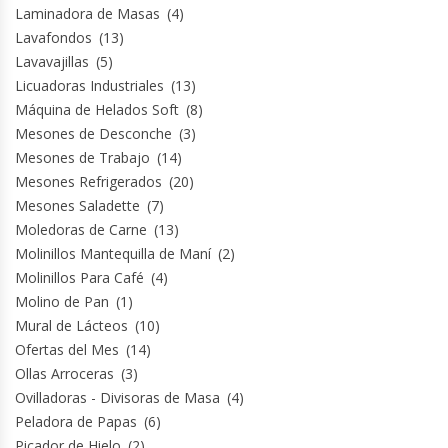
Laminadora de Masas
(4)
Lavafondos
(13)
Planchas Churrasqueras
Lavavajillas
(5)
Licuadoras Industriales
(13)
Procesadoras De Alimentos
Máquina de Helados Soft
(8)
Mesones de Desconche
(3)
Puntos De Venta
Mesones de Trabajo
(14)
Mesones Refrigerados
(20)
Rallador De Pan
Mesones Saladette
(7)
Moledoras de Carne
(13)
Ralladoras De Queso
Molinillos Mantequilla de Maní
(2)
Molinillos Para Café
(4)
Molino de Pan
(1)
Rebanadoras De Pan De Molde
Mural de Lácteos
(10)
Ofertas del Mes
(14)
Refrigeradores Industriales
Ollas Arroceras
(3)
Ovilladoras - Divisoras de Masa
(4)
Repuestos Hornos Turbos
Peladora de Papas
(6)
Picador de Hielo
(2)