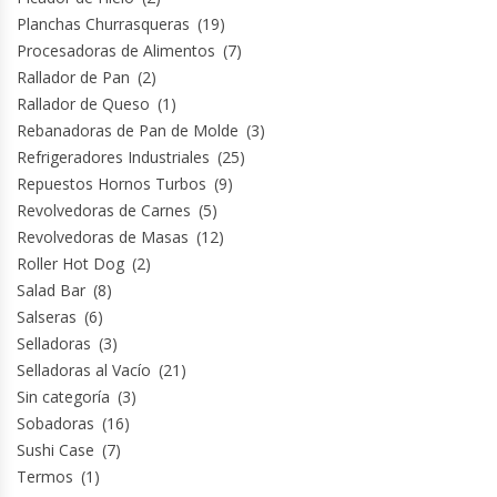
Revolvedoras De Masas
Planchas Churrasqueras
(19)
Procesadoras de Alimentos
(7)
Roller Hot Dog
Rallador de Pan
(2)
Rallador de Queso
(1)
Salseras
Rebanadoras de Pan de Molde
(3)
Refrigeradores Industriales
(25)
Selladoras
Repuestos Hornos Turbos
(9)
Revolvedoras de Carnes
(5)
Selladoras Al Vacío
Revolvedoras de Masas
(12)
Roller Hot Dog
(2)
Salad Bar
(8)
Shawarmas
Salseras
(6)
Selladoras
(3)
Sin Categoría
Selladoras al Vacío
(21)
Sin categoría
(3)
Sobadoras
Sobadoras
(16)
Sushi Case
(7)
Sushi Case
Termos
(1)