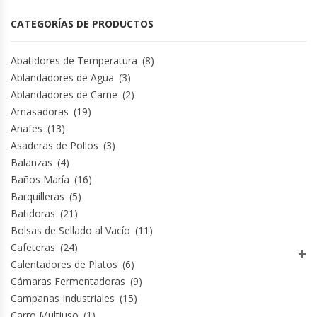
Fabricadoras De Hielo
CATEGORÍAS DE PRODUCTOS
Formadora De Pizza
Abatidores de Temperatura
(8)
Ablandadores de Agua
(3)
Freidoras Industriales
Ablandadores de Carne
(2)
Amasadoras
(19)
Frigobar
Anafes
(13)
Asaderas de Pollos
(3)
Granizadoras
Balanzas
(4)
Baños María
(16)
Hervidores / Percoladores
Barquilleras
(5)
Batidoras
(21)
Hornos A Piso Y Pizzeros
Bolsas de Sellado al Vacío
(11)
Cafeteras
(24)
Hornos Cocción Acelerada
Calentadores de Platos
(6)
Cámaras Fermentadoras
(9)
Campanas Industriales
(15)
Hornos Eléctricos
Carro Multiuso
(1)