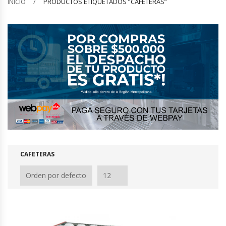
INICIO
PRODUCTOS ETIQUETADOS “CAFETERAS”
Barquilleras
Batidoras
Bolsas De Sellado Al Vacío
Cafeteras
Calentadores De Platos
Cámaras Fermentadoras
CAFETERAS
Campanas Industriales
Carros Bandejeros
Cocedoras De Pastas