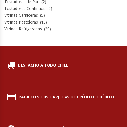
Tostadoras de Pan
(2)
Termos
Tostadores Contínuos
(2)
Vitrinas Carniceras
(5)
Tostadoras De Pan
Vitrinas Pasteleras
(15)
Vitrinas Refrigeradas
(29)
Vitrinas Carniceras
Vitrinas Pasteleras
Vitrinas Refrigeradas
DESPACHO A TODO CHILE
PAGA CON TUS TARJETAS DE CRÉDITO O DÉBITO