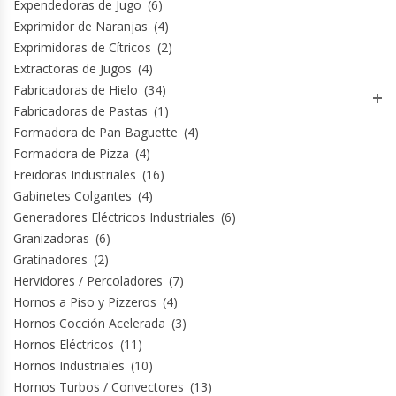
Expendedoras de Jugo
(6)
Exprimidor de Naranjas
(4)
Módulos De Acero Inoxidable
Exprimidoras de Cítricos
(2)
Extractoras de Jugos
(4)
Moledoras De Carne
Fabricadoras de Hielo
(34)
Fabricadoras de Pastas
(1)
Molinillos Para Café
Formadora de Pan Baguette
(4)
Formadora de Pizza
(4)
Mural De Lácteos
Freidoras Industriales
(16)
Gabinetes Colgantes
(4)
Ofertas Del Mes
Generadores Eléctricos Industriales
(6)
Granizadoras
(6)
Ollas Arroceras
Gratinadores
(2)
Hervidores / Percoladores
(7)
Hornos a Piso y Pizzeros
(4)
Ovilladoras – Divisoras De Masa
Hornos Cocción Acelerada
(3)
Hornos Eléctricos
(11)
Peladora De Papas
Hornos Industriales
(10)
Hornos Turbos / Convectores
(13)
Picador De Hielo