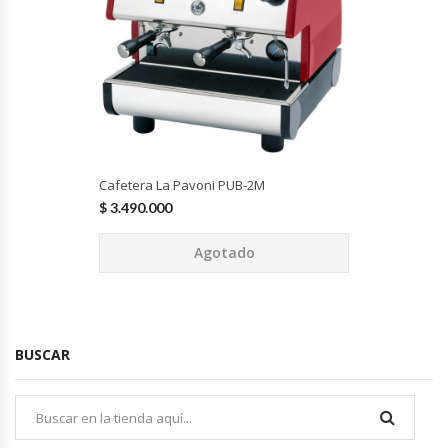
Cutters
Dispensadores De Salsas
Embutidoras
Estanterías Y Repisas
Cafetera La Pavoni PUB-2M
$
3.490.000
Exhibidoras De Productos Calientes
Agotado
Expendedoras De Jugo
Exprimidor De Naranjas
BUSCAR
Exprimidoras De Cítricos
Extractoras De Jugos