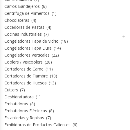
Carros Bandejeros
(6)
Hornos Turbos / Convectores
Centrífuga de Alimentos
(1)
Chocolateras
(4)
Hornos Industriales
Cocedoras de Pastas
(4)
Cocinas Industriales
(7)
Laminadora De Masas
Congeladoras Tapa de Vidrio
(18)
Congeladoras Tapa Dura
(14)
Lavafondos
Congeladores Verticales
(22)
Coolers / Visicoolers
(28)
Lavavajillas
Cortadoras de Carne
(11)
Cortadoras de Fiambre
(18)
Licuadoras Industriales
Cortadoras de Huesos
(13)
Cutters
(7)
Mesones De Trabajo
Deshidratadora
(1)
Embutidoras
(8)
Embutidoras Eléctricas
(8)
Mesones Refrigerados
Estanterías y Repisas
(7)
Exhibidoras de Productos Calientes
(6)
Mesones Saladette