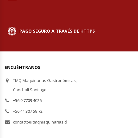
Termos
Tostadoras De Pan
PAGO SEGURO A TRAVÉS DE HTTPS
Vitrinas Carniceras
Vitrinas Pasteleras
ENCUÉNTRANOS
Vitrinas Refrigeradas
TMQ Maquinarias Gastronómicas,
Conchalí Santiago
+56 9 7709 4026
+56 44 307 59 72
contacto@tmqmaquinarias.cl