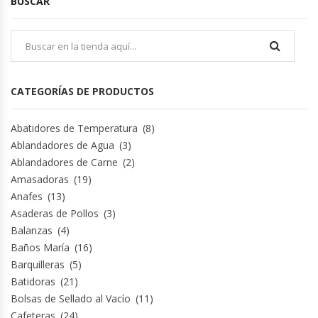
BUSCAR
Cutters
Dispensadores De Salsas
Embutidoras
CATEGORÍAS DE PRODUCTOS
Estanterías Y Repisas
Abatidores de Temperatura
(8)
Ablandadores de Agua
(3)
Exhibidoras De Productos Calientes
Ablandadores de Carne
(2)
Amasadoras
(19)
Expendedoras De Jugo
Anafes
(13)
Asaderas de Pollos
(3)
Exprimidor De Naranjas
Balanzas
(4)
Baños María
(16)
Exprimidoras De Cítricos
Barquilleras
(5)
Batidoras
(21)
Extractoras De Jugos
Bolsas de Sellado al Vacío
(11)
Cafeteras
(24)