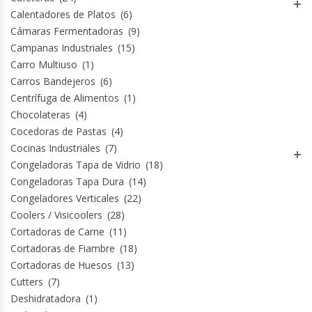
Fabricadoras De Hielo
Calentadores de Platos
(6)
Cámaras Fermentadoras
(9)
Formadora De Pizza
Campanas Industriales
(15)
Carro Multiuso
(1)
Carros Bandejeros
(6)
Freidoras Industriales
Centrífuga de Alimentos
(1)
Chocolateras
(4)
Frigobar
Cocedoras de Pastas
(4)
Cocinas Industriales
(7)
Granizadoras
Congeladoras Tapa de Vidrio
(18)
Congeladoras Tapa Dura
(14)
Hervidores / Percoladores
Congeladores Verticales
(22)
Coolers / Visicoolers
(28)
Hornos A Piso Y Pizzeros
Cortadoras de Carne
(11)
Cortadoras de Fiambre
(18)
Hornos Cocción Acelerada
Cortadoras de Huesos
(13)
Cutters
(7)
Hornos Eléctricos
Deshidratadora
(1)