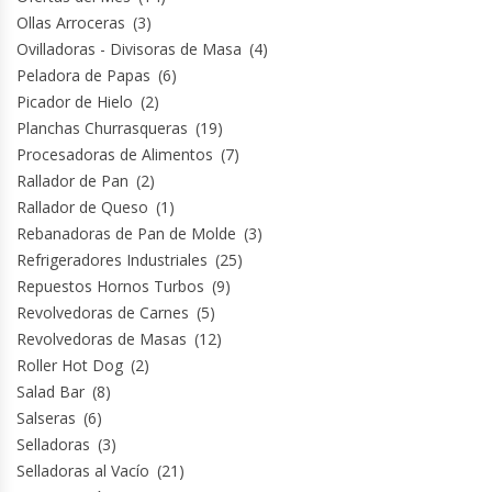
Ollas Arroceras
(3)
Ovilladoras - Divisoras de Masa
(4)
Planchas Churrasqueras
Peladora de Papas
(6)
Picador de Hielo
(2)
Procesadoras De Alimentos
Planchas Churrasqueras
(19)
Procesadoras de Alimentos
(7)
Puntos De Venta
Rallador de Pan
(2)
Rallador de Queso
(1)
Rallador De Pan
Rebanadoras de Pan de Molde
(3)
Refrigeradores Industriales
(25)
Ralladoras De Queso
Repuestos Hornos Turbos
(9)
Revolvedoras de Carnes
(5)
Rebanadoras De Pan De Molde
Revolvedoras de Masas
(12)
Roller Hot Dog
(2)
Refrigeradores Industriales
Salad Bar
(8)
Salseras
(6)
Selladoras
(3)
Repuestos Hornos Turbos
Selladoras al Vacío
(21)