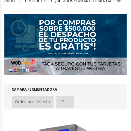
INICIO
PRODUCTOS ETIQUETADOS “CAMARA FERMENTADORA”
Barquilleras
Batidoras
Bolsas De Sellado Al Vacío
Cafeteras
Calentadores De Platos
Cámaras Fermentadoras
CAMARA FERMENTADORA
Campanas Industriales
Carros Bandejeros
Cocedoras De Pastas