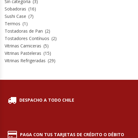
Sin categoría
(3)
Revolvedoras De Masas
Sobadoras
(16)
Sushi Case
(7)
Roller Hot Dog
Termos
(1)
Tostadoras de Pan
(2)
Salseras
Tostadores Contínuos
(2)
Vitrinas Carniceras
(5)
Selladoras
Vitrinas Pasteleras
(15)
Vitrinas Refrigeradas
(29)
Selladoras Al Vacío
Shawarmas
Sin Categoría
DESPACHO A TODO CHILE
Sobadoras
Sushi Case
PAGA CON TUS TARJETAS DE CRÉDITO O DÉBITO