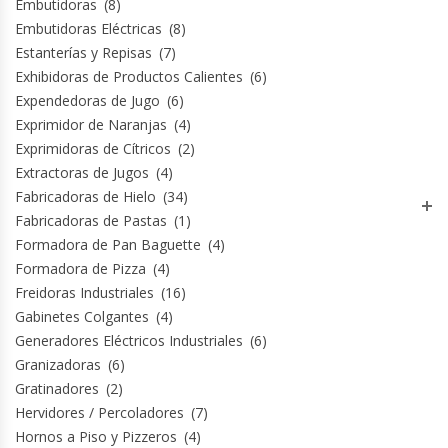
Embutidoras
(8)
Hornos Turbos / Convectores
Embutidoras Eléctricas
(8)
Estanterías y Repisas
(7)
Exhibidoras de Productos Calientes
(6)
Hornos Industriales
Expendedoras de Jugo
(6)
Exprimidor de Naranjas
(4)
Laminadora De Masas
Exprimidoras de Cítricos
(2)
Extractoras de Jugos
(4)
Lavafondos
Fabricadoras de Hielo
(34)
Fabricadoras de Pastas
(1)
Lavavajillas
Formadora de Pan Baguette
(4)
Formadora de Pizza
(4)
Licuadoras Industriales
Freidoras Industriales
(16)
Gabinetes Colgantes
(4)
Mesones De Trabajo
Generadores Eléctricos Industriales
(6)
Granizadoras
(6)
Mesones Refrigerados
Gratinadores
(2)
Hervidores / Percoladores
(7)
Mesones Saladette
Hornos a Piso y Pizzeros
(4)