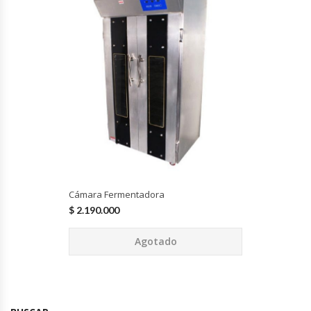
Cocinas Industriales
Encimeras Eléctricas
Congeladoras Tapa De Vidrio
Congeladoras Tapa Dura
Congeladores Verticales
Cámara Fermentadora
Coolers / Visicoolers
$
2.190.000
Agotado
Cortadoras De Fiambre
Cortadoras De Huesos