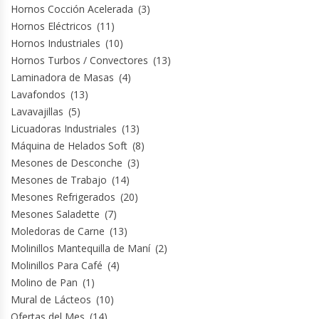
Hornos Cocción Acelerada
(3)
Hornos Eléctricos
(11)
Módulos De Acero Inoxidable
Hornos Industriales
(10)
Hornos Turbos / Convectores
(13)
Moledoras De Carne
Laminadora de Masas
(4)
Lavafondos
(13)
Molinillos Para Café
Lavavajillas
(5)
Licuadoras Industriales
(13)
Mural De Lácteos
Máquina de Helados Soft
(8)
Mesones de Desconche
(3)
Ofertas Del Mes
Mesones de Trabajo
(14)
Mesones Refrigerados
(20)
Ollas Arroceras
Mesones Saladette
(7)
Moledoras de Carne
(13)
Ovilladoras – Divisoras De Masa
Molinillos Mantequilla de Maní
(2)
Molinillos Para Café
(4)
Peladora De Papas
Molino de Pan
(1)
Mural de Lácteos
(10)
Ofertas del Mes
(14)
Picador De Hielo