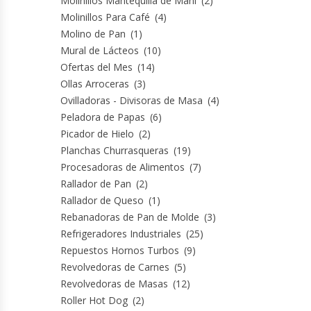
Molinillos Mantequilla de Maní
(2)
Molinillos Para Café
(4)
Hornos Turbos / Convectores
Molino de Pan
(1)
Mural de Lácteos
(10)
Hornos Industriales
Ofertas del Mes
(14)
Ollas Arroceras
(3)
Laminadora De Masas
Ovilladoras - Divisoras de Masa
(4)
Peladora de Papas
(6)
Lavafondos
Picador de Hielo
(2)
Planchas Churrasqueras
(19)
Lavavajillas
Procesadoras de Alimentos
(7)
Rallador de Pan
(2)
Licuadoras Industriales
Rallador de Queso
(1)
Rebanadoras de Pan de Molde
(3)
Mesones De Trabajo
Refrigeradores Industriales
(25)
Repuestos Hornos Turbos
(9)
Revolvedoras de Carnes
(5)
Mesones Refrigerados
Revolvedoras de Masas
(12)
Roller Hot Dog
(2)
Mesones Saladette