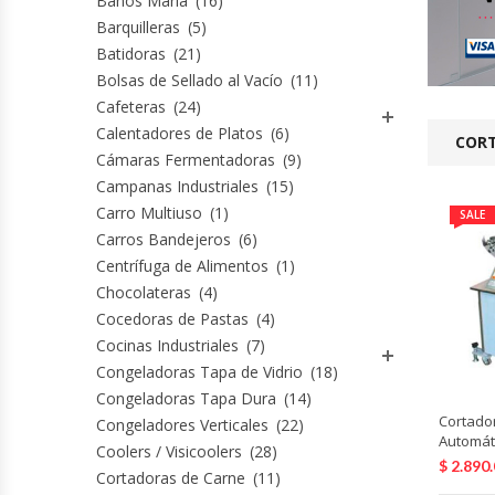
Baños María
(16)
Barquilleras
(5)
Cocinas Industriales
Batidoras
(21)
Bolsas de Sellado al Vacío
(11)
Cafeteras
(24)
Encimeras Eléctricas
Calentadores de Platos
(6)
CORT
Cámaras Fermentadoras
(9)
Congeladoras Tapa De Vidrio
Campanas Industriales
(15)
Carro Multiuso
(1)
SALE
Congeladoras Tapa Dura
Carros Bandejeros
(6)
Centrífuga de Alimentos
(1)
Congeladores Verticales
Chocolateras
(4)
Cocedoras de Pastas
(4)
Coolers / Visicoolers
Cocinas Industriales
(7)
Congeladoras Tapa de Vidrio
(18)
Cortadoras De Fiambre
Congeladoras Tapa Dura
(14)
Cortado
Congeladores Verticales
(22)
Automát
Cortadoras De Huesos
Coolers / Visicoolers
(28)
$
2.890
Cortadoras de Carne
(11)