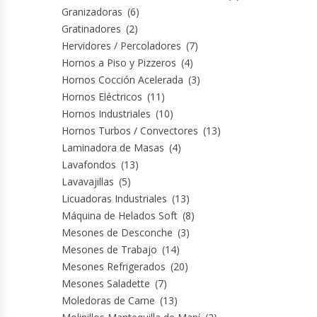
Granizadoras
(6)
Fabricadoras De Hielo
Gratinadores
(2)
Hervidores / Percoladores
(7)
Formadora De Pizza
Hornos a Piso y Pizzeros
(4)
Hornos Cocción Acelerada
(3)
Freidoras Industriales
Hornos Eléctricos
(11)
Hornos Industriales
(10)
Frigobar
Hornos Turbos / Convectores
(13)
Laminadora de Masas
(4)
Granizadoras
Lavafondos
(13)
Lavavajillas
(5)
Hervidores / Percoladores
Licuadoras Industriales
(13)
Máquina de Helados Soft
(8)
Hornos A Piso Y Pizzeros
Mesones de Desconche
(3)
Mesones de Trabajo
(14)
Hornos Cocción Acelerada
Mesones Refrigerados
(20)
Mesones Saladette
(7)
Moledoras de Carne
(13)
Hornos Eléctricos