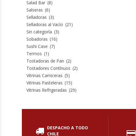
Salad Bar
(8)
Salseras
(6)
Módulos De Acero Inoxidable
Selladoras
(3)
Selladoras al Vacío
(21)
Moledoras De Carne
Sin categoría
(3)
Sobadoras
(16)
Molinillos Para Café
Sushi Case
(7)
Termos
(1)
Mural De Lácteos
Tostadoras de Pan
(2)
Tostadores Contínuos
(2)
Ofertas Del Mes
Vitrinas Carniceras
(5)
Vitrinas Pasteleras
(15)
Ollas Arroceras
Vitrinas Refrigeradas
(29)
Ovilladoras – Divisoras De Masa
Peladora De Papas
DESPACHO A TODO
CHILE
Picador De Hielo