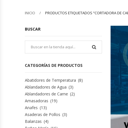
Barquilleras
INICIO
PRODUCTOS ETIQUETADOS “CORTADORA DE CA
Batidoras
BUSCAR
Bolsas De Sellado Al Vacío
Cafeteras
CATEGORÍAS DE PRODUCTOS
Calentadores De Platos
Abatidores de Temperatura
(8)
Cámaras Fermentadoras
Ablandadores de Agua
(3)
Ablandadores de Carne
(2)
Campanas Industriales
Amasadoras
(19)
Anafes
(13)
Carros Bandejeros
Asaderas de Pollos
(3)
Balanzas
(4)
Cocedoras De Pastas