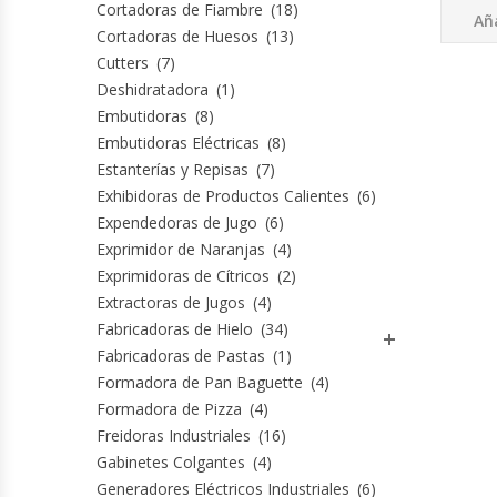
Cutters
Cortadoras de Fiambre
(18)
Aña
Cortadoras de Huesos
(13)
Cutters
(7)
Dispensadores De Salsas
Deshidratadora
(1)
Embutidoras
(8)
Embutidoras
Embutidoras Eléctricas
(8)
Estanterías y Repisas
(7)
Estanterías Y Repisas
Exhibidoras de Productos Calientes
(6)
Expendedoras de Jugo
(6)
Exhibidoras De Productos Calientes
Exprimidor de Naranjas
(4)
Exprimidoras de Cítricos
(2)
Expendedoras De Jugo
Extractoras de Jugos
(4)
Fabricadoras de Hielo
(34)
Exprimidor De Naranjas
Fabricadoras de Pastas
(1)
Formadora de Pan Baguette
(4)
Exprimidoras De Cítricos
Formadora de Pizza
(4)
Freidoras Industriales
(16)
Extractoras De Jugos
Gabinetes Colgantes
(4)
Generadores Eléctricos Industriales
(6)