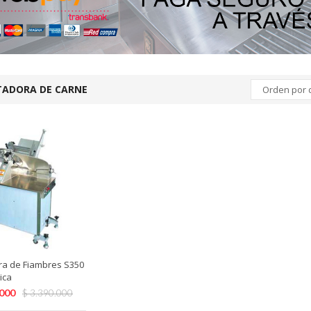
ADORA DE CARNE
Orden por 
ra de Fiambres S350
ica
.000
$
3.390.000