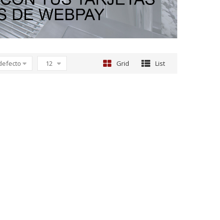
defecto
12
Grid
List