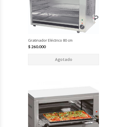
Cocinas Industriales
Encimeras Eléctricas
Gratinador Eléctrico 80 cm
Congeladoras Tapa De Vidrio
$
260.000
Congeladoras Tapa Dura
Agotado
Congeladores Verticales
Coolers / Visicoolers
Cortadoras De Fiambre
Cortadoras De Huesos