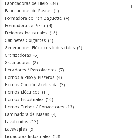
Fabricadoras de Hielo
(34)
Fabricadoras de Pastas
(1)
Módulos De Acero Inoxidable
Formadora de Pan Baguette
(4)
Formadora de Pizza
(4)
Moledoras De Carne
Freidoras Industriales
(16)
Gabinetes Colgantes
(4)
Molinillos Para Café
Generadores Eléctricos Industriales
(6)
Granizadoras
(6)
Mural De Lácteos
Gratinadores
(2)
Hervidores / Percoladores
(7)
Ofertas Del Mes
Hornos a Piso y Pizzeros
(4)
Hornos Cocción Acelerada
(3)
Ollas Arroceras
Hornos Eléctricos
(11)
Hornos Industriales
(10)
Ovilladoras – Divisoras De Masa
Hornos Turbos / Convectores
(13)
Laminadora de Masas
(4)
Lavafondos
(13)
Peladora De Papas
Lavavajillas
(5)
Licuadoras Industriales
(13)
Picador De Hielo