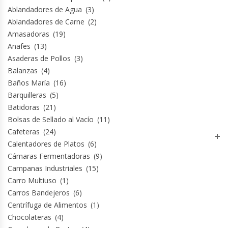
Fabricadoras De Hielo
Ablandadores de Agua
(3)
Ablandadores de Carne
(2)
Amasadoras
(19)
Formadora De Pizza
Anafes
(13)
Asaderas de Pollos
(3)
Freidoras Industriales
Balanzas
(4)
Baños María
(16)
Frigobar
Barquilleras
(5)
Batidoras
(21)
Granizadoras
Bolsas de Sellado al Vacío
(11)
Cafeteras
(24)
Hervidores / Percoladores
Calentadores de Platos
(6)
Cámaras Fermentadoras
(9)
Hornos A Piso Y Pizzeros
Campanas Industriales
(15)
Carro Multiuso
(1)
Hornos Cocción Acelerada
Carros Bandejeros
(6)
Centrífuga de Alimentos
(1)
Hornos Eléctricos
Chocolateras
(4)