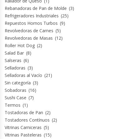
Rallador de Queso
(1)
Revolvedoras De Masas
Rebanadoras de Pan de Molde
(3)
Refrigeradores Industriales
(25)
Roller Hot Dog
Repuestos Hornos Turbos
(9)
Revolvedoras de Carnes
(5)
Salseras
Revolvedoras de Masas
(12)
Roller Hot Dog
(2)
Selladoras
Salad Bar
(8)
Salseras
(6)
Selladoras Al Vacío
Selladoras
(3)
Selladoras al Vacío
(21)
Shawarmas
Sin categoría
(3)
Sobadoras
(16)
Sushi Case
(7)
Sin Categoría
Termos
(1)
Tostadoras de Pan
(2)
Sobadoras
Tostadores Contínuos
(2)
Vitrinas Carniceras
(5)
Sushi Case
Vitrinas Pasteleras
(15)