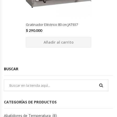
Cutters
Dispensadores De Salsas
Gratinador Eléctrico 80 cm JAT937
Embutidoras
$
290.000
Estanterías Y Repisas
Añadir al carrito
Exhibidoras De Productos Calientes
Expendedoras De Jugo
BUSCAR
Exprimidor De Naranjas
Exprimidoras De Cítricos
CATEGORÍAS DE PRODUCTOS
Extractoras De Jugos
Abatidores de Temperatura
(8)