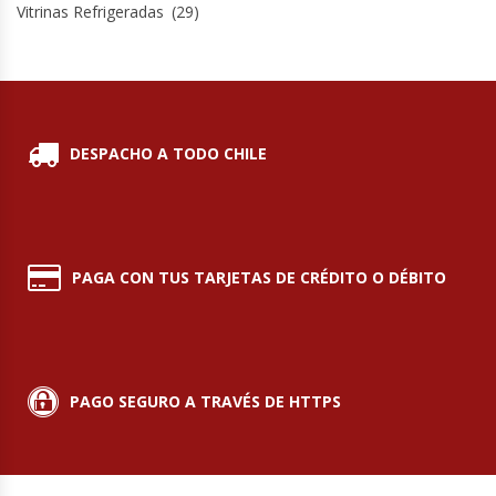
Vitrinas Refrigeradas
(29)
Termos
Tostadoras De Pan
Vitrinas Carniceras
DESPACHO A TODO CHILE
Vitrinas Pasteleras
Vitrinas Refrigeradas
PAGA CON TUS TARJETAS DE CRÉDITO O DÉBITO
PAGO SEGURO A TRAVÉS DE HTTPS