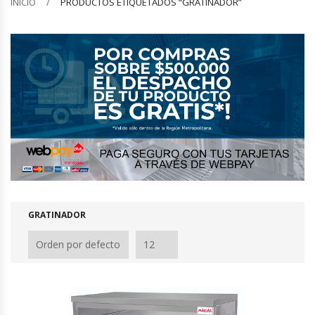
INICIO
PRODUCTOS ETIQUETADOS “GRATINADOR”
Barquilleras
Batidoras
Bolsas De Sellado Al Vacío
Cafeteras
Calentadores De Platos
Cámaras Fermentadoras
GRATINADOR
Campanas Industriales
Carros Bandejeros
Cocedoras De Pastas