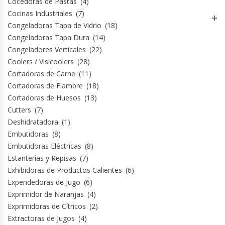
Cocedoras de Pastas
(4)
Cocinas Industriales
(7)
Hornos Turbos / Convectores
Congeladoras Tapa de Vidrio
(18)
Congeladoras Tapa Dura
(14)
Hornos Industriales
Congeladores Verticales
(22)
Coolers / Visicoolers
(28)
Laminadora De Masas
Cortadoras de Carne
(11)
Cortadoras de Fiambre
(18)
Lavafondos
Cortadoras de Huesos
(13)
Cutters
(7)
Lavavajillas
Deshidratadora
(1)
Embutidoras
(8)
Licuadoras Industriales
Embutidoras Eléctricas
(8)
Estanterías y Repisas
(7)
Mesones De Trabajo
Exhibidoras de Productos Calientes
(6)
Expendedoras de Jugo
(6)
Mesones Refrigerados
Exprimidor de Naranjas
(4)
Exprimidoras de Cítricos
(2)
Extractoras de Jugos
(4)
Mesones Saladette