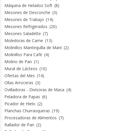
Máquina de Helados Soft
(8)
Mesones de Desconche
(3)
Planchas Churrasqueras
Mesones de Trabajo
(14)
Mesones Refrigerados
(20)
Procesadoras De Alimentos
Mesones Saladette
(7)
Moledoras de Carne
(13)
Puntos De Venta
Molinillos Mantequilla de Maní
(2)
Molinillos Para Café
(4)
Rallador De Pan
Molino de Pan
(1)
Mural de Lácteos
(10)
Ralladoras De Queso
Ofertas del Mes
(14)
Ollas Arroceras
(3)
Rebanadoras De Pan De Molde
Ovilladoras - Divisoras de Masa
(4)
Peladora de Papas
(6)
Picador de Hielo
(2)
Refrigeradores Industriales
Planchas Churrasqueras
(19)
Procesadoras de Alimentos
(7)
Repuestos Hornos Turbos
Rallador de Pan
(2)