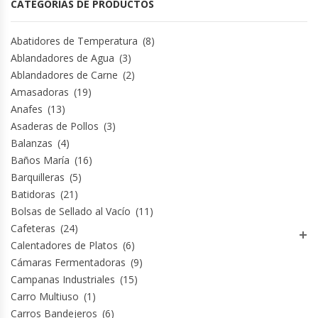
CATEGORÍAS DE PRODUCTOS
Fabricadoras De Hielo
Abatidores de Temperatura
(8)
Formadora De Pizza
Ablandadores de Agua
(3)
Ablandadores de Carne
(2)
Freidoras Industriales
Amasadoras
(19)
Anafes
(13)
Frigobar
Asaderas de Pollos
(3)
Balanzas
(4)
Granizadoras
Baños María
(16)
Barquilleras
(5)
Hervidores / Percoladores
Batidoras
(21)
Bolsas de Sellado al Vacío
(11)
Cafeteras
(24)
Hornos A Piso Y Pizzeros
Calentadores de Platos
(6)
Cámaras Fermentadoras
(9)
Hornos Cocción Acelerada
Campanas Industriales
(15)
Carro Multiuso
(1)
Hornos Eléctricos
Carros Bandejeros
(6)