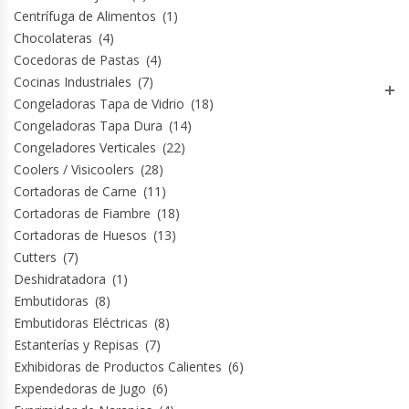
Centrífuga de Alimentos
(1)
Hornos Turbos / Convectores
Chocolateras
(4)
Cocedoras de Pastas
(4)
Hornos Industriales
Cocinas Industriales
(7)
Congeladoras Tapa de Vidrio
(18)
Laminadora De Masas
Congeladoras Tapa Dura
(14)
Congeladores Verticales
(22)
Lavafondos
Coolers / Visicoolers
(28)
Cortadoras de Carne
(11)
Lavavajillas
Cortadoras de Fiambre
(18)
Cortadoras de Huesos
(13)
Cutters
(7)
Licuadoras Industriales
Deshidratadora
(1)
Embutidoras
(8)
Mesones De Trabajo
Embutidoras Eléctricas
(8)
Estanterías y Repisas
(7)
Mesones Refrigerados
Exhibidoras de Productos Calientes
(6)
Expendedoras de Jugo
(6)
Mesones Saladette