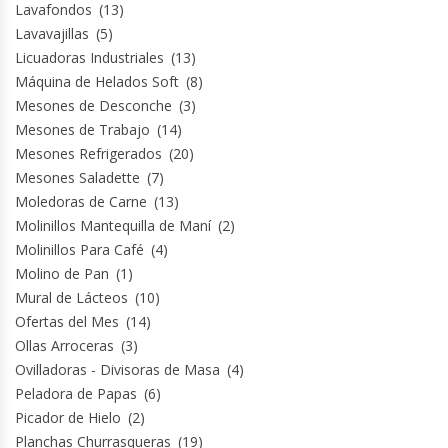
Lavafondos
(13)
Lavavajillas
(5)
Planchas Churrasqueras
Licuadoras Industriales
(13)
Máquina de Helados Soft
(8)
Procesadoras De Alimentos
Mesones de Desconche
(3)
Mesones de Trabajo
(14)
Puntos De Venta
Mesones Refrigerados
(20)
Mesones Saladette
(7)
Moledoras de Carne
(13)
Rallador De Pan
Molinillos Mantequilla de Maní
(2)
Molinillos Para Café
(4)
Ralladoras De Queso
Molino de Pan
(1)
Mural de Lácteos
(10)
Rebanadoras De Pan De Molde
Ofertas del Mes
(14)
Ollas Arroceras
(3)
Refrigeradores Industriales
Ovilladoras - Divisoras de Masa
(4)
Peladora de Papas
(6)
Repuestos Hornos Turbos
Picador de Hielo
(2)
Planchas Churrasqueras
(19)