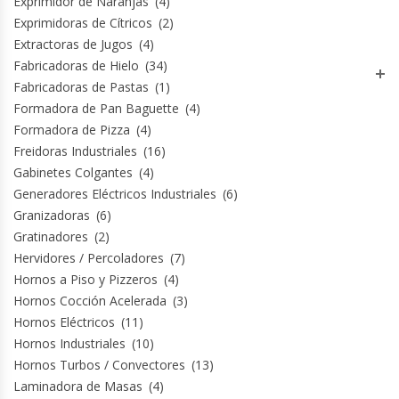
Exprimidor de Naranjas
(4)
Exprimidoras de Cítricos
(2)
Módulos De Acero Inoxidable
Extractoras de Jugos
(4)
Fabricadoras de Hielo
(34)
Moledoras De Carne
Fabricadoras de Pastas
(1)
Formadora de Pan Baguette
(4)
Molinillos Para Café
Formadora de Pizza
(4)
Freidoras Industriales
(16)
Mural De Lácteos
Gabinetes Colgantes
(4)
Generadores Eléctricos Industriales
(6)
Granizadoras
(6)
Ofertas Del Mes
Gratinadores
(2)
Hervidores / Percoladores
(7)
Ollas Arroceras
Hornos a Piso y Pizzeros
(4)
Hornos Cocción Acelerada
(3)
Ovilladoras – Divisoras De Masa
Hornos Eléctricos
(11)
Hornos Industriales
(10)
Peladora De Papas
Hornos Turbos / Convectores
(13)
Laminadora de Masas
(4)
Picador De Hielo