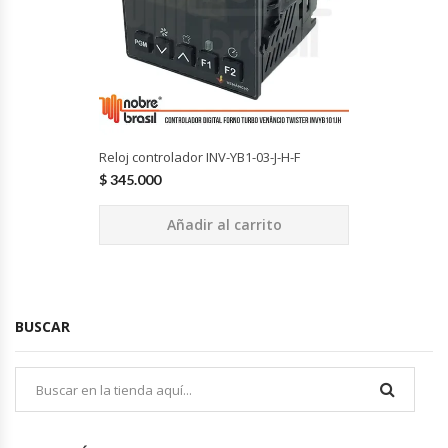
Cutters
Dispensadores De Salsas
Embutidoras
Reloj controlador INV-YB1-03-J-H-F
Estanterías Y Repisas
$
345.000
Exhibidoras De Productos Calientes
Añadir al carrito
Expendedoras De Jugo
Exprimidor De Naranjas
BUSCAR
Exprimidoras De Cítricos
Extractoras De Jugos