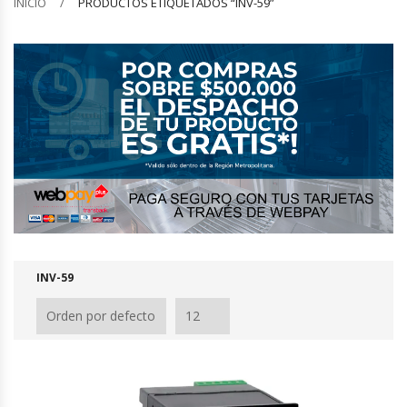
INICIO
PRODUCTOS ETIQUETADOS “INV-59”
Barquilleras
Batidoras
Bolsas De Sellado Al Vacío
Cafeteras
Calentadores De Platos
Cámaras Fermentadoras
INV-59
Campanas Industriales
Carros Bandejeros
Cocedoras De Pastas