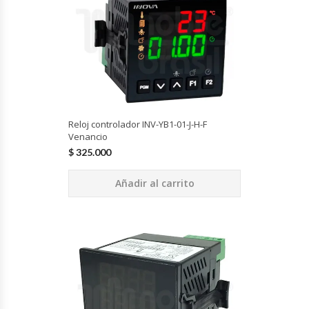
Cocinas Industriales
Encimeras Eléctricas
Congeladoras Tapa De Vidrio
Reloj controlador INV-YB1-01-J-H-F
Venancio
Congeladoras Tapa Dura
$
325.000
Congeladores Verticales
Añadir al carrito
Coolers / Visicoolers
Cortadoras De Fiambre
Cortadoras De Huesos