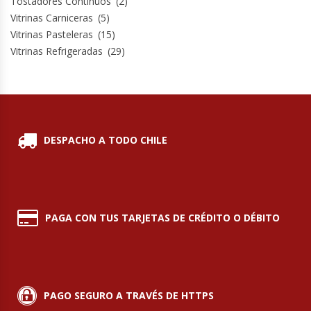
Tostadores Contínuos
(2)
Termos
Vitrinas Carniceras
(5)
Vitrinas Pasteleras
(15)
Tostadoras De Pan
Vitrinas Refrigeradas
(29)
Vitrinas Carniceras
Vitrinas Pasteleras
DESPACHO A TODO CHILE
Vitrinas Refrigeradas
PAGA CON TUS TARJETAS DE CRÉDITO O DÉBITO
PAGO SEGURO A TRAVÉS DE HTTPS