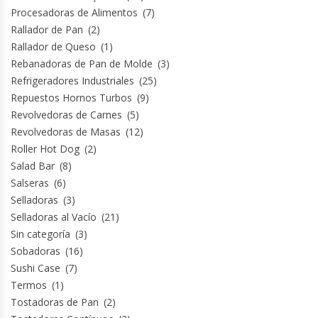
Revolvedoras De Masas
Procesadoras de Alimentos
(7)
Rallador de Pan
(2)
Roller Hot Dog
Rallador de Queso
(1)
Rebanadoras de Pan de Molde
(3)
Salseras
Refrigeradores Industriales
(25)
Repuestos Hornos Turbos
(9)
Revolvedoras de Carnes
(5)
Selladoras
Revolvedoras de Masas
(12)
Roller Hot Dog
(2)
Selladoras Al Vacío
Salad Bar
(8)
Salseras
(6)
Shawarmas
Selladoras
(3)
Selladoras al Vacío
(21)
Sin Categoría
Sin categoría
(3)
Sobadoras
(16)
Sobadoras
Sushi Case
(7)
Termos
(1)
Sushi Case
Tostadoras de Pan
(2)